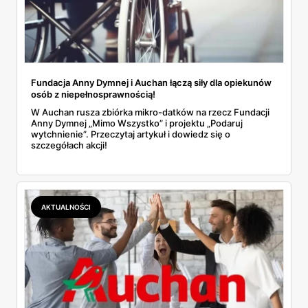
trudności nawet osobom w starszym wieku. Wystarczy
sprawdzić, jaka kwota z zakupu określonego produktu
zasili kartę, a następnie sfinalizować transakcję. To, co
uda Ci się zgromadzić na Skarbonce, możesz wykorzystać
Fundacja Anny Dymnej i Auchan łączą siły dla opiekunów
na dowolne zakupy. Rabatem nieobjęte jest jedynie
osób z niepełnosprawnością!
tankowanie na stacjach Auchan. Wysokość środków
W Auchan rusza zbiórka mikro-datków na rzecz Fundacji
Anny Dymnej „Mimo Wszystko” i projektu „Podaruj
możesz sprawdzić na kilka sposobów. Saldo najłatwiej
wytchnienie”. Przeczytaj artykuł i dowiedz się o
sprawdzisz tuż po zakupach, bo widnieje ono na paragonie.
szczegółach akcji!
Ponadto jest widoczne po zeskanowaniu karty na terenie
marketu, a także w aplikacji. Ważność punktów Skarbonki
wygasa z końcem każdego roku kalendarzowego. Trzeba
AKTUALNOŚCI
pamiętać o tym, że karta i środki na niej zachowują
ważność jedynie wtedy, gdy dokonasz rejestracji karty w
ciągu 30 dni od dokonania pierwszych zakupów z kartą.
Rejestracja odbywa się online lub w Punkcie Obsługi
Klienta poprzez wypełnienie formularza. Żeby móc