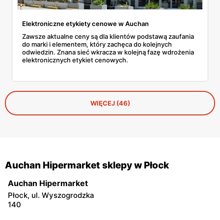
formalności. Nie każdy wie, że Auchan to nie tylko
tradycyjny sklep. Marka stawia na różne kanały dotarcia
Elektroniczne etykiety cenowe w Auchan
do klienta, by móc zaspokoić gusta każdego.
Zawsze aktualne ceny są dla klientów podstawą zaufania
do marki i elementem, który zachęca do kolejnych
Zakupy w Auchan Direct
odwiedzin. Znana sieć wkracza w kolejną fazę wdrożenia
elektronicznych etykiet cenowych.
Oficjalny sklep internetowy Auchan działa na
urządzeniach z dostępem do Internetu. Posiada intuicyjny
design, który ułatwia wyszukiwanie artykułów. Po dodaniu
WIĘCEJ (46)
tych, których właśnie potrzebujesz, przejdziesz do
podsumowania zakupów. Pozostaje już tylko wybór
terminu dostawy i sposobu płatności. Na początku
sprawdź, czy Twój adres jest objęty obszarem dostawy
Auchan Hipermarket sklepy w Płock
poprzez podanie kodu pocztowego. Z Auchan Direct w
łatwy sposób stworzysz też listę zakupów. Po zamówieniu
Auchan Hipermarket
newslettera będziesz otrzymywać informacje o bieżącej
Płock, ul. Wyszogrodzka
ofercie.
140