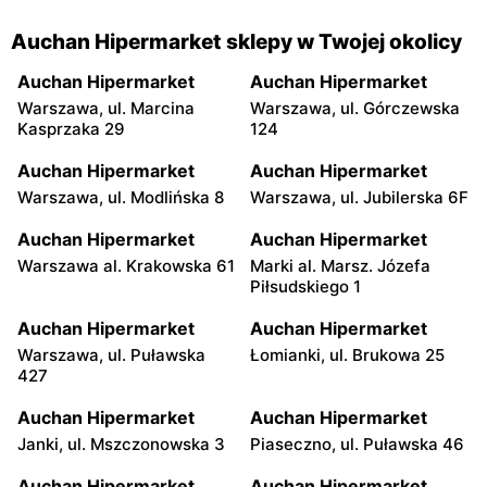
Zarezerwuj i odbierz w sklepie Auchan
Auchan Hipermarket sklepy w Twojej okolicy
Auchan proponuje ciekawą usługę dodatkową dla
Auchan Hipermarket
Auchan Hipermarket
konsumenta, której próżno szukać u konkurencji. Jest ona
Warszawa, ul. Marcina
Warszawa, ul. Górczewska
przydatna zwłaszcza dla osób chcących ograniczyć
Kasprzaka 29
124
kontakt z dużą liczbą klientów w sklepie. Klient Auchan
Auchan Hipermarket
Auchan Hipermarket
może zarezerwować towar i odebrać zamówienie bez
Warszawa, ul. Modlińska 8
Warszawa, ul. Jubilerska 6F
wchodzenia do budynku. Wystarczy, że skompletujesz
Auchan Hipermarket
Auchan Hipermarket
swoje zakupy online, a następnie wskażesz preferencje
Warszawa al. Krakowska 61
Marki al. Marsz. Józefa
dotyczące odbioru zamówienia stacjonarnie. Kupione
Piłsudskiego 1
produkty otrzymasz od obsługi na parkingu przed sklepem.
Dla zachowania największego poziomu higieny zaleca się
Auchan Hipermarket
Auchan Hipermarket
Warszawa, ul. Puławska
Łomianki, ul. Brukowa 25
płatność bezgotówkową. To kolejna opcja, by oszczędzić
427
czas i nie szukać poszczególnych artykułów między
sklepowymi alejkami.
Auchan Hipermarket
Auchan Hipermarket
Janki, ul. Mszczonowska 3
Piaseczno, ul. Puławska 46
Zakupy w Auchan na Allegro
Auchan Hipermarket
Auchan Hipermarket