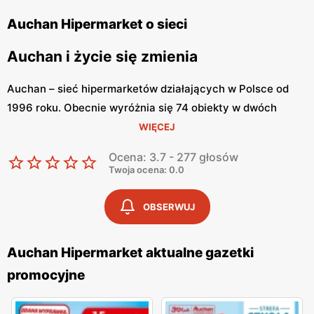
Auchan Hipermarket o sieci
Auchan i życie się zmienia
Auchan – sieć hipermarketów działających w Polsce od
1996 roku. Obecnie wyróżnia się 74 obiekty w dwóch
formatach: klasycznym (10-18 tys. metrów kwadratowych)
WIĘCEJ
oraz nieco mniejszym – kompaktowym (5-10 tys. metrów
Ocena: 3.7 - 277 głosów
kwadratowych). Marka stawia na dynamiczny rozwój,
Twoja ocena: 0.0
dlatego wciąż wdrażane są nowe projekty. W 2011 roku
powstał Auchan Direct.pl, który umożliwia zakupy przez
OBSERWUJ
Internet. Klienci z Warszawy i okolic mogą zamawiać
produkty spożywcze oraz wybrane artykuły przemysłowe
Auchan Hipermarket aktualne gazetki
– z dostawą do domu bądź odbiorem w punkcie. Lata 2014-
promocyjne
2016 to moment integracji ze sklepami Real. Zaś już rok
później, w 2017 roku, powstał pierwszy Auchan