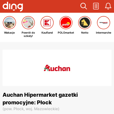
Wakacje
Powrót do
Kaufland
POLOmarket
Netto
Intermarche
szkoły!
Auchan Hipermarket gazetki
promocyjne: Płock
(
pow. Płock,
woj. Mazowieckie
)