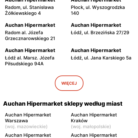
Radom, ul. Stanisława
Płock, ul. Wyszogrodzka
Dzięki współpracy marki Auchan z portalem Allegro masz
Żółkiewskiego 4
140
dostęp do oferty marketu również poza e-sklepem.
Korzystając z popularnej platformy zakupowej, możesz
Auchan Hipermarket
Auchan Hipermarket
cieszyć się wygodnymi zakupami produktów z oferty
Radom al. Józefa
Łódź, ul. Brzezińska 27/29
Grzecznarowskiego 21
Auchan. Co ciekawe, są tam nie tylko artykuły
przemysłowe. Na portalu aukcyjnym znajdziesz również
Auchan Hipermarket
Auchan Hipermarket
żywność sprzedawaną przez Auchan. Na uwagę zasługują
Łódź al. Marsz. Józefa
Łódź, ul. Jana Karskiego 5a
Piłsudskiego 94A
gotowe zestawy przetworów, np. konserw. Zgromadzenie
zapasów w domu dzięki ofercie Auchan na Allegro nie
Auchan Hipermarket
Auchan Hipermarket
stanowi problemu. Duży wybór, atrakcyjne ceny to tylko
Łódź al. Jana Pawła II 28A
Piotrków Trybunalski al.
WIĘCEJ
Generała Władysława
niektóre atuty takiego rozwiązania.
Sikorskiego 13/17
Auchan Hipermarket sklepy według miast
Auchan Hipermarket
Auchan Hipermarket
Włocławek, ul. Cmentarna
Kielce, ul. Radomska 8
Auchan Hipermarket
Auchan Hipermarket
10
Warszawa
Kraków
(
woj. mazowieckie
)
(
woj. małopolskie
)
Auchan Hipermarket
Auchan Hipermarket
Auchan Hipermarket
Auchan Hipermarket