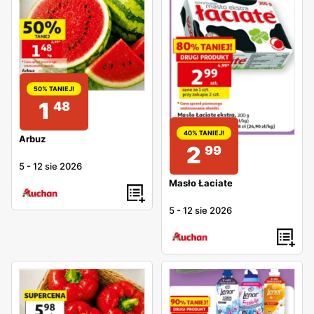
50% TANIEJ!
1
48
40% TANIEJ!
Arbuz
2
99
5
-
12 sie 2026
Masło Łaciate
5
-
12 sie 2026