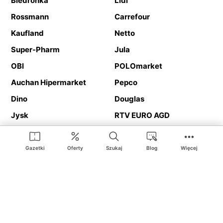
Biedronka
Lidl
Rossmann
Carrefour
Kaufland
Netto
Super-Pharm
Jula
OBI
POLOmarket
Auchan Hipermarket
Pepco
Dino
Douglas
Jysk
RTV EURO AGD
Action
Media Expert
Deichmann
Media Markt
Gazetki
Oferty
Szukaj
Blog
Więcej
Ding.pl to serwis internetowy prezentujący
gazetki promocyjne
oraz
katalogi
sklepów i dużych sieci handlowych. Dzięki
geolokalizacji otrzymasz przede wszystkim oferty sklepów, z
Twojego bliskiego otoczenia. Dodatkowo na stronie znajdziesz
adresy sklepów, więc w trakcie podróży bez problemu trafisz do
ulubionego sklepu.