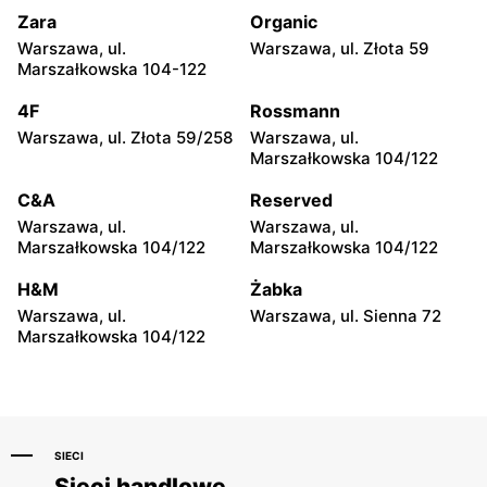
Białystok, ul. Hetmańska 16
Białystok, ul. Produkcyjna
Zara
Organic
84
Warszawa, ul.
Warszawa, ul. Złota 59
Marszałkowska 104-122
Auchan Hipermarket
Auchan Hipermarket
Toruń, ul. Stanisława
Toruń, ul. Grudziądzka 162
4F
Rossmann
Żółkiewskiego 15
Warszawa, ul. Złota 59/258
Warszawa, ul.
Marszałkowska 104/122
Auchan Hipermarket
Auchan Hipermarket
Częstochowa, ul. Stefana
Poczesna, ul. Krakowska 10
C&A
Reserved
Kisielewskiego 8/16
Warszawa, ul.
Warszawa, ul.
Marszałkowska 104/122
Marszałkowska 104/122
Auchan Hipermarket
Auchan Hipermarket
Bydgoszcz, ul. Mariana
Bydgoszcz, ul. Kruszwicka 1
H&M
Żabka
Rejewskiego 3
Warszawa, ul.
Warszawa, ul. Sienna 72
Marszałkowska 104/122
Auchan Hipermarket
Auchan Hipermarket
Tarnów, ul. Błonie 2
Dąbrowa Górnicza, ul. Jana
III Sobieskiego 6
SIECI
Sieci handlowe