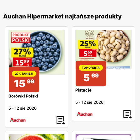
Auchan Hipermarket najtańsze produkty
TOP OFERTA
5
27% TANIEJ!
69
15
99
Pistacje
Borówki Polski
5
-
12 sie 2026
5
-
12 sie 2026