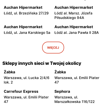
Auchan Hipermarket
Auchan Hipermarket
Łódź, ul. Brzezińska 27/29
Łódź al. Marsz. Józefa
Piłsudskiego 94A
Auchan Hipermarket
Auchan Hipermarket
Łódź, ul. Jana Karskiego 5a
Łódź al. Jana Pawła II 28A
Auchan Hipermarket
Auchan Hipermarket
Piotrków Trybunalski al.
Włocławek, ul. Cmentarna
WIĘCEJ
Generała Władysława
10
Sikorskiego 13/17
Sklepy innych sieci w Twojej okolicy
Auchan Hipermarket
Auchan Hipermarket
Kielce, ul. Radomska 8
Lublin, ul. Witolda Chodźki
Żabka
Żabka
14
Warszawa, ul. Łucka 2/4/6
Warszawa, ul. Emilii Plater
lok. 2
47
Auchan Hipermarket
Auchan Hipermarket
Lublin al. Wincentego
Olsztyn al. Generała
Carrefour Express
Sephora
Witosa 32a
Władysława Sikorskiego 2B
Warszawa, ul. Emilii Plater
Warszawa, ul.
47
Marszałkowska 116/122
Auchan Hipermarket
Auchan Hipermarket