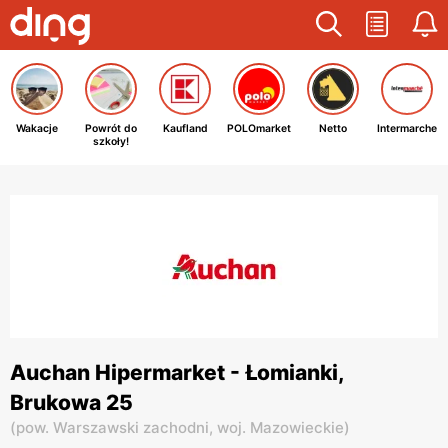
Wakacje
Powrót do
Kaufland
POLOmarket
Netto
Intermarche
szkoły!
Auchan Hipermarket - Łomianki,
Brukowa 25
(
pow. Warszawski zachodni,
woj. Mazowieckie
)