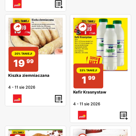
inne
20% TANIEJ!
19
99
33% TANIEJ!
Kiszka ziemniaczana
1
99
4
-
11 sie 2026
Kefir Krasnystaw
4
-
11 sie 2026