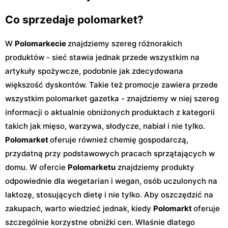
43
Jagiellońska 1A
Co sprzedaje polomarket?
W
Polomarkecie
znajdziemy szereg różnorakich
produktów - sieć stawia jednak przede wszystkim na
artykuły spożywcze, podobnie jak zdecydowana
większość dyskontów. Takie też promocje zawiera przede
wszystkim polomarket gazetka - znajdziemy w niej szereg
informacji o aktualnie obniżonych produktach z kategorii
takich jak mięso, warzywa, słodycze, nabiał i nie tylko.
Polomarket
oferuje również chemię gospodarczą,
przydatną przy podstawowych pracach sprzątających w
domu. W ofercie
Polomarketu
znajdziemy produkty
odpowiednie dla wegetarian i wegan, osób uczulonych na
laktozę, stosujących dietę i nie tylko. Aby oszczędzić na
zakupach, warto wiedzieć jednak, kiedy
Polomarkt
oferuje
szczególnie korzystne obniżki cen. Właśnie dlatego