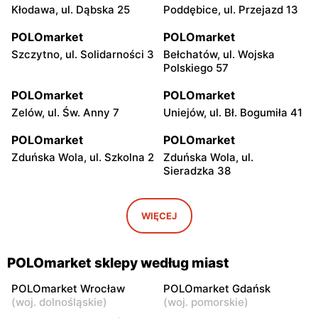
Kłodawa, ul. Dąbska 25
Poddębice, ul. Przejazd 13
POLOmarket
POLOmarket
Szczytno, ul. Solidarności 3
Bełchatów, ul. Wojska
Polskiego 57
POLOmarket
POLOmarket
Zelów, ul. Św. Anny 7
Uniejów, ul. Bł. Bogumiła 41
POLOmarket
POLOmarket
Zduńska Wola, ul. Szkolna 2
Zduńska Wola, ul.
Sieradzka 38
POLOmarket
POLOmarket
Ruciane-Nida, ul.
Czernikowo, ul. Mikołaja
WIĘCEJ
Gałczyńskiego 18a
Reja 22
POLOmarket
POLOmarket
POLOmarket sklepy według miast
Koło, ul. Niezłomnych 12
Koło, ul. Blizna 26
POLOmarket Wrocław
POLOmarket Gdańsk
POLOmarket
POLOmarket
(
woj. dolnośląskie
)
(
woj. pomorskie
)