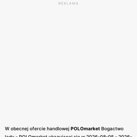
REKLAMA
wysoką jakość obsługi klienta. Pracownicy są dobrze
przeszkoleni i zawsze gotowi do pomocy, co sprawia, że
zakupy w
POLOmarkecie
są przyjemnym
doświadczeniem. Sieć regularnie zbiera opinie klientów i
wprowadza ulepszenia, aby sprostać ich oczekiwaniom.
POLOmarket
to polska sieć handlowa, która dzięki
szerokiej ofercie produktów, regularnym
gazetkom
promocyjnym
,
niskim cenom
oraz wysokiej jakości
obsługi, stała się jednym z liderów na rynku detalicznym.
To miejsce, gdzie każdy klient może znaleźć coś dla
siebie, ciesząc się licznymi
promocjami
i ofertami
specjalnymi, co przekłada się na satysfakcję i lojalność
wobec marki.
W obecnej ofercie handlowej
POLOmarket
Bogactwo
lady - POLOmarket ukazującej się w 2026-08-05 - 2026-