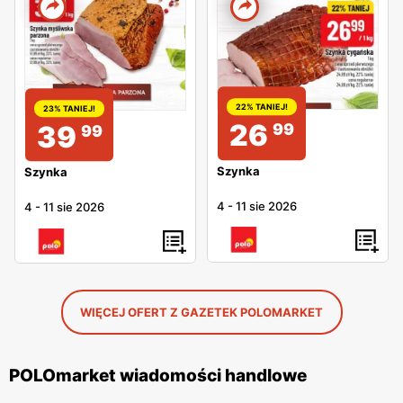
22% TANIEJ!
23% TANIEJ!
26
39
99
99
Szynka
Szynka
4
-
11 sie 2026
4
-
11 sie 2026
WIĘCEJ OFERT Z GAZETEK POLOMARKET
POLOmarket wiadomości handlowe