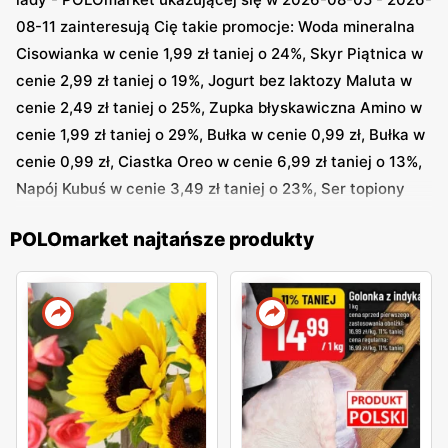
08-11 zainteresują Cię takie promocje: Woda mineralna
Cisowianka w cenie 1,99 zł taniej o 24%, Skyr Piątnica w
cenie 2,99 zł taniej o 19%, Jogurt bez laktozy Maluta w
cenie 2,49 zł taniej o 25%, Zupka błyskawiczna Amino w
cenie 1,99 zł taniej o 29%, Bułka w cenie 0,99 zł, Bułka w
cenie 0,99 zł, Ciastka Oreo w cenie 6,99 zł taniej o 13%,
Napój Kubuś w cenie 3,49 zł taniej o 23%, Ser topiony
Mleczna Polana w cenie 2,99 zł taniej o 26%, Sok Bracia
POLOmarket najtańsze produkty
Sadownicy w cenie 5,49 zł taniej o 16% i inne
W innej w gazetce
POLOmarket
Frikasowe Hity od środy
- POLOmarket w dniach 2026-08-05 - 2026-08-11
możesz znaleźć takie super oferty: Śmietanka Łaciata w
cenie 3 zł taniej o 34%, Schab wędzony Pekpol w cenie 4
zł taniej o 34%, Ser Mlekovita w cenie 7 zł taniej o 23%,
Lody Kinder w cenie 5 zł taniej o 29%, Pasta do butów
Emu w cenie 4 zł taniej o 34%, Herbata zielona Matcha w