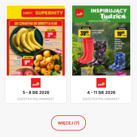
planować swoje zakupy w sposób bardziej ekonomiczny,
korzystając z atrakcyjnych zniżek i promocji. Oferta
POLOmarketu
obejmuje szeroką gamę produktów
spożywczych, w tym świeże owoce i warzywa, mięso,
nabiał, pieczywo oraz różnorodne produkty pakowane.
Sieć oferuje również bogaty wybór artykułów
gospodarstwa domowego, kosmetyków oraz produktów
dla dzieci.
POLOmarket
dba o to, aby każdy klient znalazł
coś dla siebie, niezależnie od potrzeb i preferencji. Dzięki
rozbudowanej sieci sklepów,
POLOmarket
jest dostępny
w całej Polsce, zarówno w dużych miastach, jak i
5
-
8 SIE 2026
4
-
11 SIE 2026
mniejszych miejscowościach. Sklepy są zlokalizowane w
GAZETKA POLOMARKET
GAZETKA POLOMARKET
dogodnych miejscach, co ułatwia dostęp do atrakcyjnych
ofert mieszkańcom różnych regionów. Sieć regularnie
inwestuje w modernizację i rozbudowę swoich placówek,
WIĘCEJ (7)
aby zapewnić klientom komfortowe warunki zakupów.
Warto również podkreślić, że
POLOmarket
stawia na