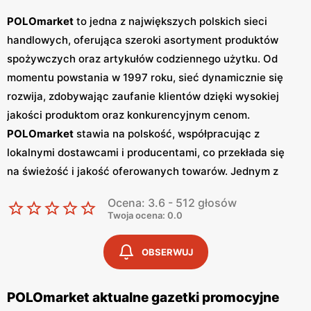
POLOmarket
to jedna z największych polskich sieci
handlowych, oferująca szeroki asortyment produktów
spożywczych oraz artykułów codziennego użytku. Od
momentu powstania w 1997 roku, sieć dynamicznie się
rozwija, zdobywając zaufanie klientów dzięki wysokiej
jakości produktom oraz konkurencyjnym cenom.
POLOmarket
stawia na polskość, współpracując z
lokalnymi dostawcami i producentami, co przekłada się
na świeżość i jakość oferowanych towarów. Jednym z
kluczowych narzędzi marketingowych
POLOmarketu
są
Ocena: 3.6 - 512 głosów
regularnie wydawane
gazetki promocyjne
. Sieć publikuje
Twoja ocena: 0.0
gazetki
co tydzień, co pozwala klientom być na bieżąco z
najnowszymi
promocjami
i okazjami. W
gazetkach
OBSERWUJ
znajdują się informacje o obniżkach cen na wybrane
produkty, specjalnych ofertach sezonowych oraz
POLOmarket aktualne gazetki promocyjne
nowościach w asortymencie. Dzięki temu, klienci mogą