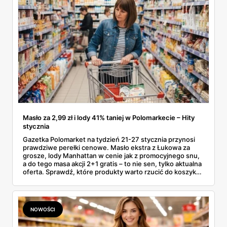
Masło za 2,99 zł i lody 41% taniej w Polomarkecie – Hity
stycznia
Gazetka Polomarket na tydzień 21-27 stycznia przynosi
prawdziwe perełki cenowe. Masło ekstra z Łukowa za
grosze, lody Manhattan w cenie jak z promocyjnego snu,
a do tego masa akcji 2+1 gratis – to nie sen, tylko aktualna
oferta. Sprawdź, które produkty warto rzucić do koszyka,
zanim znikną z półek (bo znikną – takie okazje nie
czekają).
NOWOŚCI