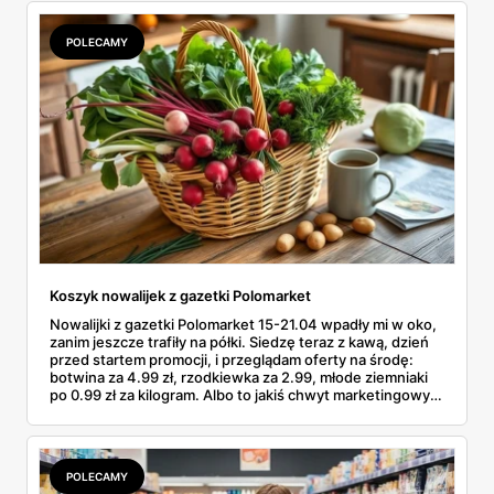
POLECAMY
Koszyk nowalijek z gazetki Polomarket
Nowalijki z gazetki Polomarket 15-21.04 wpadły mi w oko,
zanim jeszcze trafiły na półki. Siedzę teraz z kawą, dzień
przed startem promocji, i przeglądam oferty na środę:
botwina za 4.99 zł, rzodkiewka za 2.99, młode ziemniaki
po 0.99 zł za kilogram. Albo to jakiś chwyt marketingowy,
albo od jutra faktycznie da się zrobić wiosenne zakupy w
Polomarkecie za mniej niż pięć dych. Podkreślam kilka
pozycji długopisem i liczę, co wrzucę do koszyka w środę
rano. No to po kolei.
POLECAMY