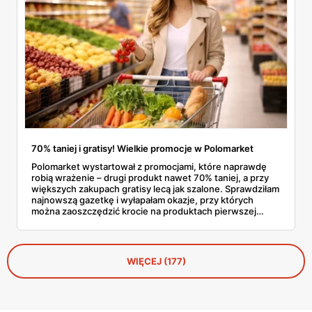
70% taniej i gratisy! Wielkie promocje w Polomarket
Polomarket wystartował z promocjami, które naprawdę
robią wrażenie – drugi produkt nawet 70% taniej, a przy
większych zakupach gratisy lecą jak szalone. Sprawdziłam
najnowszą gazetkę i wyłapałam okazje, przy których
można zaoszczędzić krocie na produktach pierwszej
potrzeby. Mleko 2+1 gratis, sery w zestawach 3 w cenie
2, słodycze z rabatem 70% na drugi produkt – to tylko
wierzchołek góry lodowej styczniowych promocji
wielopakowych, które pozwalają zrobić solidne zapasy za
WIĘCEJ (177)
ułamek standardowej ceny.