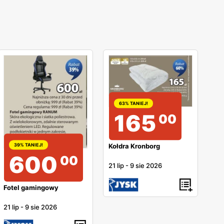
63% TANIEJ!
165
00
Kołdra Kronborg
39% TANIEJ!
600
00
21 lip
-
9 sie 2026
Fotel gamingowy
21 lip
-
9 sie 2026