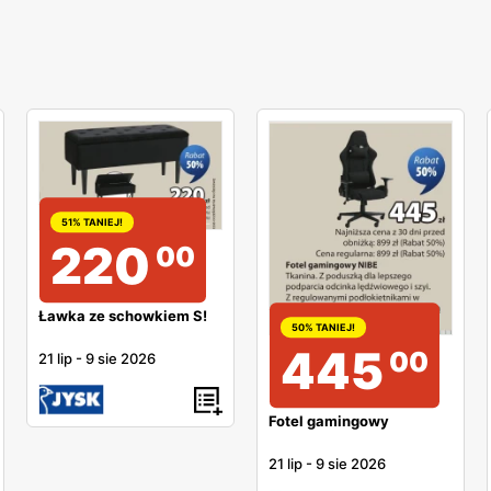
51% TANIEJ!
220
00
Ławka ze schowkiem S!
50% TANIEJ!
445
00
21 lip
-
9 sie 2026
Fotel gamingowy
21 lip
-
9 sie 2026