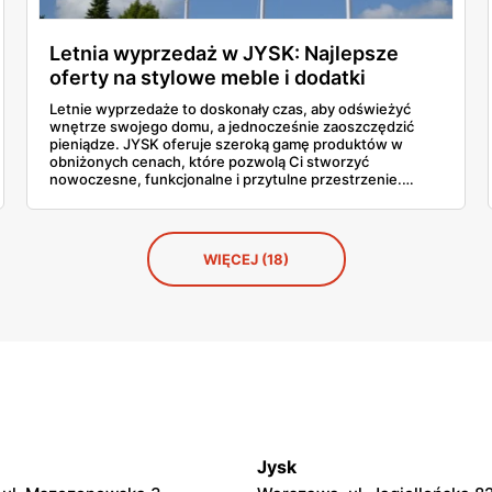
Letnia wyprzedaż w JYSK: Najlepsze
oferty na stylowe meble i dodatki
Letnie wyprzedaże to doskonały czas, aby odświeżyć
wnętrze swojego domu, a jednocześnie zaoszczędzić
pieniądze. JYSK oferuje szeroką gamę produktów w
obniżonych cenach, które pozwolą Ci stworzyć
nowoczesne, funkcjonalne i przytulne przestrzenie.
Poniżej przedstawiamy kilka wyjątkowych ofert, które
warto rozważyć podczas tegorocznych wyprzedaży.
WIĘCEJ (18)
Jysk