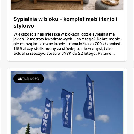
Sypialnia w bloku – komplet mebli tanio i
stylowo
Większość z nas mieszka w blokach, gdzie sypialnia ma
jakieś 12 metrów kwadratowych. I co z tego? Dobre meble
nie muszą kosztować krocie – rama łóżka za 700 zł zamiast
1199 zł czy stolik nocny za stówkę to nie wymysł, tylko
aktualna rzeczywistość w JYSK do 22 lutego. Pytanie
brzmi: jak poskładać całość, żeby nie wyglądało to jak
sklecony namiot? W blokowej sypialni liczy się każdy
centymetr, każda złotówka i każdy pomysł na sprytne
rozwiązanie.
AKTUALNOŚCI