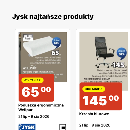
Jysk najtańsze produkty
61% TANIEJ!
65
00
60% TANIEJ!
145
00
Poduszka ergonomiczna
Wellpur
Krzesło biurowe
21 lip
-
9 sie 2026
21 lip
-
9 sie 2026