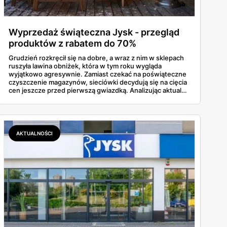
Wyprzedaż świąteczna Jysk - przegląd
produktów z rabatem do 70%
Grudzień rozkręcił się na dobre, a wraz z nim w sklepach
ruszyła lawina obniżek, która w tym roku wygląda
wyjątkowo agresywnie. Zamiast czekać na poświąteczne
czyszczenie magazynów, sieciówki decydują się na cięcia
cen jeszcze przed pierwszą gwiazdką. Analizując aktualne
oferty, widać wyraźnie, że Jysk wyprzedaż traktuje serio,
oferując produkty z rabatami sięgającymi głębokich
kilkudziesięciu procent. To doskonały moment, by
uzupełnić braki w dekoracjach lub wymienić wysłużony
materac, nie rujnując przy tym domowego budżetu tuż
AKTUALNOŚCI
przed wizytą gości.