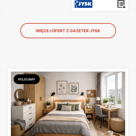
WIĘCEJ OFERT Z GAZETEK JYSK
POLECAMY