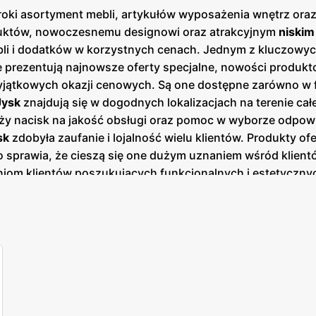
ki asortyment mebli, artykułów wyposażenia wnętrz oraz 
oduktów, nowoczesnemu designowi oraz atrakcyjnym
niski
bli i dodatków w korzystnych cenach. Jednym z kluczowyc
e prezentują najnowsze oferty specjalne, nowości produk
yjątkowych okazji cenowych. Są one dostępne zarówno w for
Jysk
znajdują się w dogodnych lokalizacjach na terenie całe
uży nacisk na jakość obsługi oraz pomoc w wyborze odpow
sk
zdobyła zaufanie i lojalność wielu klientów. Produkty o
prawia, że cieszą się one dużym uznaniem wśród klientów
aniom klientów poszukujących funkcjonalnych i estetyczn