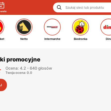
handlu
ket
Netto
Intermarche
Biedronka
Din
tki promocyjne
Ocena: 4.2 - 640 głosów
Twoja ocena: 0.0
J