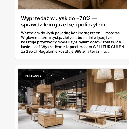
Wyprzedaż w Jysk do −70% —
sprawdziłem gazetkę i policzyłem
oszczędności
Wszedłem do Jysk po jedną konkretną rzecz — materac.
W głowie miałem tysiąc złotych, bo mniej więcej tyle
kosztuje przyzwoity model i tyle byłem gotów zostawić w
kasie. I co? Wyszedłem z topmateracem WELLPUR GULEN
za 295 zł. Regularnie kosztuje 999 zł, a teraz, na
wyprzedaży w Jysk, poleciał o 70% w dół. Rachunek
zrobiłem jeszcze na parkingu: w kieszeni zostało mi jakieś
700 zł.
POLECAMY