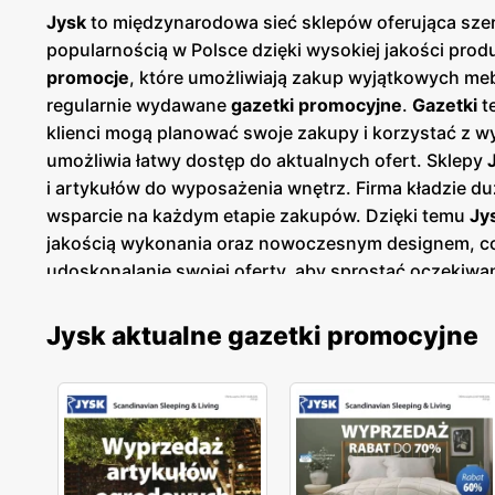
Jysk
to międzynarodowa sieć sklepów oferująca szero
popularnością w Polsce dzięki wysokiej jakości pr
promocje
, które umożliwiają zakup wyjątkowych me
regularnie wydawane
gazetki promocyjne
.
Gazetki
t
klienci mogą planować swoje zakupy i korzystać z w
umożliwia łatwy dostęp do aktualnych ofert. Sklepy
i artykułów do wyposażenia wnętrz. Firma kładzie d
wsparcie na każdym etapie zakupów. Dzięki temu
Jy
jakością wykonania oraz nowoczesnym designem, co s
udoskonalanie swojej oferty, aby sprostać oczekiw
Jysk aktualne gazetki promocyjne