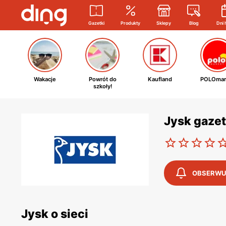
Gazetki
Produkty
Sklepy
Blog
Dni 
Wakacje
Powrót do
Kaufland
POLOmar
szkoły!
Jysk gaze
OBSERWU
Jysk o sieci