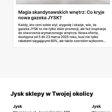
Magia skandynawskich wnętrz: Co kryje
nowa gazeka JYSK?
Każdy, kto ceni sobie styl, wygodę i okazje, wie, że
gazeka JYSK to nie tylko zbiór promocji, ale też inspiracja
do stworzenia wymarzonego wnętrza. Nowa oferta,
dostępna od 5 do 23 marca 2025 roku, kusi nie tylko
rabatami sięgającymi 60%, ale także szerokim wyborem
mebli, tekstyliów i dodatków, które odmienią każde
mieszkanie. Czy warto zajrzeć? Oczywiście! Zwłaszcza że
skandynawski design w przystępnych cenach to coś,
obok czego trudno przejść obojętnie.
Jysk sklepy w Twojej okolicy
Jysk
Jysk