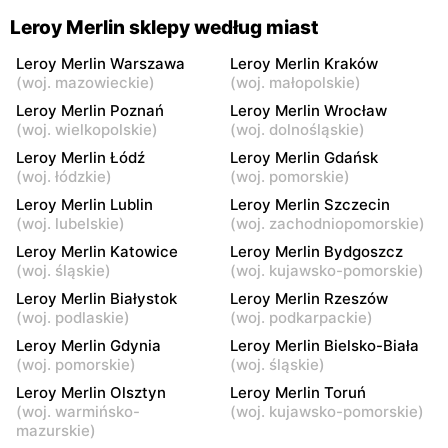
Bełchatów, ul. Armii
Lublin al. Spółdzielczości
Leroy Merlin sklepy według miast
Krajowej 9
Pracy 32
Leroy Merlin Warszawa
Leroy Merlin Kraków
Leroy Merlin
Leroy Merlin
(
woj. mazowieckie
)
(
woj. małopolskie
)
Lublin al. Wincentego
Sieradz, ul. Henryka
Leroy Merlin Poznań
Leroy Merlin Wrocław
Witosa 32
Sienkiewicza 1
(
woj. wielkopolskie
)
(
woj. dolnośląskie
)
Leroy Merlin Łódź
Leroy Merlin Gdańsk
Leroy Merlin
Leroy Merlin
(
woj. łódzkie
)
(
woj. pomorskie
)
Olsztyn, ul. Juliana Tuwima
Białystok, ul. Hetmańska 18
Leroy Merlin Lublin
Leroy Merlin Szczecin
25
(
woj. lubelskie
)
(
woj. zachodniopomorskie
)
Leroy Merlin
Leroy Merlin
Leroy Merlin Katowice
Leroy Merlin Bydgoszcz
Białystok, ul. Produkcyjna
Toruń, ul. szosa Lubicka 155
(
woj. śląskie
)
(
woj. kujawsko-pomorskie
)
86
Leroy Merlin Białystok
Leroy Merlin Rzeszów
(
woj. podlaskie
)
(
woj. podkarpackie
)
Leroy Merlin
Leroy Merlin
Leroy Merlin Gdynia
Leroy Merlin Bielsko-Biała
Konin, ul. Spółdzielców 16
Inowrocław, ul. Wojska
(
woj. pomorskie
)
(
woj. śląskie
)
Polskiego 16
Leroy Merlin Olsztyn
Leroy Merlin Toruń
Leroy Merlin
Leroy Merlin
(
woj. warmińsko-
(
woj. kujawsko-pomorskie
)
mazurskie
)
Kalisz, ul. Poznańska
Poczesna, ul. Krakowska 7