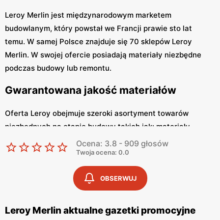
Leroy Merlin jest międzynarodowym marketem
budowlanym, który powstał we Francji prawie sto lat
temu. W samej Polsce znajduje się 70 sklepów Leroy
Merlin. W swojej ofercie posiadają materiały niezbędne
podczas budowy lub remontu.
Gwarantowana jakość materiałów
Oferta Leroy obejmuje szeroki asortyment towarów
niezbędnych na etapie budowy takich jak: materiały
budowlane, izolacje budynków, dachy i akcesoria,
Ocena: 3.8 - 909 głosów
ogrzewanie, konstrukcje drewniane i metalowe, materiały
Twoja ocena: 0.0
wykończeniowe, okna i drzwi, ogrodzenia i bramy,
OBSERWUJ
narzędzia budowlane, hydraulika. Korzystając z
materiałów niezbędnych przy projektowaniu wnętrza i
jego wyposażaniu, możemy przejrzeć projekty łazienki
Leroy Merlin aktualne gazetki promocyjne
Leroy Merlin. Oferowane w Leroy Merlin płytki łazienkowe