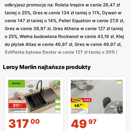
konkretnych meblach kuchennych.
odkryjesz promocje na: Roleta Inspire w cenie 26,47 zł
taniej o 25%, Gres w cenie 134 zł taniej o 11%, Dywan w
Urządzanie wnętrza z Leroy Merlin
cenie 147 zł taniej o 14%, Pellet Equation w cenie 27,9 zł,
Gres w cenie 39,97 zł, Gres Athena w cenie 127 zł taniej
Propozycja Leroy Merlin nie dotyczy jedynie projektu na
o 25%, Wełna budowlana Rockwool w cenie 43,19 zł, Klej
etapie budowy i wyposażenia w niezbędne elementy, ale
do płytek Atlas w cenie 46,97 zł, Gres w cenie 49,97 zł,
także produktów pełniących funkcję dekoracyjną. W
Szlifierka kątowa Dexter w cenie 127 zł taniej o 30% i
Leroy Merlin dywan dopasujesz adekwatnie do klimatu
inne
wnętrza jak i indywidualnych preferencji. Dywan Leroy
Leroy Merlin najtańsze produkty
Merlin może być wykonany z naturalnych bądź
syntetycznych włókien. Oferowane są dywany
przeznaczone do wnętrz, ale także na zewnątrz. Z
wykorzystaniem dywanu zewnętrznego w prosty sposób
ociepli się przestrzeń tarasu lub ogrodu. Dywany te
wykonane są z trwałych włókien syntetycznych,
odpornych na działanie różnych warunków
317
49
00
97
atmosferycznych.