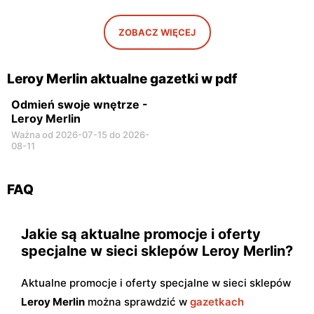
121/131
Leroy Merlin
Leroy Merlin
ZOBACZ WIĘCEJ
Mielec, ul. Powstańców
Bydgoszcz, ul. Mariana
Warszawy 6
Rejewskiego 5
Leroy Merlin aktualne gazetki w pdf
Odmień swoje wnętrze -
Leroy Merlin
Ważna od 2026-07-15 do 2026-
08-11
FAQ
Jakie są aktualne promocje i oferty
specjalne w sieci sklepów Leroy Merlin?
Aktualne promocje i oferty specjalne w sieci sklepów
Leroy Merlin
można sprawdzić w
gazetkach