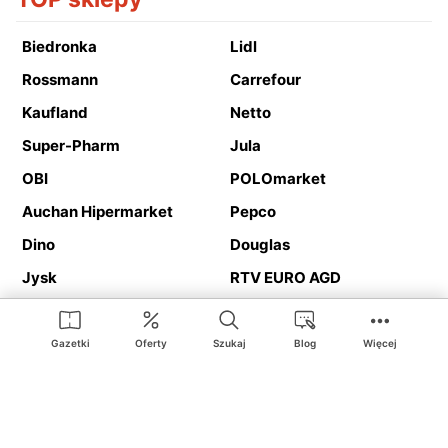
Biedronka
Lidl
Rossmann
Carrefour
Kaufland
Netto
Super-Pharm
Jula
OBI
POLOmarket
Auchan Hipermarket
Pepco
Dino
Douglas
Jysk
RTV EURO AGD
Action
Media Expert
Deichmann
Media Markt
Gazetki
Oferty
Szukaj
Blog
Więcej
Ding.pl to serwis internetowy prezentujący
gazetki promocyjne
oraz
katalogi
sklepów i dużych sieci handlowych. Dzięki
geolokalizacji otrzymasz przede wszystkim oferty sklepów, z