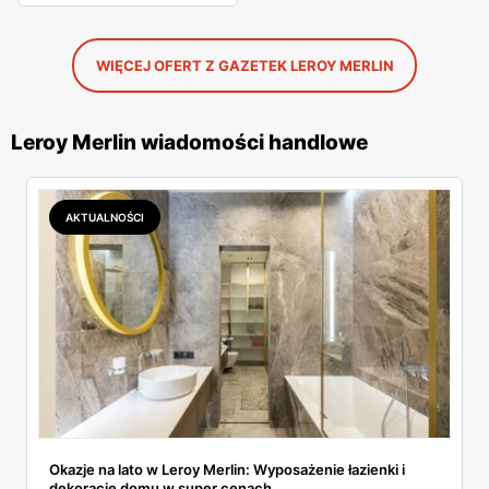
WIĘCEJ OFERT Z GAZETEK LEROY MERLIN
Leroy Merlin wiadomości handlowe
AKTUALNOŚCI
Okazje na lato w Leroy Merlin: Wyposażenie łazienki i
dekoracje domu w super cenach