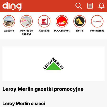
Wakacje
Powrót do
Kaufland
POLOmarket
Netto
Intermarche
szkoły!
Leroy Merlin gazetki promocyjne
Leroy Merlin o sieci