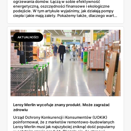
ogrzewania domów. Łączą w sobie efektywność
energetyczną, oszczędności finansowe i ekologiczne
podejście. W tym artykule wyjaśnimy, jak działają pompy
ciepła i jakie mają zalety. Pokażemy także, dlaczego warto
je kupić w sklepach takich jak Leroy Merlin. Omówimy też
rosnące ceny gazu i dodatkowe oszczędności dzięki
fotowoltaice oraz plany budowy elektrowni atomowych w
Polsce.
AKTUALNOŚCI
Leroy Merlin wycofuje znany produkt. Może zagrażać
zdrowiu
Urząd Ochrony Konkurencji i Konsumentów (UOKiK)
poinformował, że z marketów remontowo-budowlanych
Leroy Merlin musi jak najszybciej zniknąć dość popularny