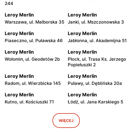
244
Leroy Merlin
Leroy Merlin
Warszawa, ul. Malborska 35
Janki, ul. Mszczonowska 3
Leroy Merlin
Leroy Merlin
Piaseczno, ul. Puławska 46
Jabłonna, ul. Akademijna 51
Leroy Merlin
Leroy Merlin
Wołomin, ul. Geodetów 2b
Płock, ul. Trasa Ks. Jerzego
Popiełuszki 2
Leroy Merlin
Leroy Merlin
Radom, ul. Wierzbicka 145
Puławy, ul. Dęblińska 20a
Leroy Merlin
Leroy Merlin
Kutno, ul. Kościuszki 71
Łódź, ul. Jana Karskiego 5
Leroy Merlin
Leroy Merlin
Łódź, ul. Pojezierska 93
Łódź, ul. Pabianicka 245
WIĘCEJ
Leroy Merlin
Leroy Merlin