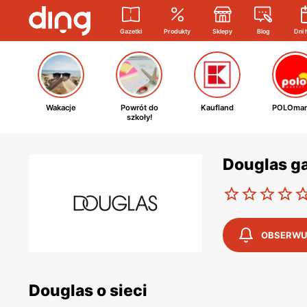
Gazetki
Produkty
Sklepy
Blog
Dni 
Wakacje
Powrót do
Kaufland
POLOmar
szkoły!
Douglas g
OBSERWU
Douglas o sieci