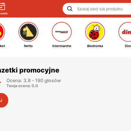
handlu
ket
Netto
Intermarche
Biedronka
Din
azetki promocyjne
Ocena: 3.8 - 190 głosów
Twoja ocena: 0.0
J