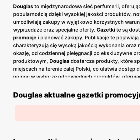
Douglas
to międzynarodowa sieć perfumerii, oferują
popularnością dzięki wysokiej jakości produktów,
umożliwiają zakupy w wyjątkowo korzystnych warun
wyprzedaże oraz specjalne oferty.
Gazetki
te są dost
promocje
i planować zakupy. Publikacje te pojawiają
charakteryzują się wysoką jakością wykonania oraz ró
okazję, od codziennej pielęgnacji po ekskluzywne p
produktowym,
Douglas
dostarcza produkty, które sp
miejscach na terenie całej Polski, co ułatwia dostę
pomoc w wyborze odpowiednich produktów, oferując
zadowolonych klientów.
Douglas aktualne gazetki promocy