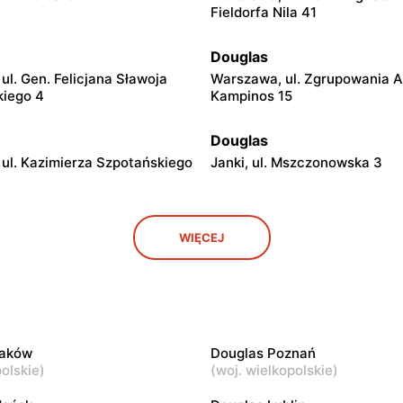
Fieldorfa Nila 41
Douglas
ul. Gen. Felicjana Sławoja
Warszawa, ul. Zgrupowania 
kiego 4
Kampinos 15
Douglas
ul. Kazimierza Szpotańskiego
Janki, ul. Mszczonowska 3
Douglas
WIĘCEJ
. Józefa Piłsudskiego 74
Płock, ul. Wyszogrodzka 144
Douglas
ul. Gen. Augusta Emila
Kutno, ul. Kościuszki 73
ila 28
raków
Douglas Poznań
olskie
)
(
woj. wielkopolskie
)
Douglas
ana Karskiego 5
Łódź, ul. Pabianicka 245