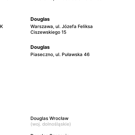
Douglas
AK
Warszawa, ul. Józefa Feliksa
Ciszewskiego 15
Douglas
Piaseczno, ul. Puławska 46
Douglas
Radom, ul. Bolesława Chrobrego 1
Douglas
Puławy, ul. Lubelska 2
Douglas Wrocław
(
woj. dolnośląskie
)
Douglas
Łomża, ul. Zawadzka 38