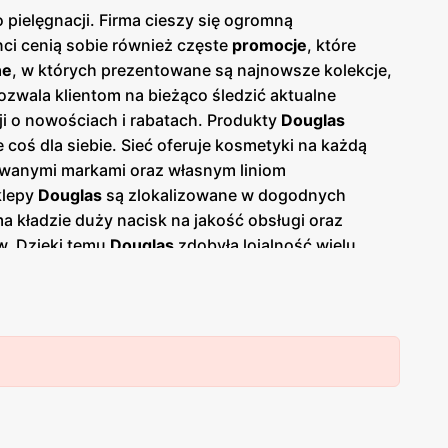
pielęgnacji. Firma cieszy się ogromną
enci cenią sobie również częste
promocje
, które
ne
, w których prezentowane są najnowsze kolekcje,
ozwala klientom na bieżąco śledzić aktualne
ji o nowościach i rabatach. Produkty
Douglas
 coś dla siebie. Sieć oferuje kosmetyki na każdą
mowanymi markami oraz własnym liniom
klepy
Douglas
są zlokalizowane w dogodnych
a kładzie duży nacisk na jakość obsługi oraz
w. Dzięki temu
Douglas
zdobyła lojalność wielu