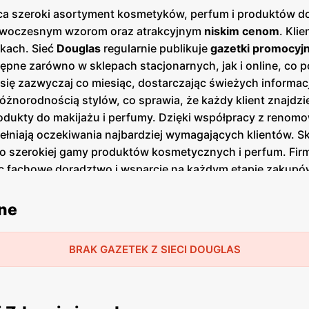
ca szeroki asortyment kosmetyków, perfum i produktów do 
 nowoczesnym wzorom oraz atrakcyjnym
niskim cenom
. Kli
kach. Sieć
Douglas
regularnie publikuje
gazetki promocyj
ępne zarówno w sklepach stacjonarnych, jak i online, co p
 się zazwyczaj co miesiąc, dostarczając świeżych informac
żnorodnością stylów, co sprawia, że każdy klient znajdzie
rodukty do makijażu i perfumy. Dzięki współpracy z reno
ełniają oczekiwania najbardziej wymagających klientów. S
p do szerokiej gamy produktów kosmetycznych i perfum. Firm
 fachowe doradztwo i wsparcie na każdym etapie zakupó
jne
BRAK GAZETEK Z SIECI DOUGLAS