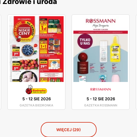
i Zdrowie i uroda
5
-
12 SIE 2026
5
-
12 SIE 2026
GAZETKA BIEDRONKA
GAZETKA ROSSMANN
WIĘCEJ (29)