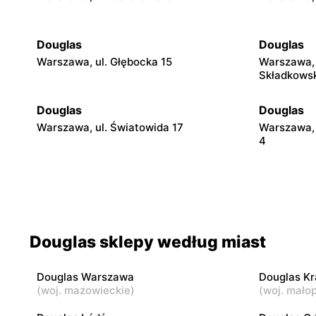
Douglas
Douglas
Warszawa, ul. Głębocka 15
Warszawa, 
Składkows
Douglas
Douglas
Warszawa, ul. Światowida 17
Warszawa, 
4
Douglas
Douglas
Pruszków, ul. Henryka Sienkiewicza 19
Siedlce, ul
Douglas
Douglas
Douglas sklepy według miast
Radom al. Józefa Grzecznarowskiego 28
Ostrołęka, 
Fieldorfa N
Douglas Warszawa
Douglas K
(
woj. mazowieckie
)
(
woj. małop
Douglas
Douglas
Łódź al. Marsz. Józefa Piłsudskiego
Łódź, ul. J