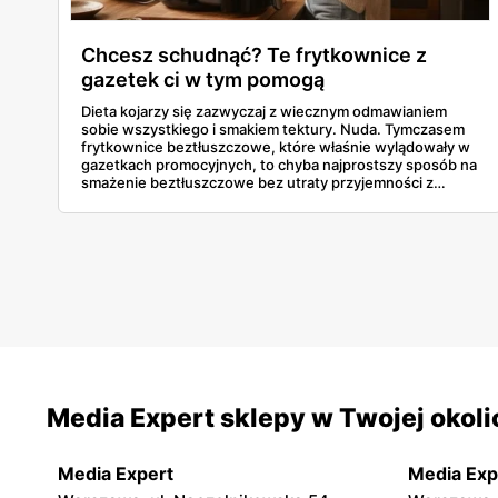
Chcesz schudnąć? Te frytkownice z
gazetek ci w tym pomogą
Dieta kojarzy się zazwyczaj z wiecznym odmawianiem
sobie wszystkiego i smakiem tektury. Nuda. Tymczasem
frytkownice beztłuszczowe, które właśnie wylądowały w
gazetkach promocyjnych, to chyba najprostszy sposób na
smażenie beztłuszczowe bez utraty przyjemności z
jedzenia. To nie jest żadna nowa technologia, ale przy
obecnych cenach modeli takich jak Philips Ovi czy Tefal, aż
żal nie spróbować. Sprawdzamy, co warto upolować, żeby
zgubić kilogramy, a nie smak.
Media Expert sklepy w Twojej okoli
Media Expert
Media Exp