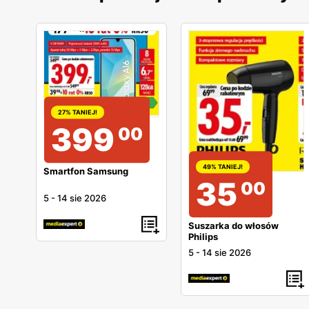
27% TANIEJ!
399
00
49% TANIEJ!
Smartfon Samsung
35
00
5
-
14 sie 2026
Suszarka do włosów
Philips
5
-
14 sie 2026