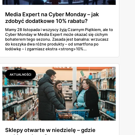
Media Expert na Cyber Monday – jak
zdobyć dodatkowe 10% rabatu?
Mamy 28 listopada i wszyscy żyją Czarnym Piątkiem, ale to
Cyber Monday w Media Expert może okazać się cichym
bohaterem tego sezonu. Zasada jest banalna: wrzucasz
do koszyka dwa różne produkty – od smartfona po
lodówkę – i zgarniasz ekstra <strong>10%
rabatu</strong> na cały zestaw. To nie są groszowe
sprawy. Zamiast czekać na cud, lepiej skupić się na
konkretach: aktywnych kodach i taktyce, która pozwoli
wycisnąć z tej promocji maksimum, zanim towar po prostu
zniknie z półek.
AKTUALNOŚCI
Sklepy otwarte w niedzielę – gdzie