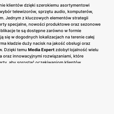
anie klientów dzięki szerokiemu asortymentowi
 wybór telewizorów, sprzętu audio, komputerów,
rm. Jednym z kluczowych elementów strategii
erty specjalne, nowości produktowe oraz sezonowe
blikacje te są dostępne zarówno w formie
ą się w dogodnych lokalizacjach na terenie całej
rma kładzie duży nacisk na jakość obsługi oraz
w. Dzięki temu
Media Expert
zdobył lojalność wielu
a oraz innowacyjnymi rozwiązaniami, które
erty, aby sprostać oczekiwaniom klientów