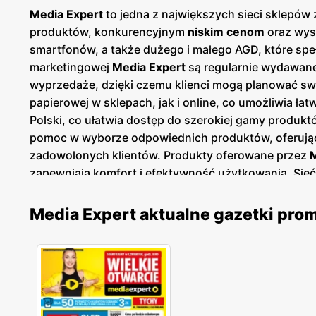
Media Expert
to jedna z największych sieci sklepów 
produktów, konkurencyjnym
niskim cenom
oraz wyso
smartfonów, a także dużego i małego AGD, które spe
marketingowej
Media Expert
są regularnie wydawan
wyprzedaże, dzięki czemu klienci mogą planować swo
papierowej w sklepach, jak i online, co umożliwia ła
Polski, co ułatwia dostęp do szerokiej gamy produktó
pomoc w wyborze odpowiednich produktów, oferując
zadowolonych klientów. Produkty oferowane przez
M
zapewniają komfort i efektywność użytkowania. Sieć
poszukujących nowoczesnych i niezawodnych rozwi
Media Expert aktualne gazetki pro