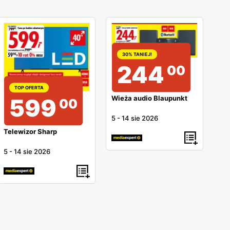
30% TANIEJ!
244
00
TOP OFERTA
599
Wieża audio Blaupunkt
00
5
-
14 sie 2026
Telewizor Sharp
5
-
14 sie 2026