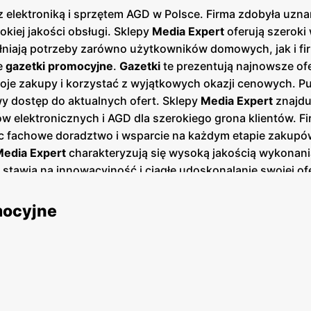
z elektroniką i sprzętem AGD w Polsce. Firma zdobyła uzn
kiej jakości obsługi. Sklepy
Media Expert
oferują szeroki
łniają potrzeby zarówno użytkowników domowych, jak i fi
e
gazetki promocyjne
.
Gazetki
te prezentują najnowsze of
je zakupy i korzystać z wyjątkowych okazji cenowych. Pu
twy dostęp do aktualnych ofert. Sklepy
Media Expert
znajduj
w elektronicznych i AGD dla szerokiego grona klientów. Fi
 fachowe doradztwo i wsparcie na każdym etapie zakupó
edia Expert
charakteryzują się wysoką jakością wykonani
 stawia na innowacyjność i ciągłe udoskonalanie swojej of
ązań technologicznych.
mocyjne