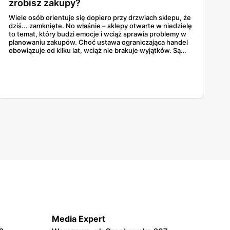
zrobisz zakupy?
Wiele osób orientuje się dopiero przy drzwiach sklepu, że
dziś... zamknięte. No właśnie – sklepy otwarte w niedzielę
to temat, który budzi emocje i wciąż sprawia problemy w
planowaniu zakupów. Choć ustawa ograniczająca handel
obowiązuje od kilku lat, wciąż nie brakuje wyjątków. Są
niedziele handlowe, są też sklepy objęte wyłączeniem. A
jak to wygląda w praktyce? Czy mały osiedlowy sklepik
może działać? A co z Żabką czy stacjami benzynowymi? W
tym artykule rozwiewamy wątpliwości i pokazujemy, gdzie
w niedzielę można coś kupić – bez nerwów i krążenia po
mieście.
Media Expert