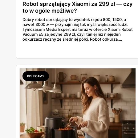
Robot sprzątający Xiaomi za 299 zł — czy
to w ogóle możliwe?
Dobry robot sprzątający to wydatek rzędu 800, 1500, a
nawet 3000 zł — przynajmniej tak myśli większość ludzi.
Tymczasem Media Expert ma teraz w ofercie Xiaomi Robot
Vacuum E5 za jedyne 299 zł, czyli taniej niż niejeden
odkurzacz ręczny ze średniej półki. Robot odkurza,
mopuje i wraca sam do bazy — i robi to za cenę, przy
której trudno przejść obojętnie.
POLECAMY