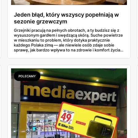
Jeden błąd, który wszyscy popełniają w
sezonie grzewczym
Grzejniki pracują na pełnych obrotach, a ty budzisz się z
wysuszonym gardłem i swędzącą skórą. Suche powietrze
w mieszkaniu to problem, który dotyka praktycznie
każdego Polaka zimą — ale niewiele osób zdaje sobie
sprawę, jak bardzo wpływa to na zdrowie i komfort życia.
Wilgotność w pomieszczeniach spada często poniżej
30%, podczas gdy norma mówi o minimum 40-60%.
Rozwiązanie? Prostsze, niż myślisz, i nie wymaga
remontów ani ogromnych wydatków.
POLECAMY