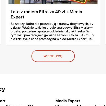
Lato z radiem Eltra za 49 zł z Media
Expert
Są rzeczy, które nie potrzebują ekranów dotykowych, by
działać. Właśnie takie jest radio analogowe Eltra Maria —
proste, porządne i grające dokładnie tak, jak trzeba. W
tym roku powraca jako gwiazda sezonu, i to za... 49 zł! To
nie żart, tylko cena promocyjna w sieci Media Expert. Ten
niepozorny sprzęt to wehikuł czasu: włączasz, kręcisz
pokrętłem i już jesteś tam, gdzie lato z radiem, szelest liści
i dźwięki z dzieciństwa. Bez Bluetootha, bez aplikacji, za
to z autentycznym urokiem. I nie trzeba żadnych
WIĘCEJ (23)
instrukcji, żeby wiedzieć, jak tego słuchać. Po prostu
działa.
cy
ert
Media Expert