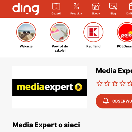
Gazetki
Produkty
Sklepy
Blog
Dni 
Wakacje
Powrót do
Kaufland
POLOmar
szkoły!
Media Exp
OBSERWU
Media Expert o sieci