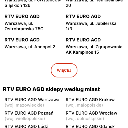
Śląskich 126
20
RTV EURO AGD
RTV EURO AGD
Warszawa, ul.
Warszawa, ul. Jubilerska
Ostrobramska 75C
1/3
RTV EURO AGD
RTV EURO AGD
Warszawa, ul. Annopol 2
Warszawa, ul. Zgrupowania
AK Kampinos 15
RTV EURO AGD
RTV EURO AGD
Warszawa, ul. Głębocka 15
Warszawa, ul. Józefa
WIĘCEJ
Feliksa Ciszewskiego 15
RTV EURO AGD
RTV EURO AGD
RTV EURO AGD sklepy według miast
Warszawa, ul. Malborska 41
Warszawa, ul. Światowida
17
RTV EURO AGD Warszawa
RTV EURO AGD Kraków
(
woj. mazowieckie
)
(
woj. małopolskie
)
RTV EURO AGD
RTV EURO AGD
RTV EURO AGD Poznań
RTV EURO AGD Wrocław
Warszawa, ul. Puławska
Warszawa, ul. Kazimierza
(
woj. wielkopolskie
)
(
woj. dolnośląskie
)
427
Szpotańskiego 4
RTV EURO AGD Łódź
RTV EURO AGD Gdańsk