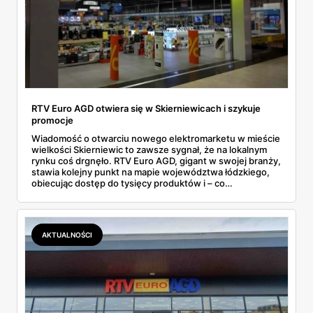
RTV Euro AGD otwiera się w Skierniewicach i szykuje
promocje
Wiadomość o otwarciu nowego elektromarketu w mieście
wielkości Skierniewic to zawsze sygnał, że na lokalnym
rynku coś drgnęło. RTV Euro AGD, gigant w swojej branży,
stawia kolejny punkt na mapie województwa łódzkiego,
obiecując dostęp do tysięcy produktów i – co
najważniejsze dla wielu – specjalne promocje na start.
Tylko czy za fasadą wielkiego otwarcia, z gościem z
telewizyjnego show i darmową kawą, kryje się coś więcej
niż tylko standardowa marketingowa otoczka, która ma
AKTUALNOŚCI
przyciągnąć tłumy pierwszego dnia? Postanowiliśmy
przyjrzeć się szczegółom i sprawdzić, czy nowy sklep w
Skierniewicach to faktycznie okazja, na którą warto było
czekać.