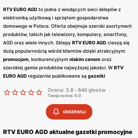
RTV EURO AGD
to jedna z wiodących sieci sklepów z
elektroniką użytkową i sprzętem gospodarstwa
domowego w Polsce. Oferta obejmuje szeroki asortyment
produktów, takich jak telewizory, komputery, smartfony,
AGD oraz wiele innych. Sklepy
RTV EURO AGD
cieszą się
dużą popularnością wśród klientów dzięki atrakcyjnym
promocjom
, konkurencyjnym
niskim cenom
oraz
szerokiej gamie produktów najwyższej jakości. W
RTV
EURO AGD
regularnie publikowane są
gazetki
promocyjne
, które ukazują się co dwa tygodnie.
Gazetki
Ocena: 3.8 - 846 głosów
te zawierają informacje o najnowszych
promocjach
i
Twoja ocena: 0.0
wyprzedażach, umożliwiając klientom śledzenie
atrakcyjnych ofert i okazyjnych
niskich cen
. Jednym z
OBSERWUJ
kluczowych atutów
RTV EURO AGD
jest profesjonalna
obsługa oraz fachowe doradztwo, które pomagają
RTV EURO AGD aktualne gazetki promocyjne
klientom w wyborze odpowiednich produktów