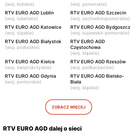
(
woj. łódzkie
)
(
woj. pomorskie
)
RTV EURO AGD
RTV EURO AGD
RTV EURO AGD Lublin
RTV EURO AGD Szczecin
Janki, ul. pl. Szwedzki 3
Warszawa, ul.
(
woj. lubelskie
)
(
woj. zachodniopomorskie
)
Przyczółkowa 219
RTV EURO AGD Katowice
RTV EURO AGD Bydgoszcz
RTV EURO AGD
RTV EURO AGD
(
woj. śląskie
)
(
woj. kujawsko-pomorskie
)
Pruszków, ul. Henryka
Stara Iwiczna, ul. Nowa 4
RTV EURO AGD Białystok
RTV EURO AGD
Sienkiewicza 19
(
woj. podlaskie
)
Częstochowa
(
woj. śląskie
)
RTV EURO AGD
RTV EURO AGD
RTV EURO AGD Kielce
RTV EURO AGD Rzeszów
Legionowo, ul. Jerzego
Otwock, ul. Warsztatowa
(
woj. świętokrzyskie
)
(
woj. podkarpackie
)
Siwińskiego 2
23
RTV EURO AGD Gdynia
RTV EURO AGD Bielsko-
RTV EURO AGD
RTV EURO AGD
(
woj. pomorskie
)
Biała
(
woj. śląskie
)
Wołomin, ul. Geodetów 2
Nowy Dwór Mazowiecki, ul.
Leśna 3
RTV EURO AGD
RTV EURO AGD
ZOBACZ WIĘCEJ
Grodzisk Mazowiecki, ul.
Stojadła, ul. Warszawska 55
Henryka Sienkiewicza 46
RTV EURO AGD dalej o sieci