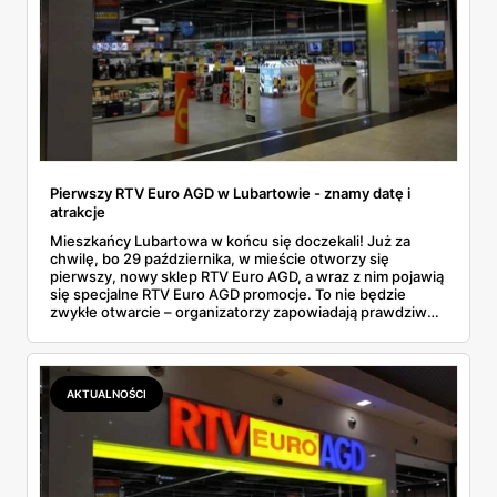
Pierwszy RTV Euro AGD w Lubartowie - znamy datę i
atrakcje
Mieszkańcy Lubartowa w końcu się doczekali! Już za
chwilę, bo 29 października, w mieście otworzy się
pierwszy, nowy sklep RTV Euro AGD, a wraz z nim pojawią
się specjalne RTV Euro AGD promocje. To nie będzie
zwykłe otwarcie – organizatorzy zapowiadają prawdziwe
show z iluzjonistą, masę niespodzianek i oczywiście całą
górę atrakcyjnych ofert. Jeśli planujesz zakupy elektroniki
lub AGD, lepiej wstrzymaj się jeszcze przez chwilę i
sprawdź, co sieć przygotowała na ten wyjątkowy dzień.
AKTUALNOŚCI