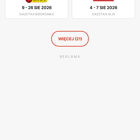
przyjemnym i satysfakcjonującym doświadczeniem.
9
-
26 SIE 2026
4
-
7 SIE 2026
GAZETKA BIEDRONKA
GAZETKA ALDI
WIĘCEJ (21)
REKLAMA