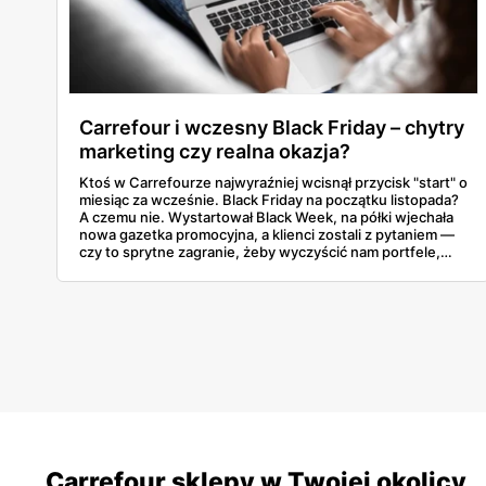
Carrefour i wczesny Black Friday – chytry
marketing czy realna okazja?
Ktoś w Carrefourze najwyraźniej wcisnął przycisk "start" o
miesiąc za wcześnie. Black Friday na początku listopada?
A czemu nie. Wystartował Black Week, na półki wjechała
nowa gazetka promocyjna, a klienci zostali z pytaniem —
czy to sprytne zagranie, żeby wyczyścić nam portfele,
zanim zacznie się prawdziwe szaleństwo, czy może
faktycznie najlepsze karty wyłożono na stół od razu? Czas
to prześwietlić.
Carrefour sklepy w Twojej okolicy