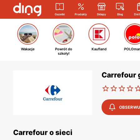
Gazetki
Produkty
Sklepy
Blog
Dni 
Wakacje
Powrót do
Kaufland
POLOmar
szkoły!
Carrefour 
OBSERWU
Carrefour o sieci