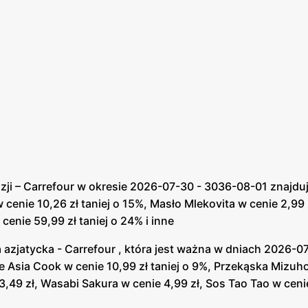
dziny oraz kartę Seniora i dodatkowo korzystać z benefitów
y, niezależnie od ich wartości czy też dnia. Z Kartą Sen
eż to, że muszą być to zakupy w hipermarketach lub też w
zniżkowe, czytnik cen, lokalizacja najbliższych sklepów 
że robić natomiast każdy. Na owej karcie zbiera się punkt
złotych.
ko-lifestylową, której tytuł brzmi: Z miłości do smaku. Zna
odżywiania. Prócz tego można natrafić też na ciekawostki
i – Carrefour w okresie 2026-07-30 - 3036-08-01 znajduje
 w cenie 10,26 zł taniej o 15%, Masło Mlekovita w cenie 2,9
 cenie 59,99 zł taniej o 24% i inne
elacje z wieloma dostawcami, dzięki którym na półki trafiaj
acieśnianie tych relacji. Aby tego dokonać, organizowane są
azjatycka - Carrefour , która jest ważna w dniach 2026-0
jbliższe cele. Jest to również świetna możliwość na nawi
ie Asia Cook w cenie 10,99 zł taniej o 9%, Przekąska Mizuho
ównież swoje usługi informatyczne, wymianę informacji itp
 3,49 zł, Wasabi Sakura w cenie 4,99 zł, Sos Tao Tao w cenie