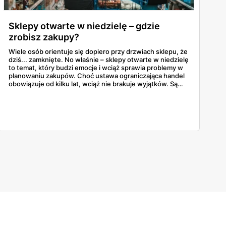
Sklepy otwarte w niedzielę – gdzie
zrobisz zakupy?
Wiele osób orientuje się dopiero przy drzwiach sklepu, że
dziś... zamknięte. No właśnie – sklepy otwarte w niedzielę
to temat, który budzi emocje i wciąż sprawia problemy w
planowaniu zakupów. Choć ustawa ograniczająca handel
obowiązuje od kilku lat, wciąż nie brakuje wyjątków. Są
niedziele handlowe, są też sklepy objęte wyłączeniem. A
jak to wygląda w praktyce? Czy mały osiedlowy sklepik
może działać? A co z Żabką czy stacjami benzynowymi? W
tym artykule rozwiewamy wątpliwości i pokazujemy, gdzie
w niedzielę można coś kupić – bez nerwów i krążenia po
mieście.