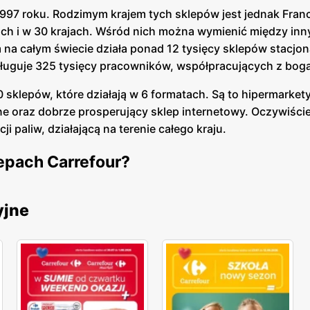
1997 roku. Rodzimym krajem tych sklepów jest jednak Franc
ch i w 30 krajach. Wśród nich można wymienić między innym
 na całym świecie działa ponad 12 tysięcy sklepów stacjo
sługuje 325 tysięcy pracowników, współpracujących z boga
0 sklepów, które działają w 6 formatach. Są to hipermarke
ne oraz dobrze prosperujący sklep internetowy. Oczywiści
i paliw, działającą na terenie całego kraju.
epach Carrefour?
 sklepach oferowane są zarówno lokalne produkty, jak i 
yjne
ykowanego dla siebie. Pełna oferta to: produkty spożywcze
 artykuły sportowe, produkty kosmetyczne i perfumy oraz
łą cenę w relacji do swojej jakości.
specjałów,
Carrefour
oferuje również towary marek premium
Tierra. Niektóre z tych produktów pochodzą również z Wędza
ortyment pod względem towarów bezglutenowych oraz tych