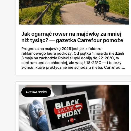
Jak ogarnąć rower na majówkę za mniej
niż tysiąc? — gazetka Carrefour pomoże
Prognoza na majówkę 2026 jest jak z folderu
reklamowego biura podróży. Od piątku 1 maja do niedzieli
3 maja na zachodzie Polski słupki dobiją do 22-26°C, w
centrum będzie chłodniej, ale wciąż 18-23°C — i to przy
słońcu, które praktycznie nie schodzi z nieba. Carrefour
wyczuł ten moment dokładnie. W gazetce ważnej do 9
maja wrzucił rowery od 649 do 1199 złotych — od
dziecięcych 20-calowych po dorosłe miejskie 28 cali — i
jeszcze dorzucił akcesoria od 6,99 zł. Część modeli ma
hamulce tarczowe hydrauliczne, co poniżej tysiąca to
AKTUALNOŚCI
rzadkość. Cały komplet na majowe wypady da się ogarnąć
w jednym sklepie.