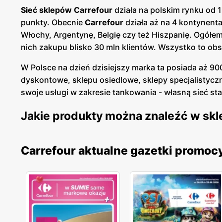
Sieć sklepów Carrefour
działa na polskim rynku od 
punkty. Obecnie
Carrefour
działa aż na 4 kontynenta
Włochy, Argentynę, Belgię czy też Hiszpanię. Ogółem
nich zakupu blisko 30 mln klientów. Wszystko to ob
W Polsce na dzień dzisiejszy marka ta posiada aż 90
dyskontowe, sklepu osiedlowe, sklepy specjalistycz
swoje usługi w zakresie tankowania - własną sieć stacj
Jakie produkty można znaleźć w skl
Oferta sklepów Carrefour
jest bardzo różnorodna. W
Carrefour aktualne gazetki promoc
całego świata. Każdy klient może znaleźć tam coś ded
artykuły sezonowe, produkty przemysłowe, zabawki,
tysiąca najróżniejszych artykułów, które mają doskona
Prócz standardowych produktów czy też lokalnych 
Terre d’Italia, Reflets de France czy też De Nuestra 
smakołyki w tym zakresie. Bogaty jest również as