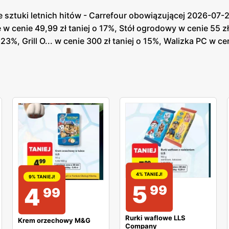
e sztuki letnich hitów - Carrefour obowiązującej 2026-07
w cenie 49,99 zł taniej o 17%, Stół ogrodowy w cenie 55 zł
%, Grill O... w cenie 300 zł taniej o 15%, Walizka PC w cen
4% TANIEJ!
9% TANIEJ!
5
99
4
99
Rurki waflowe LLS
Krem orzechowy M&G
Company