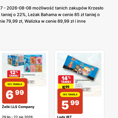
-27 - 2026-08-08 możliwość tanich zakupów Krzesło
 taniej o 22%, Leżak Bahama w cenie 85 zł taniej o
ie 79,99 zł, Walizka w cenie 89,99 zł i inne
12% TANIEJ!
6
99
14% TANIEJ!
5
99
Żelki LLS Company
29 lip
-
22 sie 2026
Lody IBT