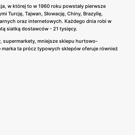
ja, w której to w 1960 roku powstały pierwsze
i Turcję, Tajwan, Słowację, Chiny, Brazylię,
narnych oraz internetowych. Każdego dnia robi w
tą siatką dostawców - 21 tysięcy.
ty, supermarkety, mniejsze sklepu hurtowo-
e marka ta prócz typowych sklepów oferuje również
produkty marek własnych i tych pochodzących z
, napoje i alkohole, produkty świeże, tekstylia,
 artykuły RTV/AGD. Oferta obejmuje aż ponad 3500
. Wśród nich można wymienić takie marki jak:
rni Carrefour, oferującej najwyższej jakości
 pochodzących z upraw ekologicznych.