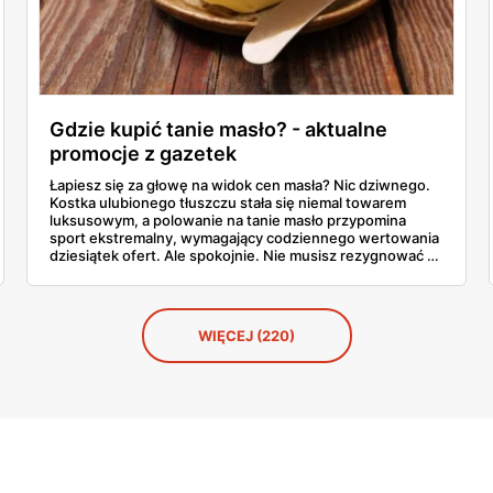
Gdzie kupić tanie masło? - aktualne
promocje z gazetek
Łapiesz się za głowę na widok cen masła? Nic dziwnego.
Kostka ulubionego tłuszczu stała się niemal towarem
luksusowym, a polowanie na tanie masło przypomina
sport ekstremalny, wymagający codziennego wertowania
dziesiątek ofert. Ale spokojnie. Nie musisz rezygnować z
pysznych tostów. W tym artykule prześwietlimy oferty
największych sklepów, od Biedronki po Lidla, i
podpowiemy, jak skutecznie tropić okazje w gazetkach
promocyjnych. Koniec z przepłacaniem.
WIĘCEJ (220)