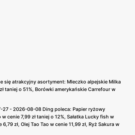
, które wynikają z jej posiadania. Jakich? Karta
iora można natomiast dokonywać zakupów z taką samą
 supermarketach. W aplikacji dostępne są dodatkowe
Carrefour, dostęp do najświeższych gazetek
u lojalnościowe, które później automatycznie
jdują się tam liczne przepisy kulinarne, ale
 kulturowe, porady kulinarne, opisy najwyższej
 się atrakcyjny asortyment: Mleczko alpejskie Milka
9 zł taniej o 51%, Borówki amerykańskie Carrefour w
ą również świeże i regionalne produkty. Jednym z
 regularnie różnego rodzaju wydarzenia, programy
7-27 - 2026-08-08 Ding poleca: Papier ryżowy
ązanie dialogu i do wymiany wzajemnych
 w cenie 7,99 zł taniej o 12%, Sałatka Lucky fish w
.
 6,79 zł, Olej Tao Tao w cenie 11,99 zł, Ryż Sakura w