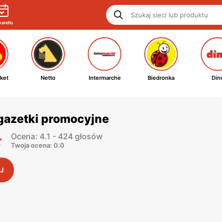
handlu
ket
Netto
Intermarche
Biedronka
Din
gazetki promocyjne
Ocena: 4.1 - 424 głosów
Twoja ocena: 0.0
J