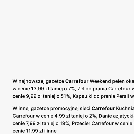
również zarejestrować kartę Rodzinka, kartę Dużej Ro
Dużej Rodziny uprawnia do 10% zniżki na całe zakup
zniżką, ale jedynie we wtorki. Warunkiem jest równi
funkcje takie jak chociażby personalizowane kupony 
promocyjnych itp. Z kartą Rodzinka tańsze zakupy mo
wymieniane są na kupony rabatowe w wysokości 10 
Carrefour
wydał również swoją własną książkę kuchars
również wiele cennych informacji na temat zdrowego 
jakości składników itp.
W najnowszej gazetce
Carrefour
Weekend pełen okazj
Współpraca z wieloma dostawcami
w cenie 13,99 zł taniej o 7%, Żel do prania Carrefour
cenie 9,99 zł taniej o 51%, Kapsułki do prania Persil w
Sieć sklepów Carrefour
działa w oparciu o bliskie r
głównych celów tej sieci, jest ciągłe rozwijanie i z
W innej gazetce promocyjnej sieci
Carrefour
Kuchnia 
oraz targi, na których są omawiane między innymi na
Carrefour w cenie 4,99 zł taniej o 2%, Danie azjatyck
doświadczeń. Marka cały czas stara się usprawniać r
cenie 7,99 zł taniej o 19%, Przecier Carrefour w cenie
cenie 11,99 zł i inne