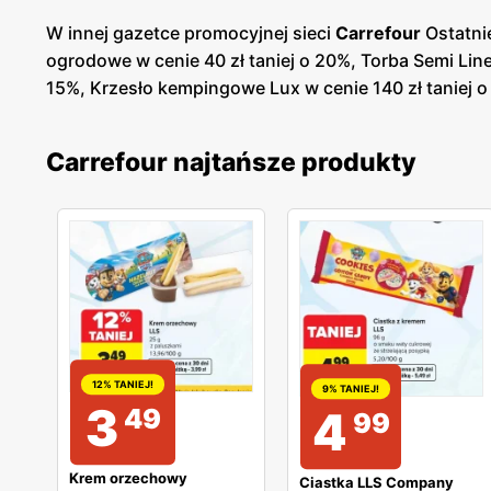
W innej gazetce promocyjnej sieci
Carrefour
Ostatni
ogrodowe w cenie 40 zł taniej o 20%, Torba Semi Line 
15%, Krzesło kempingowe Lux w cenie 140 zł taniej o 23
Carrefour najtańsze produkty
12% TANIEJ!
9% TANIEJ!
3
49
4
99
Krem orzechowy
Ciastka LLS Company