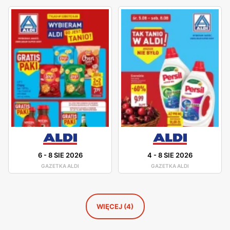
Za jego główny cel uważa się stworzenie przyjaznej
atmosfery zakupów. Marka posiada również własną
stronę internetową, na której znajdziemy liczne oferty
promocyjne. Aby móc być z nimi na bieżąco,
udostępniono newsletter oraz aplikację mobilną. Strona
umożliwia również stworzenie własnej listy zakupów,
która z pewnością ułatwi późniejszą wędrówkę po
sklepie.
6
-
8 SIE 2026
4
-
8 SIE 2026
GAZETKA ALDI
GAZETKA ALDI
WIĘCEJ (4)