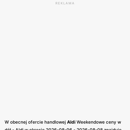
REKLAMA
W obecnej ofercie handlowej
Aldi
Weekendowe ceny w
dół - Aldi w okresie 2026-08-06 - 2026-08-08 znajduje