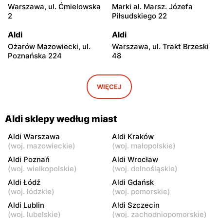
Warszawa, ul. Ćmielowska
Marki al. Marsz. Józefa
2
Piłsudskiego 22
Aldi
Aldi
Ożarów Mazowiecki, ul.
Warszawa, ul. Trakt Brzeski
Poznańska 224
48
Aldi
Aldi
Stara Iwiczna, ul. Nowa 4B
Kobyłka, ul. Przyjacielska 1
WIĘCEJ
Aldi
Aldi
Józefów, ul. Graniczna 2
Legionowo, ul. Jagiellońska
Aldi sklepy według miast
24
Aldi Warszawa
Aldi Kraków
Aldi
Aldi
(
woj. mazowieckie
)
(
woj. małopolskie
)
Wołomin, ul. Mikołaja Reja
Radzymin, ul. Wołomińska 5
Aldi Poznań
Aldi Wrocław
14
(
woj. wielkopolskie
)
(
woj. dolnośląskie
)
Aldi Łódź
Aldi Gdańsk
Aldi
Aldi
(
woj. łódzkie
)
(
woj. pomorskie
)
Milanówek, ul. Królewska
Grodzisk Mazowiecki, ul.
Aldi Lublin
Aldi Szczecin
52
Elizy Orzeszkowej 1
(
woj. lubelskie
)
(
woj. zachodniopomorskie
)