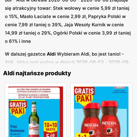
się atrakcyjny towar: Stek wołowy w cenie 5,99 zł taniej
o 15%, Masło Łaciate w cenie 2,99 zł, Papryka Polski w
cenie 7,99 zł taniej o 39%, Jaja Wesoły Kurnik w cenie
14,99 zł taniej o 29%, Ogórki Polski w cenie 3,99 zł taniej
o 61% i inne
W dalszej gazetce
Aldi
Wybieram Aldi, bo jest tanio! -
Aldi , która jest ważna w dniach 2026-08-03 - 2026-08-
08 szansa na tanie zakupy: Limonka w cenie 1,59 zł taniej
Aldi najtańsze produkty
o 21%, Napój River w cenie 1,59 zł taniej o 21%,
Rzodkiewki w cenie 2,49 zł taniej o 17%, Napój gazowany
River w cenie 1,99 zł taniej o 21%, Ice tea River w cenie
2,69 zł taniej o 23%, Lody Koral w cenie 1,99 zł taniej o
31%, Kiwi w cenie 1,59 zł taniej o 37%, Bukiet surówek
Daylicious w cenie 3,49 zł taniej o 23%, Chusteczki
Mamia w cenie 4,79 zł taniej o 21%, Kefir Krasnystaw w
cenie 1,39 zł taniej o 52% i inne