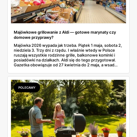
Majówkowe grillowanie z Aldi — gotowe marynaty czy
domowe przyprawy?
Majówka 2026 wypada jak trzeba. Piątek 1 maja, sobota 2,
niedziela 3. Trzy dni z rzędu. I właśnie wtedy w Polsce
ruszają wszystkie rodzinne grille, balkonowe kominki i
posiadówki na działkach. Aldi się do tego przygotował.
Gazetka obowiązuje od 27 kwietnia do 2 maja, a wsad
grillowy startuje od środy 29.04. Karkówka taniej o 52%.
Polędwiczki paprykowe za 11,49 zł. Kiełbaski białe surowe.
Wygląda jak gotowy plan na grilla, bez męczenia się z
miską oleju, papryki i czosnku w czwartkowy wieczór.
POLECAMY
Tylko jest haczyk. Czy gotowa marynata z lodówki
rzeczywiście da radę domowej, ze świeżego czosnku i
rozmarynu? Różnica w smaku potrafi zdziwić.