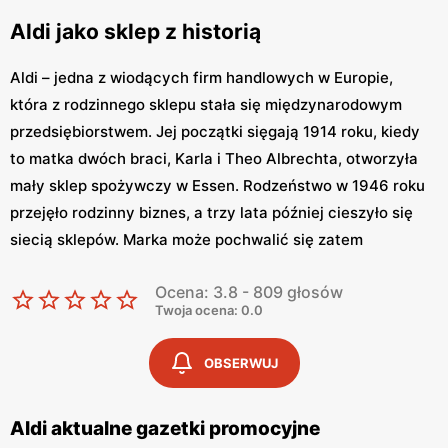
Aldi jako sklep z historią
Aldi – jedna z wiodących firm handlowych w Europie,
która z rodzinnego sklepu stała się międzynarodowym
przedsiębiorstwem. Jej początki sięgają 1914 roku, kiedy
to matka dwóch braci, Karla i Theo Albrechta, otworzyła
mały sklep spożywczy w Essen. Rodzeństwo w 1946 roku
przejęło rodzinny biznes, a trzy lata później cieszyło się
siecią sklepów. Marka może pochwalić się zatem
wieloletnią tradycją oraz bogatą historią. Dzisiaj tworzy
Ocena: 3.8 - 809 głosów
Grupę ALDI Nord, obecną w dziewięciu krajach
Twoja ocena: 0.0
europejskich, zaś w Niemczech zajmującą pierwsze
miejsce wśród sklepów dyskontowych. Aldi wciąż
OBSERWUJ
zmienia się dla swoich klientów, dlatego wszystkie sklepy
stają się jaśniejsze oraz bardziej kolorowe – w myśl
Aldi aktualne gazetki promocyjne
największego do tej pory konceptu wizualnego „ANIKo”.