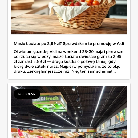
Masło Łaciate po 2,99 zł? Sprawdziłam tę promocję w Aldi
Otwieram gazetkę Aldi na weekend 28-30 maja i pierwsze
co rzuca się w oczy: masło Łaciate dwieście gram za 2,99
zł zamiast 5,99 zł — druga kostka o połowę taniej, gdy
biorę dwie sztuki naraz. Najpierw pomyślałam, że to błąd
druku. Zerknęłam jeszcze raz. Nie, ten sam schemat
„drugi tańszy" działa też na jaja Wesoły Kurnik (sztuka po
80 gr), Toffifee 1+1 gratis i polskie truskawki po 9,99 zł.
Przejrzałam tę gazetkę od deski do deski i wybrałam
pozycje, które naprawdę robią różnicę — oraz takie, które
POLECAMY
spokojnie da się pominąć.