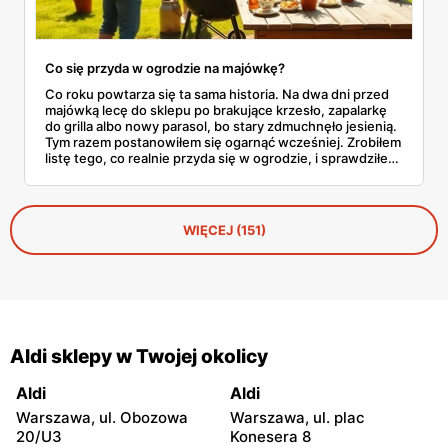
Co się przyda w ogrodzie na majówkę?
Co roku powtarza się ta sama historia. Na dwa dni przed
majówką lecę do sklepu po brakujące krzesło, zapalarkę
do grilla albo nowy parasol, bo stary zdmuchnęło jesienią.
Tym razem postanowiłem się ogarnąć wcześniej. Zrobiłem
listę tego, co realnie przyda się w ogrodzie, i sprawdziłem
w aktualnej gazetce Aldi ile to wszystko kosztuje.
WIĘCEJ (151)
Aldi sklepy w Twojej okolicy
Aldi
Aldi
Warszawa, ul. Obozowa
Warszawa, ul. plac
20/U3
Konesera 8