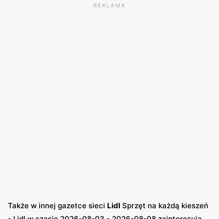
REKLAMA
Także w innej gazetce sieci
Lidl
Sprzęt na każdą kieszeń
- Lidl w czasie 2026-08-03 - 2026-08-08 zainteresują