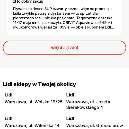
zł to dobry zakup
Pływam na desce SUP czwarty sezon, więc na promocje
Lidla zwykle patrzę z dystansem — to sprzęt dla
pierwszego razu, nie dla pasjonata. Tegoroczna gazetka
11-17 maja mnie zaskoczyła. CRIVIT Aquaview za 649 zł i
dwukomorowa wersja za 1099 zł — obie z kuponem Lidl
Plus — wyglądają konkretnie. Sprawdziłem zestawy,
nośność, a do tego, jak wypadają wobec tańszych modeli
z Decathlonu.
WIĘCEJ (1200)
Lidl sklepy w Twojej okolicy
Lidl
Lidl
Warszawa, ul. Wolska 19/25
Warszawa, ul. Józefa
Sierakowskiego 4
Lidl
Lidl
Warszawa, ul. Wileńska 14
Warszawa, ul. Grenadierów