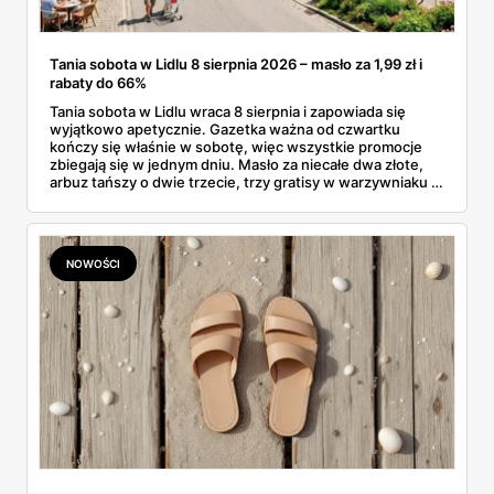
Tania sobota w Lidlu 8 sierpnia 2026 – masło za 1,99 zł i
rabaty do 66%
Tania sobota w Lidlu wraca 8 sierpnia i zapowiada się
wyjątkowo apetycznie. Gazetka ważna od czwartku
kończy się właśnie w sobotę, więc wszystkie promocje
zbiegają się w jednym dniu. Masło za niecałe dwa złote,
arbuz tańszy o dwie trzecie, trzy gratisy w warzywniaku i
jedna oferta działająca wyłącznie w sobotę. Przejrzałam
całą sobotnią gazetkę Lidla strona po stronie i wybrałam
to, co naprawdę się opłaca.
NOWOŚCI