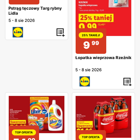
Pstrąg tęczowy Targ rybny
Lidla
5
-
8 sie 2026
25% TANIEJ!
9
99
Łopatka wieprzowa Rzeźnik
5
-
8 sie 2026
TOP OFERTA
TOP OFERTA