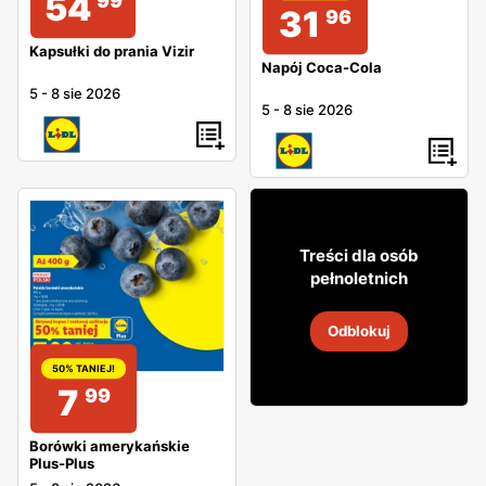
54
99
31
96
Kapsułki do prania Vizir
Napój Coca-Cola
5
-
8 sie 2026
5
-
8 sie 2026
64
99
Treści dla osób
pełnoletnich
Wódka Amundsen
Odblokuj
2
-
30 sie 2026
50% TANIEJ!
7
99
Borówki amerykańskie
Plus-Plus