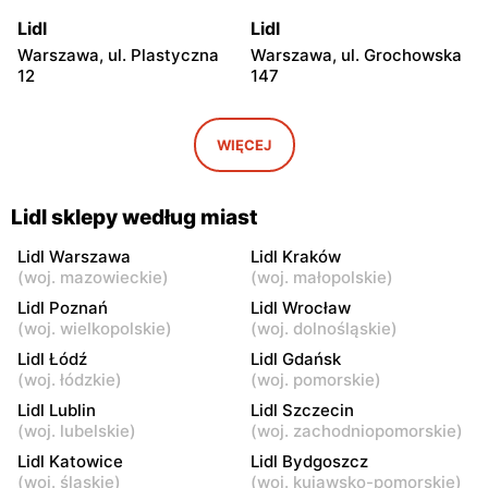
Lidl
Lidl
Warszawa, ul. Plastyczna
Warszawa, ul. Grochowska
12
147
Lidl
Lidl
Warszawa, ul. Josepha
Warszawa, ul. Marii
WIĘCEJ
Conrada 1
Rodziewiczówny 1
Lidl
Lidl
Lidl sklepy według miast
Warszawa, ul. Fort Służew 2
Warszawa, ul. Kopalniana
24
Lidl Warszawa
Lidl Kraków
(
woj. mazowieckie
)
(
woj. małopolskie
)
Lidl
Lidl
Lidl Poznań
Lidl Wrocław
Warszawa al. Krakowska 79
Warszawa, ul. Jana
(
woj. wielkopolskie
)
(
woj. dolnośląskie
)
Kasprowicza 117
Lidl Łódź
Lidl Gdańsk
(
woj. łódzkie
)
(
woj. pomorskie
)
Lidl
Lidl
Lidl Lublin
Lidl Szczecin
Warszawa, ul. Modlińska 35
Warszawa al.
(
woj. lubelskie
)
(
woj. zachodniopomorskie
)
Rzeczypospolitej 29e
Lidl Katowice
Lidl Bydgoszcz
Lidl
Lidl
(
woj. śląskie
)
(
woj. kujawsko-pomorskie
)