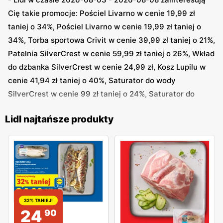
Cię takie promocje: Pościel Livarno w cenie 19,99 zł
taniej o 34%, Pościel Livarno w cenie 19,99 zł taniej o
34%, Torba sportowa Crivit w cenie 39,99 zł taniej o 21%,
Patelnia SilverCrest w cenie 59,99 zł taniej o 26%, Wkład
do dzbanka SilverCrest w cenie 24,99 zł, Kosz Lupilu w
cenie 41,94 zł taniej o 40%, Saturator do wody
SilverCrest w cenie 99 zł taniej o 24%, Saturator do
wody SilverCrest w cenie 99 zł taniej o 24%, Kamizelka
Lidl najtańsze produkty
Crivit w cenie 109 zł taniej o 22%, Cylinder SilverCrest w
cenie 99 zł i inne
32% TANIEJ!
24
90