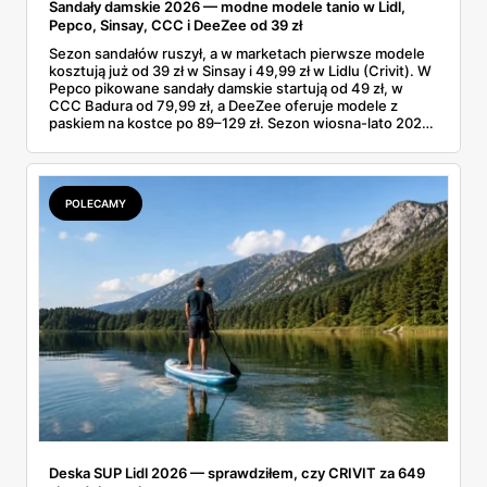
Sandały damskie 2026 — modne modele tanio w Lidl,
Pepco, Sinsay, CCC i DeeZee od 39 zł
Sezon sandałów ruszył, a w marketach pierwsze modele
kosztują już od 39 zł w Sinsay i 49,99 zł w Lidlu (Crivit). W
Pepco pikowane sandały damskie startują od 49 zł, w
CCC Badura od 79,99 zł, a DeeZee oferuje modele z
paskiem na kostce po 89–129 zł. Sezon wiosna-lato 2026
to powrót platformy Y2K, cienkich pasków Miu Miu i
pasteli — od pudrowego różu po butter yellow. Sprawdź,
który model wybrać na Boże Ciało, wesele plenerowe i
wakacje
POLECAMY
Deska SUP Lidl 2026 — sprawdziłem, czy CRIVIT za 649