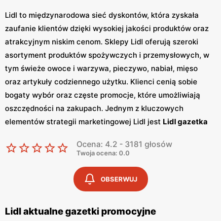
Lidl to międzynarodowa sieć dyskontów, która zyskała
zaufanie klientów dzięki wysokiej jakości produktów oraz
atrakcyjnym niskim cenom. Sklepy Lidl oferują szeroki
asortyment produktów spożywczych i przemysłowych, w
tym świeże owoce i warzywa, pieczywo, nabiał, mięso
oraz artykuły codziennego użytku. Klienci cenią sobie
bogaty wybór oraz częste promocje, które umożliwiają
oszczędności na zakupach. Jednym z kluczowych
elementów strategii marketingowej Lidl jest
Lidl gazetka
promocyjna
, która ukazuje się regularnie.
Gazetka
Ocena: 4.2 - 3181 głosów
promocyjna Lidl
prezentuje najnowsze promocje,
Twoja ocena: 0.0
specjalne oferty oraz sezonowe wyprzedaże, dzięki
czemu klienci mogą planować swoje zakupy i korzystać z
OBSERWUJ
wyjątkowych okazji cenowych.
Aktualna gazetka Lidl
dostępna jest zarówno w formie papierowej w sklepach,
Lidl aktualne gazetki promocyjne
jak i online, co umożliwia łatwy dostęp do bieżących