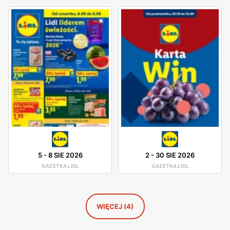
ofert. Dzięki temu klienci mogą być zawsze na bieżąco z
tym, co oferuje
gazetka Lidl
. Sklepy Lidl znajdują się w
dogodnych lokalizacjach na terenie całej Polski, co
ułatwia dostęp do szerokiej gamy produktów
spożywczych i przemysłowych dla szerokiego grona
klientów. Firma kładzie duży nacisk na jakość obsługi
oraz świeżość oferowanych produktów, oferując bogaty
wybór produktów od lokalnych dostawców. Dzięki temu
Lidl zdobył lojalność wielu zadowolonych klientów.
Produkty oferowane przez Lidl charakteryzują się
wysoką jakością, a szeroki asortyment obejmuje zarówno
5
-
8 SIE 2026
2
-
30 SIE 2026
popularne marki, jak i produkty własne, które są dostępne
GAZETKA LIDL
GAZETKA LIDL
w atrakcyjnych niskich cenach. Sieć stawia na
innowacyjność i ciągłe udoskonalanie swojej oferty, aby
sprostać oczekiwaniom klientów poszukujących
WIĘCEJ (4)
świeżych i wysokiej jakości produktów spożywczych oraz
przemysłowych.