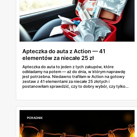
Apteczka do auta z Action — 41
elementów za niecałe 25 zł
Apteczka do auta to jeden z tych zakupów, które
odkładamy na potem — aż do dnia, w którym naprawdę
jest potrzebna. Niedawno trafiłam w Action na gotowy
zestaw z 41 elementami za niecałe 25 złotych i
postanowiłam sprawdzić, czy to dobry wybór, czy tylko
ładnie zapakowane plastry. Przy okazji rozwiałam
wątpliwość, która od tygodni krąży po sieci: czy apteczka
samochodowa jest już obowiązkowa w 2026 roku. Bo
wokół tego tematu narosło całkiem sporo mitów.
PORADNIK