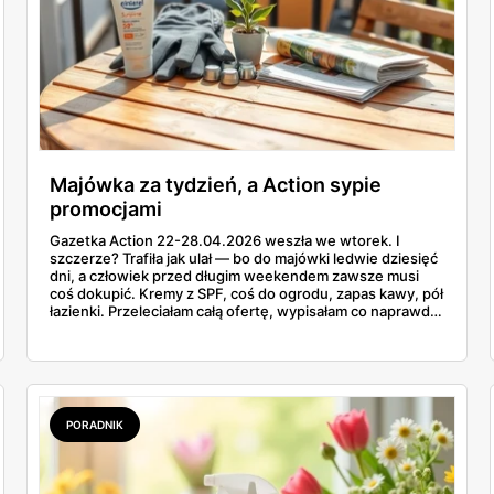
Majówka za tydzień, a Action sypie
promocjami
Gazetka Action 22-28.04.2026 weszła we wtorek. I
szczerze? Trafiła jak ulał — bo do majówki ledwie dziesięć
dni, a człowiek przed długim weekendem zawsze musi
coś dokupić. Kremy z SPF, coś do ogrodu, zapas kawy, pół
łazienki. Przeleciałam całą ofertę, wypisałam co naprawdę
ma sens, a parę pozycji oznaczyłam na czerwono — bo nie
wszystko w tym tygodniu to hit. Ceny od 2,99 zł za
rękawice do 379 zł za fotel wiszący. Coś dla każdej
kieszeni.
PORADNIK