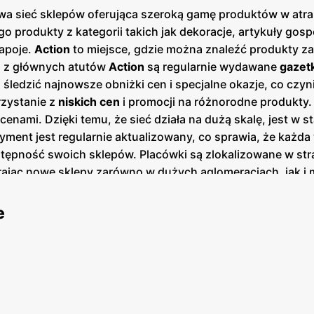
wa sieć sklepów oferująca szeroką gamę produktów w atrak
 produkty z kategorii takich jak dekoracje, artykuły go
napoje.
Action
to miejsce, gdzie można znaleźć produkty za
m z głównych atutów
Action
są regularnie wydawane
gazet
 śledzić najnowsze obniżki cen i specjalne okazje, co czyn
rzystanie z
niskich cen
i promocji na różnorodne produkty.
nami. Dzięki temu, że sieć działa na dużą skalę, jest w 
ment jest regularnie aktualizowany, co sprawia, że każda
tępność swoich sklepów. Placówki są zlokalizowane w stra
ierając nowe sklepy zarówno w dużych aglomeracjach, jak 
ów systematycznie rośnie. Asortyment sklepów
Action
obejm
óżnych potrzeb klientów. Od praktycznych rozwiązań po n
e
i oferowanych produktów, co jest gwarancją zadowolenia k