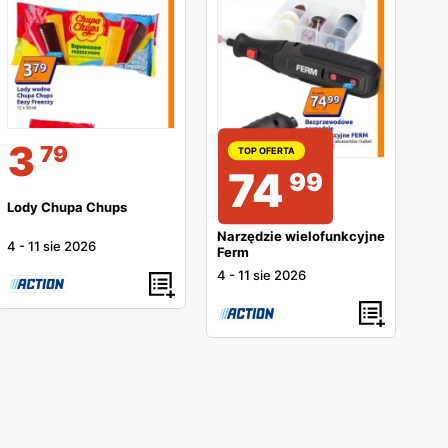
3
79
TOP OFERTA
74
99
Lody Chupa Chups
Narzędzie wielofunkcyjne
4
-
11 sie 2026
Ferm
4
-
11 sie 2026