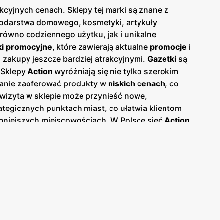
cyjnych cenach. Sklepy tej marki są znane z
spodarstwa domowego, kosmetyki, artykuły
równo codziennego użytku, jak i unikalne
ki promocyjne
, które zawierają aktualne
promocje
i
i zakupy jeszcze bardziej atrakcyjnymi.
Gazetki
są
 Sklepy
Action
wyróżniają się nie tylko szerokim
stanie zaoferować produkty w
niskich cenach
, co
 wizyta w sklepie może przynieść nowe,
tegicznych punktach miast, co ułatwia klientom
i mniejszych miejscowościach. W Polsce sieć
Action
uje produkty zarówno marek własnych, jak i
owości i trendy – w
Action
każdy znajdzie coś dla
lientów.