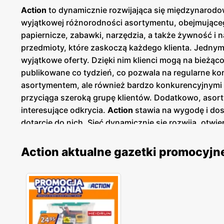
Action
to dynamicznie rozwijająca się międzynarodo
wyjątkowej różnorodności asortymentu, obejmującego
papiernicze, zabawki, narzędzia, a także żywność i 
przedmioty, które zaskoczą każdego klienta. Jedny
wyjątkowe oferty. Dzięki nim klienci mogą na bieżąco
publikowane co tydzień, co pozwala na regularne ko
asortymentem, ale również bardzo konkurencyjnymi ce
przyciąga szeroką grupę klientów. Dodatkowo, asorty
interesujące odkrycia.
Action
stawia na wygodę i dos
dotarcie do nich. Sieć dynamicznie się rozwija, otw
zyskuje coraz większą popularność, a liczba sklep
znanych producentów, co pozwala na zaspokojenie r
Action aktualne gazetki promocyjn
siebie. Szczególną uwagę przywiązuje się do jakośc