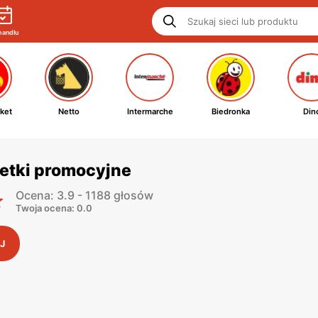
handlu
ket
Netto
Intermarche
Biedronka
Din
zetki promocyjne
Ocena: 3.9 - 1188 głosów
Twoja ocena: 0.0
J