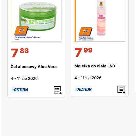
7
7
99
88
Mgiełka do ciała L&D
Żel aloesowy Aloe Vera
4
-
11 sie 2026
4
-
11 sie 2026