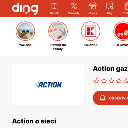
Gazetki
Produkty
Sklepy
Blog
Dni 
Wakacje
Powrót do
Kaufland
POLOmar
szkoły!
Action ga
OBSERWU
Action o sieci