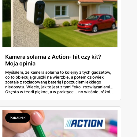
Kamera solarna z Action- hit czy kit?
Moja opinia
Myślałem, że kamera solarna to kolejny z tych gadżetów,
co to obiecują gruszki na wierzbie, a potem człowiek
zostaje z rozładowaną baterią i poczuciem lekkiego
niedosytu. Wiecie, jak to jest z tymi "eko" rozwiązaniami...
Często w teorii piękne, a w praktyce... no właśnie, różnie.
Ale kamera solarna z gazetki Action? Przyznam szczerze –
pozytywnie mnie zaskoczyła!
PORADNIK