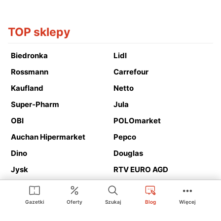
TOP sklepy
Biedronka
Lidl
Rossmann
Carrefour
Kaufland
Netto
Super-Pharm
Jula
OBI
POLOmarket
Auchan Hipermarket
Pepco
Dino
Douglas
Jysk
RTV EURO AGD
Action
Media Expert
Deichmann
Media Markt
Gazetki
Oferty
Szukaj
Blog
Więcej