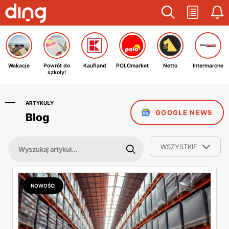
Wakacje
Powrót do
Kaufland
POLOmarket
Netto
Intermarche
szkoły!
ARTYKUŁY
GOOGLE NEWS
Blog
WSZYSTKIE
NOWOŚCI