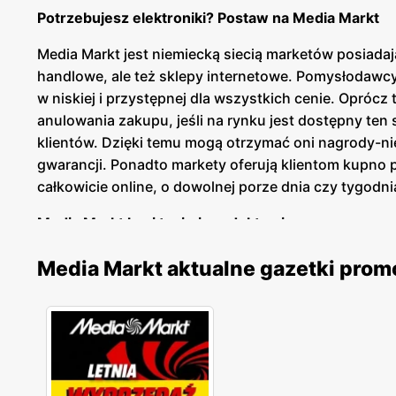
Potrzebujesz elektroniki? Postaw na Media Markt
Media Markt jest niemiecką siecią marketów posiadaj
handlowe, ale też sklepy internetowe. Pomysłodawcy
w niskiej i przystępnej dla wszystkich cenie. Opróc
anulowania zakupu, jeśli na rynku jest dostępny ten 
klientów. Dzięki temu mogą otrzymać oni nagrody-ni
gwarancji. Ponadto markety oferują klientom kupno 
całkowicie online, o dowolnej porze dnia czy tygodn
Media Markt kusi tanimi produktami
Od kilku lat sieć prowadzi również własny sklep int
Media Markt aktualne gazetki prom
bez konieczności wychodzenia z domu. W sklepie int
obejmuje szeroki wachlarz tanich produktów, co jest 
laptopy, telewizory czy gry. W sklepach nie brakuje 
Markety oferują też sprzęty AGD. Sklepy posiadają na
prawdziwych cenowych okazji. Takie znaleźć można c