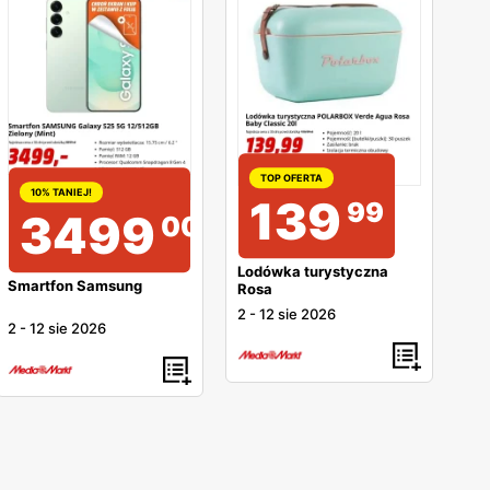
TOP OFERTA
10% TANIEJ!
139
99
3499
00
Lodówka turystyczna
Smartfon Samsung
Rosa
2
-
12 sie 2026
2
-
12 sie 2026