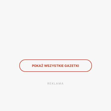
azetek promocyjnych wydawanych przez Media Markt. Co wi
 obniżki do 10-25% z darmową dostawą, co tym bardziej zac
AGD, kamer, aparatów fotograficznych, tabletów, komputer
POKAŻ WSZYSTKIE GAZETKI
REKLAMA