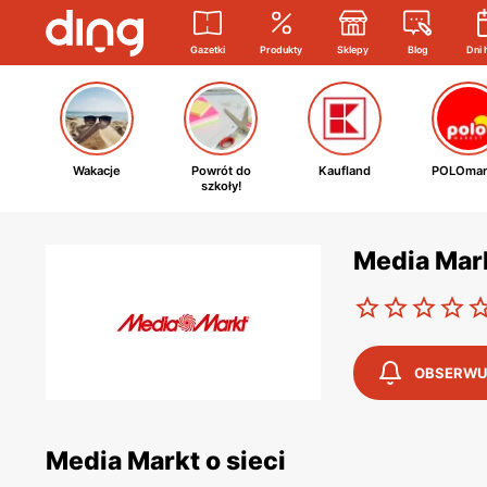
Gazetki
Produkty
Sklepy
Blog
Dni 
Wakacje
Powrót do
Kaufland
POLOmar
szkoły!
Media Mar
OBSERWU
Media Markt o sieci