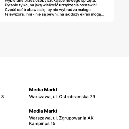
wybierane przez osoby szukające nowego sprzętu.
Pytanie tylko, na jaką wielkość urządzenia postawić!
Część osób obawia się, by nie wybrać za małego
telewizora, inni - nie są pewni, na jak duży ekran mogą
sobie pozwolić w kompaktowym salonie. Dobrze więc
uważnie przyjrzeć się dostępnym opcjom i zdecydować,
ile cali będzie najlepszym rozwiązaniem!
Media Markt
 3
Warszawa, ul. Ostrobramska 79
Media Markt
Warszawa, ul. Zgrupowania AK
Kampinos 15