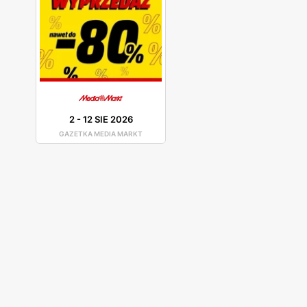
Media Markt – promocje, jakich mało
By dobrze poznać ofertę sklepu, warto zajrzeć do g
voucher i oszczędzić nawet kilkaset złotych. Są to
przedstawiane w gazetkach dotyczą małych sprzętów 
2
-
12 SIE 2026
GAZETKA MEDIA MARKT