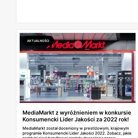
jak to wygląda w praktyce? Czy mały osiedlowy sklepik
może działać? A co z Żabką czy stacjami benzynowymi? W
tym artykule rozwiewamy wątpliwości i pokazujemy, gdzie
w niedzielę można coś kupić – bez nerwów i krążenia po
mieście.
AKTUALNOŚCI
MediaMarkt z wyróżnieniem w konkursie
Konsumencki Lider Jakości za 2022 rok!
MediaMarkt został doceniony w prestiżowym, krajowym
programie Konsumencki Lider Jakości 2022. Zobacz, jakie
praktyki sieci handlowej zostały docenione przez