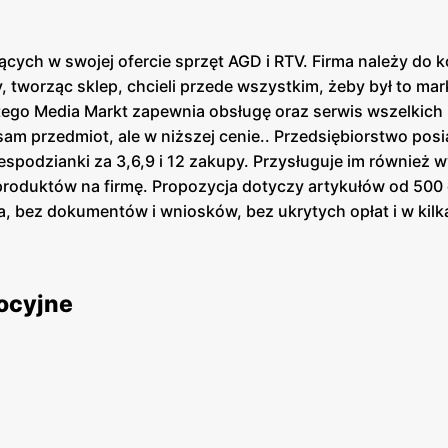
ących w swojej ofercie sprzęt AGD i RTV. Firma należy do 
, tworząc sklep, chcieli przede wszystkim, żeby był to ma
z tego Media Markt zapewnia obsługę oraz serwis wszelkic
sam przedmiot, ale w niższej cenie.. Przedsiębiorstwo pos
espodzianki za 3,6,9 i 12 zakupy. Przysługuje im również
produktów na firmę. Propozycja dotyczy artykułów od 500 
ia, bez dokumentów i wniosków, bez ukrytych opłat i w kilk
ernetowy we wszystkich krajach, w których ma swoje filie.
ocyjne
ernetowym produkty są poselekcjonowane w grupy, więc o w
wpisane w jego zasadę. Media Markt jest miejscem, w którym
płyt muzycznych z różnych gatunków – od disco, popu, po ro
 stanie produkty, które dopiero ukazały się na rynku, ale n
hociażby w specjalnej zakładce „Outlet” obecnej na stroni