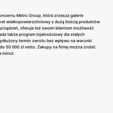
koncernu Metro Group, która zrzesza galerie
rket wielkopowierzchniowy z dużą ilością produktów
h urządzeń, oferuje też swoim klientom możliwość
iada także program lojalnościowy dla stałych
 wydłużony termin zwrotu bez wpływu na warunki
do 50 000 zł netto. Zakupy na firmę można zrobić
a minut.
 W ten sposób można łatwo i szybko zrobić zakupy
iele prościej jest wszystko znaleźć. Oferta
 klienci zaopatrzą się w sprzęty, takie jak laptopy
ck i metal, książek lub zabawek dla dzieci.
ie brakuje też ofert dla osób poszukujących
e internetowej.