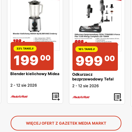
33% TANIEJ!
16% TANIEJ!
199
999
00
00
Blender kielichowy Midea
Odkurzacz
bezprzewodowy Tefal
2
-
12 sie 2026
2
-
12 sie 2026
WIĘCEJ OFERT Z GAZETEK MEDIA MARKT