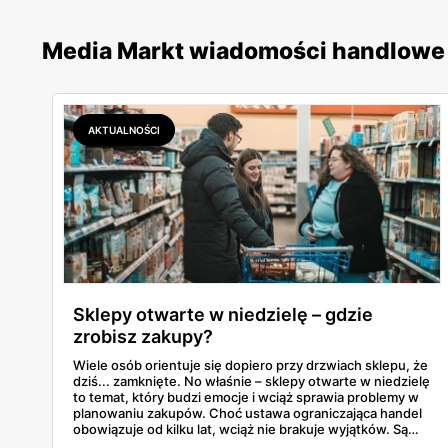
Media Markt wiadomości handlowe
AKTUALNOŚCI
Sklepy otwarte w niedzielę – gdzie
zrobisz zakupy?
Wiele osób orientuje się dopiero przy drzwiach sklepu, że
dziś... zamknięte. No właśnie – sklepy otwarte w niedzielę
to temat, który budzi emocje i wciąż sprawia problemy w
planowaniu zakupów. Choć ustawa ograniczająca handel
obowiązuje od kilku lat, wciąż nie brakuje wyjątków. Są
niedziele handlowe, są też sklepy objęte wyłączeniem. A