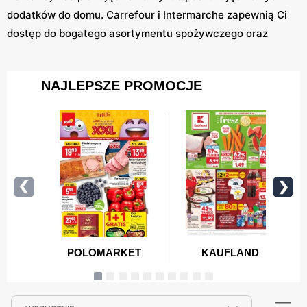
dodatków do domu. Carrefour i Intermarche zapewnią Ci
dostęp do bogatego asortymentu spożywczego oraz
przemysłowego, a w PSS Społem odkryjesz lokalne
specjały. Action, Dealz i Pepco to idealne miejsca na
zakupy produktów codziennego użytku, gdzie jakość
idzie w parze z niską ceną. Nie zapominaj o Żabce, która
oferuje szybkie zakupy w drodze do domu.
Nasza strona pozwoli Ci na szybkie porównanie promocji
i wybranie najlepszej opcji. Dzięki regularnym
aktualizacjom nigdy nie przegapisz okazji na oszczędne
zakupy. Korzystaj z naszych filtrów, by jeszcze szybciej
znajdować interesujące oferty. Z nami każde zakupy
stają się prostsze, szybsze i bardziej satysfakcjonujące.
Zapraszamy do korzystania z naszego serwisu, aby
cieszyć się najlepszymi promocjami każdego dnia