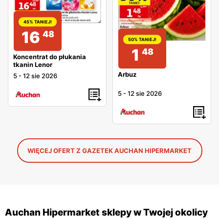
45% TANIEJ!
16
48
50% TANIEJ!
1
48
Koncentrat do płukania
tkanin Lenor
Arbuz
5
-
12 sie 2026
5
-
12 sie 2026
WIĘCEJ OFERT Z GAZETEK AUCHAN HIPERMARKET
Auchan Hipermarket sklepy w Twojej okolicy