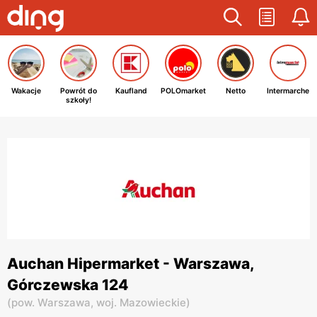
Wakacje
Powrót do
Kaufland
POLOmarket
Netto
Intermarche
szkoły!
Auchan Hipermarket - Warszawa,
Górczewska 124
(
pow. Warszawa,
woj. Mazowieckie
)