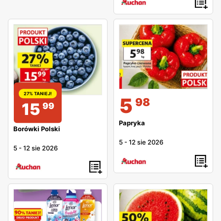
27% TANIEJ!
5
98
15
99
Papryka
Borówki Polski
5
-
12 sie 2026
5
-
12 sie 2026