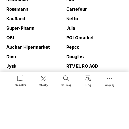
Rossmann
Carrefour
Kaufland
Netto
Super-Pharm
Jula
OBI
POLOmarket
Auchan Hipermarket
Pepco
Dino
Douglas
Jysk
RTV EURO AGD
Action
Media Expert
Deichmann
Media Markt
Gazetki
Oferty
Szukaj
Blog
Więcej
Ding.pl to serwis internetowy prezentujący
gazetki promocyjne
oraz
katalogi
sklepów i dużych sieci handlowych. Dzięki
geolokalizacji otrzymasz przede wszystkim oferty sklepów, z
Twojego bliskiego otoczenia. Dodatkowo na stronie znajdziesz
adresy sklepów, więc w trakcie podróży bez problemu trafisz do
ulubionego sklepu.