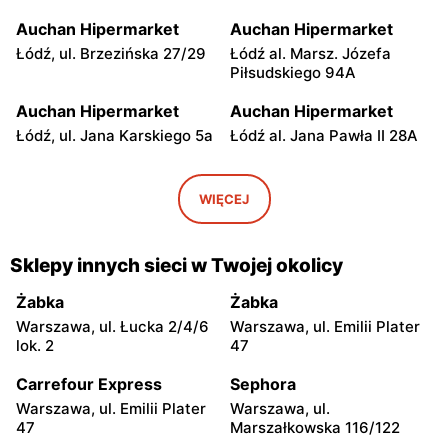
Auchan Hipermarket
Auchan Hipermarket
Łódź, ul. Brzezińska 27/29
Łódź al. Marsz. Józefa
Piłsudskiego 94A
Auchan Hipermarket
Auchan Hipermarket
Łódź, ul. Jana Karskiego 5a
Łódź al. Jana Pawła II 28A
Auchan Hipermarket
Auchan Hipermarket
Piotrków Trybunalski al.
Włocławek, ul. Cmentarna
WIĘCEJ
Generała Władysława
10
Sikorskiego 13/17
Sklepy innych sieci w Twojej okolicy
Auchan Hipermarket
Auchan Hipermarket
Kielce, ul. Radomska 8
Lublin, ul. Witolda Chodźki
Żabka
Żabka
14
Warszawa, ul. Łucka 2/4/6
Warszawa, ul. Emilii Plater
lok. 2
47
Auchan Hipermarket
Auchan Hipermarket
Lublin al. Wincentego
Olsztyn al. Generała
Carrefour Express
Sephora
Witosa 32a
Władysława Sikorskiego 2B
Warszawa, ul. Emilii Plater
Warszawa, ul.
47
Marszałkowska 116/122
Auchan Hipermarket
Auchan Hipermarket