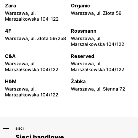
Białystok, ul. Hetmańska 16
Białystok, ul. Produkcyjna
Zara
Organic
84
Warszawa, ul.
Warszawa, ul. Złota 59
Marszałkowska 104-122
Auchan Hipermarket
Auchan Hipermarket
Toruń, ul. Stanisława
Toruń, ul. Grudziądzka 162
4F
Rossmann
Żółkiewskiego 15
Warszawa, ul. Złota 59/258
Warszawa, ul.
Marszałkowska 104/122
Auchan Hipermarket
Auchan Hipermarket
Częstochowa, ul. Stefana
Poczesna, ul. Krakowska 10
C&A
Reserved
Kisielewskiego 8/16
Warszawa, ul.
Warszawa, ul.
Marszałkowska 104/122
Marszałkowska 104/122
Auchan Hipermarket
Auchan Hipermarket
Bydgoszcz, ul. Mariana
Bydgoszcz, ul. Kruszwicka 1
H&M
Żabka
Rejewskiego 3
Warszawa, ul.
Warszawa, ul. Sienna 72
Marszałkowska 104/122
Auchan Hipermarket
Auchan Hipermarket
Tarnów, ul. Błonie 2
Dąbrowa Górnicza, ul. Jana
III Sobieskiego 6
SIECI
Sieci handlowe