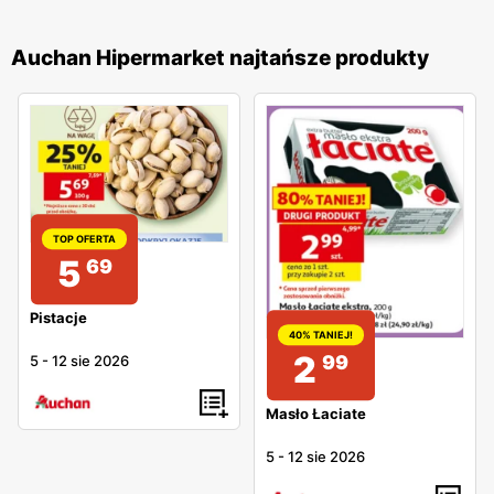
Auchan Hipermarket najtańsze produkty
TOP OFERTA
5
69
Pistacje
40% TANIEJ!
2
99
5
-
12 sie 2026
Masło Łaciate
5
-
12 sie 2026