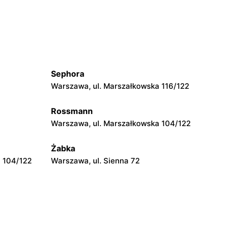
Auchan Hipermarket
Kielce, ul. Radomska 8
Auchan Hipermarket
ława
Białystok, ul. Hetmańska 16
Sephora
Warszawa, ul. Marszałkowska 116/122
Auchan Hipermarket
Poczesna, ul. Krakowska 10
Rossmann
Warszawa, ul. Marszałkowska 104/122
Auchan Hipermarket
Żabka
Dąbrowa Górnicza, ul. Jana III
 104/122
Warszawa, ul. Sienna 72
Sobieskiego 6