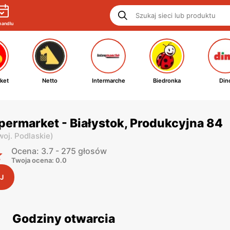
handlu
ket
Netto
Intermarche
Biedronka
Din
ermarket - Białystok, Produkcyjna 84
woj. Podlaskie
)
Ocena: 3.7 - 275 głosów
Twoja ocena: 0.0
J
Godziny otwarcia