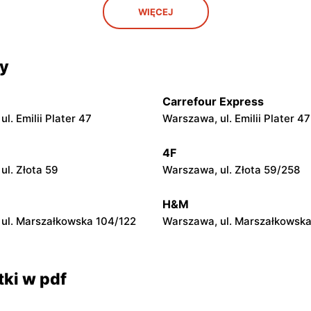
ipermarket
Auchan Hipermarket
WIĘCEJ
ybunalski al. Generała
Włocławek, ul. Cmentarna 10
 Sikorskiego 13/17
cy
ipermarket
Auchan Hipermarket
 Wincentego Witosa 32a
Olsztyn al. Generała Władys
Sikorskiego 2B
Carrefour Express
l. Emilii Plater 47
Warszawa, ul. Emilii Plater 47
ipermarket
Auchan Hipermarket
Grudziądzka 162
Częstochowa, ul. Stefana
4F
Kisielewskiego 8/16
ul. Złota 59
Warszawa, ul. Złota 59/258
ipermarket
Auchan Hipermarket
H&M
 ul. Kruszwicka 1
Tarnów, ul. Błonie 2
ul. Marszałkowska 104/122
Warszawa, ul. Marszałkowska
ki w pdf