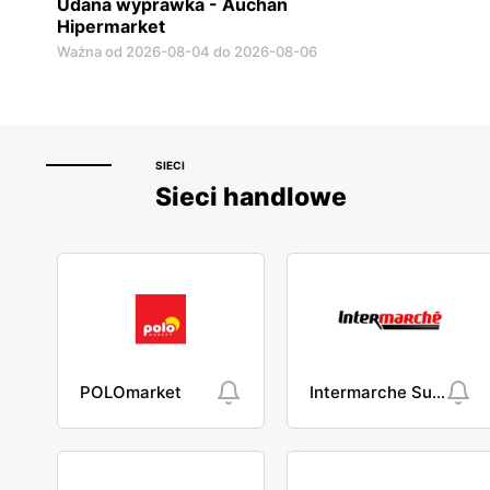
Udana wyprawka - Auchan
Hipermarket
Ważna od 2026-08-04 do 2026-08-06
SIECI
Sieci handlowe
POLOmarket
Intermarche Super