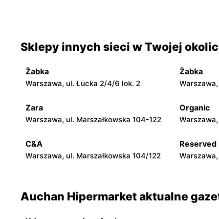
Auchan Hipermarket
Auchan H
Łódź al. Jana Pawła II 28A
Piotrków Tr
Władysława
Sklepy innych sieci w Twojej okoli
Auchan Hipermarket
Auchan H
Lublin, ul. Witolda Chodźki 14
Lublin al.
Żabka
Żabka
Warszawa, ul. Łucka 2/4/6 lok. 2
Warszawa, u
Auchan Hipermarket
Auchan H
Toruń, ul. Stanisława Żółkiewskiego 15
Toruń, ul. 
Zara
Organic
Warszawa, ul. Marszałkowska 104-122
Warszawa, 
Auchan Hipermarket
Auchan H
C&A
Reserved
Bydgoszcz, ul. Mariana Rejewskiego 3
Bydgoszcz,
Warszawa, ul. Marszałkowska 104/122
Warszawa, 
Auchan Hipermarket aktualne gazet