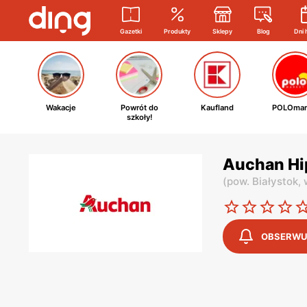
Gazetki
Produkty
Sklepy
Blog
Dni 
Wakacje
Powrót do
Kaufland
POLOmar
szkoły!
Auchan Hip
(
pow. Białystok,
OBSERWU