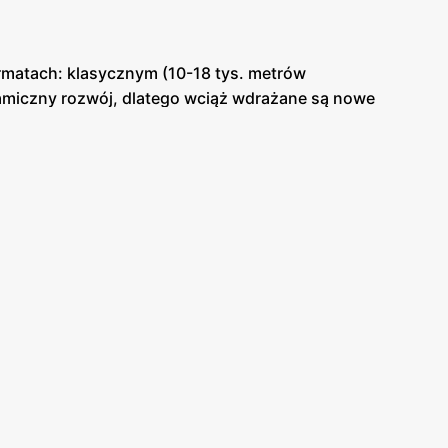
rmatach: klasycznym (10-18 tys. metrów
miczny rozwój, dlatego wciąż wdrażane są nowe
 okolic mogą zamawiać produkty spożywcze oraz
cji ze sklepami Real. Zaś już rok później, w 2017
ada również rozbudowaną stronę internetową, na
e. Marka od lat prowadzi program oszczędnościowy
era też znany powszechnie program telewizyjny –
iezwykle szeroka. Codziennie można spotkać wiele
ajdziemy świeże warzywa i owoce, artykuły
gotował multimedia swojej własnej marki – Qilive.
ące odświeżają kolekcje, wprowadzając wciąż to nowe
chan.