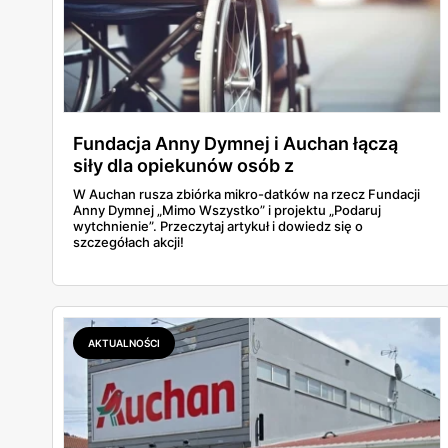
sklepem. Dla zachowania największego poziomu higie
artykułów między sklepowymi alejkami.
Zakupy w Auchan na Allegro
Dzięki współpracy marki Auchan z portalem Allegro 
możesz cieszyć się wygodnymi zakupami produktów z
Fundacja Anny Dymnej i Auchan łączą
siły dla opiekunów osób z
również żywność sprzedawaną przez Auchan. Na uwa
niepełnosprawnością!
Auchan na Allegro nie stanowi problemu. Duży wybór,
W Auchan rusza zbiórka mikro-datków na rzecz Fundacji
Anny Dymnej „Mimo Wszystko” i projektu „Podaruj
wytchnienie”. Przeczytaj artykuł i dowiedz się o
szczegółach akcji!
AKTUALNOŚCI