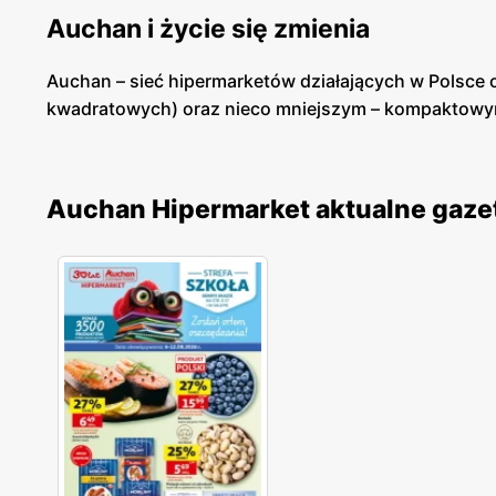
Auchan i życie się zmienia
Auchan – sieć hipermarketów działających w Polsce 
kwadratowych) oraz nieco mniejszym – kompaktowym
projekty. W 2011 roku powstał Auchan Direct.pl, kt
wybrane artykuły przemysłowe – z dostawą do domu b
roku, powstał pierwszy Auchan Supermarket oraz skl
Auchan Hipermarket aktualne gaze
której znajdziemy wiele ciekawych informacji, międ
Skarbonka, w ramach którego korzystamy z promocji 
MasterChef Junior.
Być modnym i najedzonym – czyli A
Oferta Auchan spodoba się zarówno miłośnikom mody
produktów w atrakcyjnych cenach, co z kolei spotyk
spożywcze, jak i chemiczne bardziej oraz mniej zna
Zakupimy również modną odzież marki In Extenso, któ
modele. Celem marki jest połączenie jakości z niski