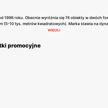
od 1996 roku. Obecnie wyróżnia się 74 obiekty w dwóch fo
 (5-10 tys. metrów kwadratowych). Marka stawia na dyna
óry umożliwia zakupy przez Internet. Klienci z Warszawy i
WIĘCEJ
ądź odbiorem w punkcie. Lata 2014-2016 to moment integra
ep MojeAuchan, czyli typowy sklep osiedlowy. Firma posi
tki promocyjne
zy innymi porady zdrowotne oraz atrakcyjne oferty cenow
i zbieramy złotówki za zakupione produkty. Obecnie wspi
uchan poprawia nastrój
, sportu jak i jedzenia, gama asortymentu jest bowiem n
a się z aprobatą łowców okazji. Na sklepowych półkach zn
nych firm. Dla wymagających ulubieńców muzyki Auchan przy
rej nie zobaczymy nigdzie indziej. Styliści co dwa miesi
mi cenami – taka misja przyświeca również samej marce Au