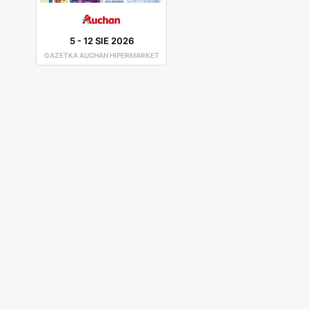
Auchan gazetki promocyjne - bo lic
5
-
12 SIE 2026
GAZETKA AUCHAN HIPERMARKET
„Jesteśmy tu dla Ciebie” to slogan reklamowy marki, 
liczne okazje cenowe, o których dowiadujemy się mię
kilkadziesiąt stron. W jednej z nich przeczytamy o 
zakupić produkty w okazyjnych cenach. Jest to z pew
marzeń.
Szukasz sklepu, w którym znajdziesz tanie produkty
znajdziesz szeroką gamę artykułów spożywczych, ko
wymagania nawet najbardziej wymagających konsument
wiele, nawet towary niedostępne w innych sklepach, 
Auchan gazetka promocyjna z aktual
Wyselekcjonowana oferta produktów dostępnych w Au
gazetkach reklamowych. Jej zmiany warto śledzić, zw