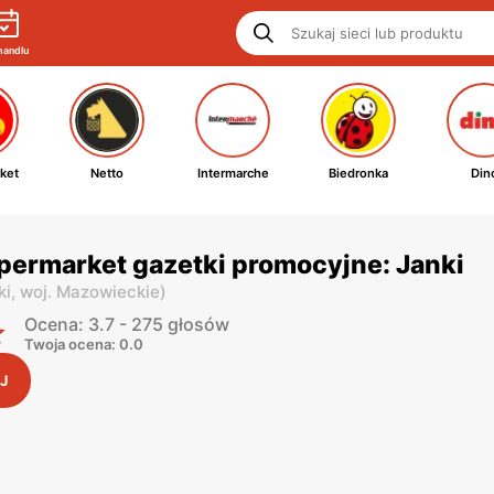
handlu
ket
Netto
Intermarche
Biedronka
Din
permarket gazetki promocyjne: Janki
ki,
woj. Mazowieckie
)
Ocena: 3.7 - 275 głosów
Twoja ocena: 0.0
J