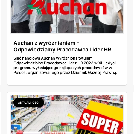
ny zaleca się płatność bezgotówkową. To kolejna opcja, 
masz dostęp do oferty marketu również poza e-sklepem. Ko
 oferty Auchan. Co ciekawe, są tam nie tylko artykuły p
Auchan z wyróżnieniem -
Odpowiedzialny Pracodawca Lider HR
gę zasługują gotowe zestawy przetworów, np. konserw. 
2023!
 atrakcyjne ceny to tylko niektóre atuty takiego rozwiąza
Sieć handlowa Auchan wyróżniona tytułem
Odpowiedzialny Pracodawca Lider HR 2023 w XIII edycji
programu wyłaniającego najlepszych pracodawców w
Polsce, organizowanego przez Dziennik Gazetę Prawną.
AKTUALNOŚCI