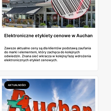
by oszczędzić czas i nie szukać poszczególnych
rzystając z popularnej platformy zakupowej,
rzemysłowe. Na portalu aukcyjnym znajdziesz
Elektroniczne etykiety cenowe w Auchan
Zgromadzenie zapasów w domu dzięki ofercie
nia.
Zawsze aktualne ceny są dla klientów podstawą zaufania
do marki i elementem, który zachęca do kolejnych
odwiedzin. Znana sieć wkracza w kolejną fazę wdrożenia
elektronicznych etykiet cenowych.
AKTUALNOŚCI