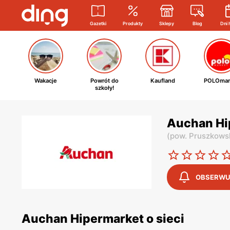
Gazetki
Produkty
Sklepy
Blog
Dni 
Wakacje
Powrót do
Kaufland
POLOmar
szkoły!
Auchan Hi
(
pow. Pruszkows
OBSERWU
Auchan Hipermarket o sieci