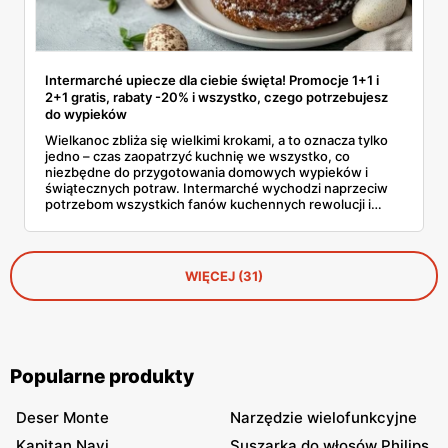
Intermarché upiecze dla ciebie święta! Promocje 1+1 i
2+1 gratis, rabaty -20% i wszystko, czego potrzebujesz
do wypieków
Wielkanoc zbliża się wielkimi krokami, a to oznacza tylko
jedno – czas zaopatrzyć kuchnię we wszystko, co
niezbędne do przygotowania domowych wypieków i
świątecznych potraw. Intermarché wychodzi naprzeciw
potrzebom wszystkich fanów kuchennych rewolucji i
ogłasza prawdziwą promocyjną ofensywę! W tygodniu od
3 do 9 kwietnia w sklepach czekają wyjątkowe oferty,
które pozwolą oszczędzić naprawdę sporo.
WIĘCEJ (31)
Popularne produkty
Deser Monte
Narzędzie wielofunkcyjne
Kapitan Navi
Suszarka do włosów Philips