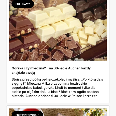
POLECAMY
Gorzka czy mleczna? - na 30-lecie Auchan każdy
znajdzie swoją
Stoisz przed półką pełną czekolad i myślisz: „Po którą dziś
sięgnę?". Mleczna Milka przypomina beztroskie
popołudnia u babci, gorzka Lindt to moment tylko dla
ciebie po ciężkim dniu, a biała? Biała to w ogóle osobna
historia. Auchan obchodzi 30-lecie w Polsce i przez te
wszystkie lata nauczył się jednego – że czekolada to nie
tylko słodycz, to wspomnienia zapakowane w sreberko.
Dlatego w gazetkach promocyjnych na 30-lecie
znajdziesz krainy czekolady, gdzie ceny spadają, a wybór
SUPER PROMOCJE