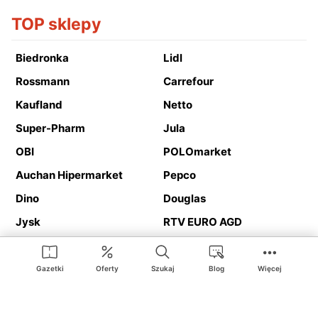
TOP sklepy
Biedronka
Lidl
Rossmann
Carrefour
Kaufland
Netto
Super-Pharm
Jula
OBI
POLOmarket
Auchan Hipermarket
Pepco
Dino
Douglas
Jysk
RTV EURO AGD
Action
Media Expert
Deichmann
Media Markt
Gazetki
Oferty
Szukaj
Blog
Więcej
Ding.pl to serwis internetowy prezentujący
gazetki promocyjne