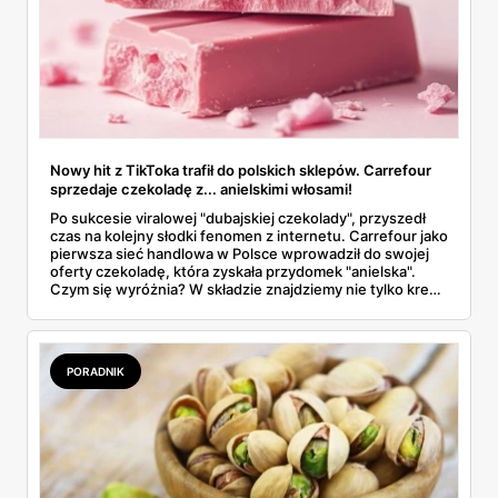
Nowy hit z TikToka trafił do polskich sklepów. Carrefour
sprzedaje czekoladę z... anielskimi włosami!
Po sukcesie viralowej "dubajskiej czekolady", przyszedł
czas na kolejny słodki fenomen z internetu. Carrefour jako
pierwsza sieć handlowa w Polsce wprowadził do swojej
oferty czekoladę, która zyskała przydomek "anielska".
Czym się wyróżnia? W składzie znajdziemy nie tylko krem
pistacjowy i różową czekoladę ruby, ale też coś zupełnie
wyjątkowego – tzw. anielskie włosy.
PORADNIK