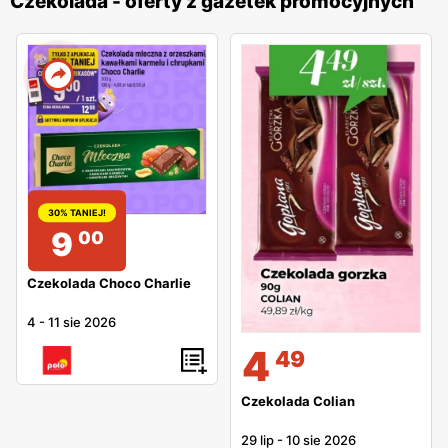
Czekolada - oferty z gazetek promocyjnych
jogurtowym, lub dodatkami: z orzechami czy bakaliami.
Czekoladę można zakupić zarówno w małych, jak i
większych sklepach spożywczych.
30% TANIEJ!
9
00
Czekolada Choco Charlie
4
-
11 sie 2026
4
49
Czekolada Colian
29 lip
-
10 sie 2026