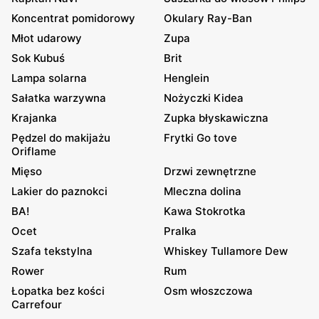
Koncentrat pomidorowy
Okulary Ray-Ban
Młot udarowy
Zupa
Sok Kubuś
Brit
Lampa solarna
Henglein
Sałatka warzywna
Nożyczki Kidea
Krajanka
Zupka błyskawiczna
Pędzel do makijażu
Frytki Go tove
Oriflame
Mięso
Drzwi zewnętrzne
Lakier do paznokci
Mleczna dolina
BA!
Kawa Stokrotka
Ocet
Pralka
Szafa tekstylna
Whiskey Tullamore Dew
Rower
Rum
Łopatka bez kości
Osm włoszczowa
Carrefour