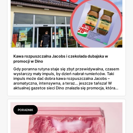
sam raz, by się skusić i zobaczyć, o co tyle hałasu na
TikToku!
Kawa rozpuszczalna Jacobs i czekolada dubajska w
promocji w Dino
Gdy poranna rutyna staje się zbyt przewidywalna, czasem
wystarczy mały impuls, by dzień nabrał rumieńców. Taki
impuls może dać dobra kawa rozpuszczalna Jacobs –
aromatyczna, intensywna, a teraz… jeszcze tańsza! W
aktualnej gazetce sieci Dino znalazła się promocja, która
naprawdę może skusić łowców okazji. Od 21.05 do 28.05
można tam kupić zarówno kultową kawę Jacobs, jak i
wyjątkową czekoladę dubajską – duet idealny na leniwe
poranki lub popołudniową chwilę relaksu. Kto powiedział,
PORADNIK
że przyjemność musi być droga?