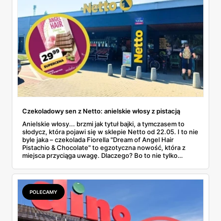
Czekoladowy sen z Netto: anielskie włosy z pistacją
Anielskie włosy... brzmi jak tytuł bajki, a tymczasem to
słodycz, która pojawi się w sklepie Netto od 22.05. I to nie
byle jaka – czekolada Fiorella "Dream of Angel Hair
Pistachio & Chocolate" to egzotyczna nowość, która z
miejsca przyciąga uwagę. Dlaczego? Bo to nie tylko
tabliczka czekolady, ale kulinarna podróż na Bliski
Wschód, zamknięta w różowym pudełku z brokatowym
blaskiem i obietnicą... czystej przyjemności. Delikatna
wata cukrowa (czyli tureckie pişmaniye), krem pistacjowy i
POLECAMY
mleczna czekolada – to zestawienie, które brzmi tak
luksusowo, że nie sposób przejść obok obojętnie. Co
więcej, od 22 do 28 maja ta czekoladowa bajka dostępna
jest w Netto w cenie promocyjnej: 29,99 zł za 150 g. W