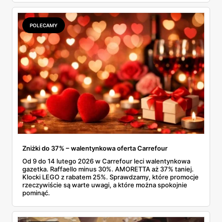
i szuka czegoś ciekawszego niż standardowa czekolada z
kiosku. No i trudno się dziwić.
POLECAMY
Zniżki do 37% – walentynkowa oferta Carrefour
Od 9 do 14 lutego 2026 w Carrefour leci walentynkowa
gazetka. Raffaello minus 30%. AMORETTA aż 37% taniej.
Klocki LEGO z rabatem 25%. Sprawdzamy, które promocje
rzeczywiście są warte uwagi, a które można spokojnie
pominąć.