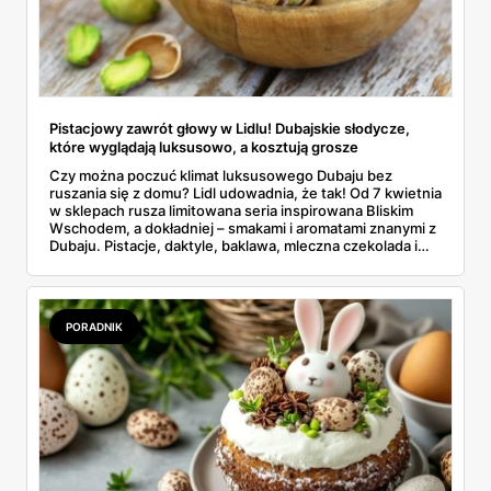
Pistacjowy zawrót głowy w Lidlu! Dubajskie słodycze,
które wyglądają luksusowo, a kosztują grosze
Czy można poczuć klimat luksusowego Dubaju bez
ruszania się z domu? Lidl udowadnia, że tak! Od 7 kwietnia
w sklepach rusza limitowana seria inspirowana Bliskim
Wschodem, a dokładniej – smakami i aromatami znanymi z
Dubaju. Pistacje, daktyle, baklawa, mleczna czekolada i
złote dodatki – to wszystko znajdziesz teraz w zupełnie
nowych słodyczach, które zachwycą nie tylko
podniebienie, ale i oczy. A najlepsze jest to, że są
dostępne w naprawdę przystępnych cenach.
PORADNIK