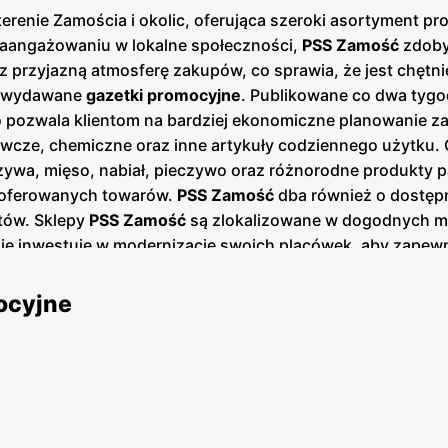
a terenie Zamościa i okolic, oferująca szeroki asortymen
 zaangażowaniu w lokalne społeczności,
PSS Zamość
zdobył
 przyjazną atmosferę zakupów, co sprawia, że jest chętn
e wydawane
gazetki promocyjne
. Publikowane co dwa tygo
o pozwala klientom na bardziej ekonomiczne planowanie zak
ywcze, chemiczne oraz inne artykuły codziennego użytku.
wa, mięso, nabiał, pieczywo oraz różnorodne produkty pa
 oferowanych towarów.
PSS Zamość
dba również o dostępn
tów. Sklepy
PSS Zamość
są zlokalizowane w dogodnych mi
rnie inwestuje w modernizację swoich placówek, aby zape
giczne, takie jak redukcja plastiku i promocja toreb wiel
ść
stawia na wysoką jakość obsługi klienta. Pracownicy s
ocyjne
emnym doświadczeniem. Sieć regularnie zbiera opinie klien