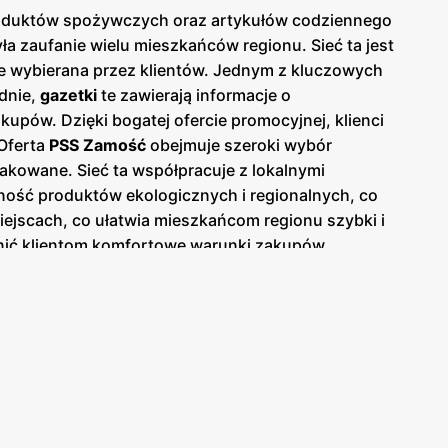
t produktów spożywczych oraz artykułów codziennego
a zaufanie wielu mieszkańców regionu. Sieć ta jest
ie wybierana przez klientów. Jednym z kluczowych
dnie,
gazetki
te zawierają informacje o
upów. Dzięki bogatej ofercie promocyjnej, klienci
 Oferta
PSS Zamość
obejmuje szeroki wybór
kowane. Sieć ta współpracuje z lokalnymi
ość produktów ekologicznych i regionalnych, co
ejscach, co ułatwia mieszkańcom regionu szybki i
wnić klientom komfortowe warunki zakupów.
okrotnego użytku, co przyczynia się do ochrony
ą dobrze przeszkoleni i zawsze gotowi do pomocy,
tów i wprowadza ulepszenia, aby sprostać ich