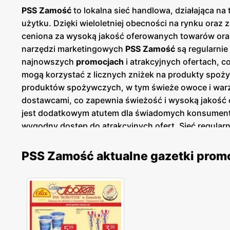
PSS Zamość
to lokalna sieć handlowa, działająca n
użytku. Dzięki wieloletniej obecności na rynku oraz
ceniona za wysoką jakość oferowanych towarów oraz
narzędzi marketingowych
PSS Zamość
są regularni
najnowszych
promocjach
i atrakcyjnych ofertach, c
mogą korzystać z licznych zniżek na produkty spoż
produktów spożywczych, w tym świeże owoce i warzy
dostawcami, co zapewnia świeżość i wysoką jakość
jest dodatkowym atutem dla świadomych konsumen
wygodny dostęp do atrakcyjnych ofert. Sieć regula
Dodatkowo,
PSS Zamość
prowadzi działania proekolo
środowiska. Warto również podkreślić, że
PSS Zamo
PSS Zamość aktualne gazetki prom
co sprawia, że zakupy w sklepach tej sieci są przyj
oczekiwaniom.