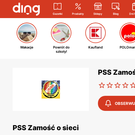
Gazetki
Produkty
Sklepy
Blog
Dni 
Wakacje
Powrót do
Kaufland
POLOmar
szkoły!
PSS Zamoś
OBSERWU
PSS Zamość o sieci