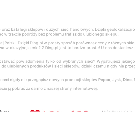
e
oraz
katalogi
sklepów i dużych sieci handlowych. Dzięki geolokalizacji
c w trakcie podróży bez problemu trafisz do ulubionego sklepu.
łej Polski. Dzięki Ding.pl w prosty sposób porównasz ceny z różnych skl
wa
w okazyjnej cenie? Z Ding.pl jest to bardzo proste! U nas dostanies
stawać powiadomienia tylko od wybranych sieci? Wypatrujesz jakieg
a do
ulubionych produktów
i sieci sklepów, dzięki czemu nigdy nie prz
Z nami nigdy nie przegapisz nowych promocji sklepów
Pepco
, Jysk,
Dino
,
ecie ją pobrać za darmo z naszej strony internetowej.