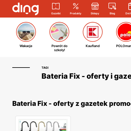
Gazetki
Produkty
Sklepy
Blog
Dni 
Wakacje
Powrót do
Kaufland
POLOmar
szkoły!
TAGI
Bateria Fix - oferty i ga
Bateria Fix - oferty z gazetek prom