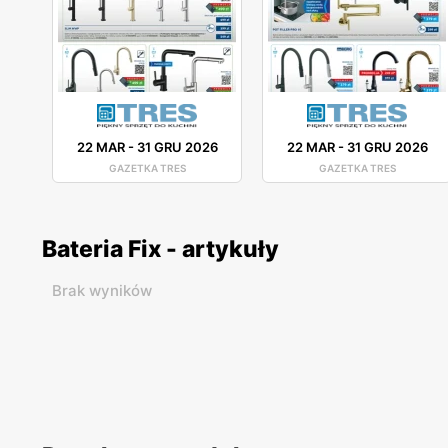
22 MAR
-
31 GRU 2026
22 MAR
-
31 GRU 2026
GAZETKA TRES
GAZETKA TRES
Bateria Fix - artykuły
Brak wyników