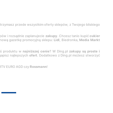
 otrzymasz przede wszystkim oferty sklepów, z Twojego bliskiego
epów i rozsądnie zaplanujecie
zakupy
. Chcesz tanio kupić
cukier
z nową gazetkę promocyjną sklepu:
Lidl
, Biedronka,
Media Markt
oś produktu w
najniższej cenie
? W Ding.pl
zakupy są proste i
egapisz najlepszych
ofert
. Dodatkowo z Ding.pl możesz stworzyć
 RTV EURO AGD czy
Rossmann
!