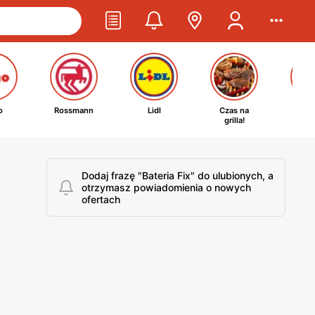
o
Rossmann
Lidl
Czas na
Ta
grilla!
kosm
Dodaj frazę "Bateria Fix" do ulubionych, a
otrzymasz powiadomienia o nowych
ofertach