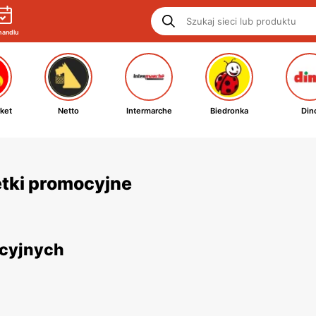
handlu
ket
Netto
Intermarche
Biedronka
Din
zetki promocyjne
ocyjnych