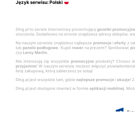
Język serwisu: Polski
Ding.pl to serwis internetowy prezentujący
gazetki promocyjn
otoczenia. Dodatkowo na stronie znajdziesz adresy sklepów, wię
Na naszym serwisie znajdziesz najlepsze
promocje
i
oferty
z ca
lub
panele podłogowe
. Kupić
rower
na prezent? Spróbować
pi
czy
Leroy Merlin
.
Nie interesują cię wszystkie
promocyjne
produkty? Chcesz do
przyjemne
! W naszym serwisie możesz włączyć powiadomieni
listę zakupową, którą zabierzesz ze sobą!
Ding.pl jest wszędzie tam, gdzie
najlepsze promocje
i
okazje
! 
Ding.pl jest dostępne również w formie
aplikacji mobilnej
. Moż