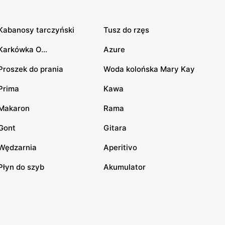
Kabanosy tarczyński
Tusz do rzęs
Karkówka O...
Azure
Proszek do prania
Woda kolońska Mary Kay
Prima
Kawa
Makaron
Rama
Gont
Gitara
Wędzarnia
Aperitivo
Płyn do szyb
Akumulator