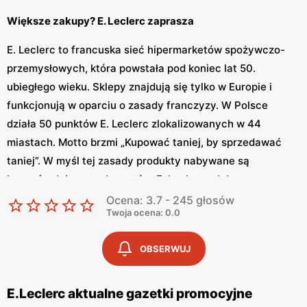
Większe zakupy? E. Leclerc zaprasza
E. Leclerc to francuska sieć hipermarketów spożywczo-
przemysłowych, która powstała pod koniec lat 50.
ubiegłego wieku. Sklepy znajdują się tylko w Europie i
funkcjonują w oparciu o zasady franczyzy. W Polsce
działa 50 punktów E. Leclerc zlokalizowanych w 44
miastach. Motto brzmi „Kupować taniej, by sprzedawać
taniej”. W myśl tej zasady produkty nabywane są
bezpośrednio u producentów. E. Leclerc od dawna
angażuje się w działalność kulturalną i społeczną, o czym
Ocena: 3.7 - 245 głosów
Twoja ocena: 0.0
świadczy organizacja imprez kulturalnych i sponsoring
drużyn sportowych. Firma ma też własną stronę
OBSERWUJ
internetową. Asortyment na niej jest podzielony na kilka
kategorii np. wina, dla niemowląt, uroda, sport, dom,
podróż. Oprócz głównej witryny sklep posiada osobne
E.Leclerc aktualne gazetki promocyjne