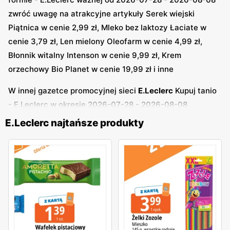
gazetkach promocyjnych E. Leclerc
są opatrzone
zwróć uwagę na atrakcyjne artykuły Serek wiejski
krótkimi opisami. W oczy rzucają się też napisy „Zakupy z
Piątnica w cenie 2,99 zł, Mleko bez laktozy Łaciate w
Powerem” i „Wow, ale cena”. Niekiedy można znaleźć w
cenie 3,79 zł, Len mielony Oleofarm w cenie 4,99 zł,
nich również konkursy, w ramach których do wygrania są
Błonnik witalny Intenson w cenie 9,99 zł, Krem
np. samochody i bony zakupowe.
orzechowy Bio Planet w cenie 19,99 zł i inne
W innej gazetce promocyjnej sieci
E.Leclerc
Kupuj tanio
- E.Leclerc w okresie 2026-07-28 - 2026-08-08
znajdziesz taniej takie produkty, jak: Wafelek Amoretta w
E.Leclerc najtańsze produkty
cenie 1,39 zł, Jogurt Piątnica w cenie 2,89 zł, Serek
kremowy Hochland w cenie 2,99 zł, Żelki Zozole w cenie
3,99 zł, Danie błyskawiczne Knorr w cenie 4,79 zł, Wrap
Perla w cenie 7,99 zł, Śmietanka SM Gostyń w cenie 7,99
zł, Śmietanka SM Gostyń w cenie 16,99 zł, Łosoś
wędzony Koral w cenie 22,99 zł i inne
W kolejnej ofercie
E.Leclerc
Zadbaj o siebie i dom -