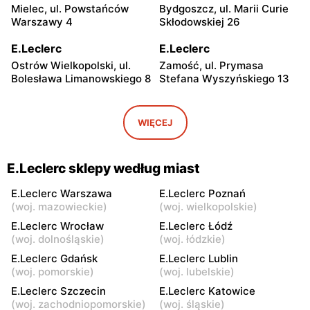
Mielec, ul. Powstańców
Bydgoszcz, ul. Marii Curie
Warszawy 4
Skłodowskiej 26
E.Leclerc
E.Leclerc
Ostrów Wielkopolski, ul.
Zamość, ul. Prymasa
Bolesława Limanowskiego 8
Stefana Wyszyńskiego 13
E.Leclerc
E.Leclerc
Elbląg, ul. Stefana
Malbork, ul. Gen.
WIĘCEJ
Żeromskiego 2
Władysława Sikorskiego 2
E.Leclerc
E.Leclerc
E.Leclerc sklepy według miast
Sosnowiec, ul. Braci
Rzeszów al. Tadeusza
Mieroszewskich 2a
Rejtana 69
E.Leclerc Warszawa
E.Leclerc Poznań
(
woj. mazowieckie
)
(
woj. wielkopolskie
)
E.Leclerc
E.Leclerc
E.Leclerc Wrocław
E.Leclerc Łódź
Chorzów, ul. Żołnierzy
Katowice, ul. Gen.
(
woj. dolnośląskie
)
(
woj. łódzkie
)
Września 22
Zygmunta Waltera Jankego
E.Leclerc Gdańsk
E.Leclerc Lublin
15 d
(
woj. pomorskie
)
(
woj. lubelskie
)
E.Leclerc
E.Leclerc
E.Leclerc Szczecin
E.Leclerc Katowice
(
woj. zachodniopomorskie
)
(
woj. śląskie
)
Gliwice, ul. Tarnogórska 19
Gliwice, ul. Rybnicka 148