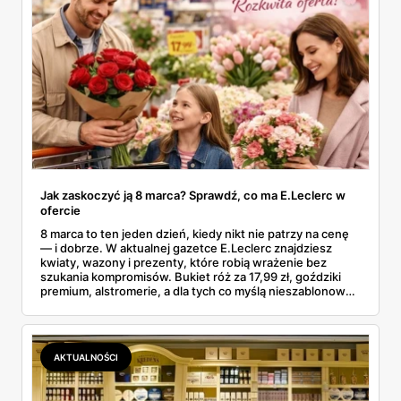
Jak zaskoczyć ją 8 marca? Sprawdź, co ma E.Leclerc w
ofercie
8 marca to ten jeden dzień, kiedy nikt nie patrzy na cenę
— i dobrze. W aktualnej gazetce E.Leclerc znajdziesz
kwiaty, wazony i prezenty, które robią wrażenie bez
szukania kompromisów. Bukiet róż za 17,99 zł, goździki
premium, alstromerie, a dla tych co myślą nieszablonowo
— zestawy LEGO Botanicals, które nie zwiędną po
tygodniu. Oferta ważna od 2 do 9 marca 2026, kwiaty
cięte wchodzą do sklepów od 5 marca.
AKTUALNOŚCI