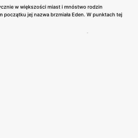
tycznie w większości miast i mnóstwo rodzin
ym początku jej nazwa brzmiała Eden. W punktach tej
 mają atrakcyjne ceny. Aby korzystać z niskich cen
ulubionych i mieć na bieżąco wszystkie promocje,
 Dzięki temu można codziennie serwować rodzinie
bsługa jest zatem gotowa na to aby doradzać
bie również to, że Market Stokrotka ma bardzo
tam zatem znaleźć coś na każdą kieszeń, bez
omocjami. Są one bardzo atrakcyjne pod względem
żywność, warzywa i owoce sezonowe oraz wiele
am szybko znaleźć wybrane przez siebie oferty.