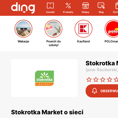
Gazetki
Produkty
Sklepy
Blog
Dni 
Wakacje
Powrót do
Kaufland
POLOmar
szkoły!
Stokrotka
(
pow. Raciborski
OBSERWU
Stokrotka Market o sieci