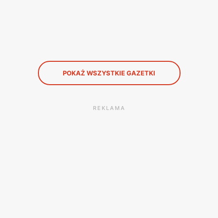
e zaufanie przez konsumentów i ma licznych klientów w k
POKAŻ WSZYSTKIE GAZETKI
REKLAMA