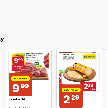
ty
44% TANIEJ!
9
99
36% TANIEJ!
2
29
Szynka Hit