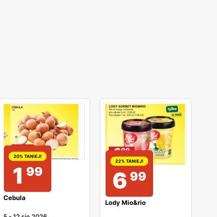
20% TANIEJ!
22% TANIEJ!
1
99
6
99
Cebula
Lody Mio&rio
5
-
12 sie 2026