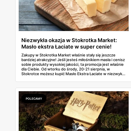
Niezwykła okazja w Stokrotka Market:
Masło ekstra Łaciate w super cenie!
Zakupy w Stokrotka Market właśnie stały się jeszcze
bardziej atrakcyjne! Jeśli jesteś miłośnikiem masła i cenisz
sobie produkty wysokiej jakości, ta promocja jest właśnie
dla Ciebie. Od wtorku do środy, 20-21 sierpnia, w
Stokrotce możesz kupić Masło Ekstra Łaciate w niezwykle
korzystnej cenie – zarówno z aplikacją, jak i bez niej.
POLECAMY