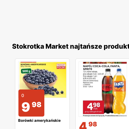
Stokrotka Market najtańsze produk
0
9
98
Borówki amerykańskie
4
98