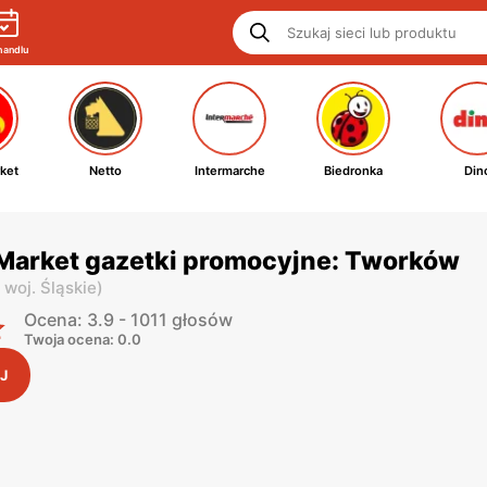
handlu
ket
Netto
Intermarche
Biedronka
Din
 Market gazetki promocyjne: Tworków
,
woj. Śląskie
)
Ocena: 3.9 - 1011 głosów
Twoja ocena: 0.0
J