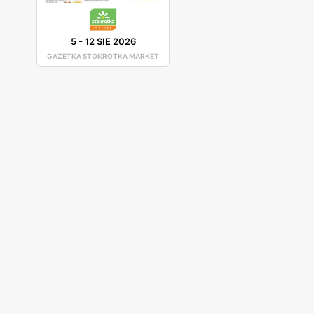
Oczywiście nie bez powodu sklep ten zyskał tak duż
5
-
12 SIE 2026
GAZETKA STOKROTKA MARKET