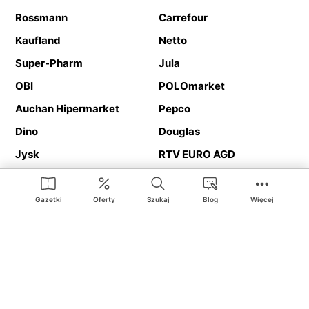
Rossmann
Carrefour
Kaufland
Netto
Super-Pharm
Jula
OBI
POLOmarket
Auchan Hipermarket
Pepco
Dino
Douglas
Jysk
RTV EURO AGD
Action
Media Expert
Deichmann
Media Markt
Gazetki
Oferty
Szukaj
Blog
Więcej
Ding.pl to serwis internetowy prezentujący
gazetki promocyjne
oraz
katalogi
sklepów i dużych sieci handlowych. Dzięki
geolokalizacji otrzymasz przede wszystkim oferty sklepów, z
Twojego bliskiego otoczenia. Dodatkowo na stronie znajdziesz
adresy sklepów, więc w trakcie podróży bez problemu trafisz do
ulubionego sklepu.