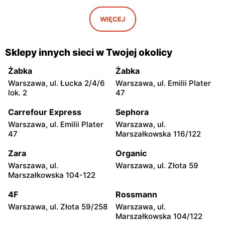
Stokrotka Market
Stokrotka Market
Grabów nad Pilicą, ul.
Mogielnica, ul. Mostowa
WIĘCEJ
Przemysłowa 3
19A
Stokrotka Market
Stokrotka Market
Sklepy innych sieci w Twojej okolicy
Ostrówek, ul. Św. Jana
Skierniewice, ul. Mjr.
Pawła II 6 B
Henryka Sucharskiego 12
Żabka
Żabka
Warszawa, ul. Łucka 2/4/6
Warszawa, ul. Emilii Plater
Stokrotka Market
Stokrotka Market
lok. 2
47
Skierniewice, ul. Zadębie 13
Karniewo, ul. Parkowa 3A
Carrefour Express
Sephora
Stokrotka Market
Stokrotka Market
Warszawa, ul. Emilii Plater
Warszawa, ul.
Stoczek, ul. Węgrowska 6
Bratkowice, ul. Bratkowice
47
Marszałkowska 116/122
821D
Zara
Organic
Stokrotka Market
Stokrotka Market
Warszawa, ul.
Warszawa, ul. Złota 59
Jedlińsk, ul. Warecka 15
Jedlińsk, ul. Ogrodowa 9
Marszałkowska 104-122
Stokrotka Market
Stokrotka Market
4F
Rossmann
Aleksandrówka, ul. Główna
Kozienice, ul. Lubelska 76A
Warszawa, ul. Złota 59/258
Warszawa, ul.
23
Marszałkowska 104/122