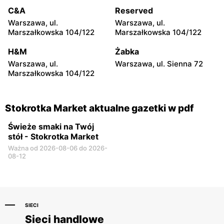
Stokrotka Market
Stokrotka Market
C&A
Reserved
Jastrzębia, ul. Jastrzębia
Wąsewo, ul. pl. im. Ks.
Warszawa, ul.
Warszawa, ul.
108
Mieczysława
Marszałkowska 104/122
Marszałkowska 104/122
Kłobukowskiego 6
H&M
Żabka
Stokrotka Market
Stokrotka Market
Warszawa, ul.
Warszawa, ul. Sienna 72
Krasnosielc, ul. Rynek 16 A
Stężyca, ul. Dęblińska 147B
Marszałkowska 104/122
Stokrotka Market aktualne gazetki w pdf
Świeże smaki na Twój
stół - Stokrotka Market
Ważna od 2026-08-06 do 2026-
08-12
SIECI
Sieci handlowe