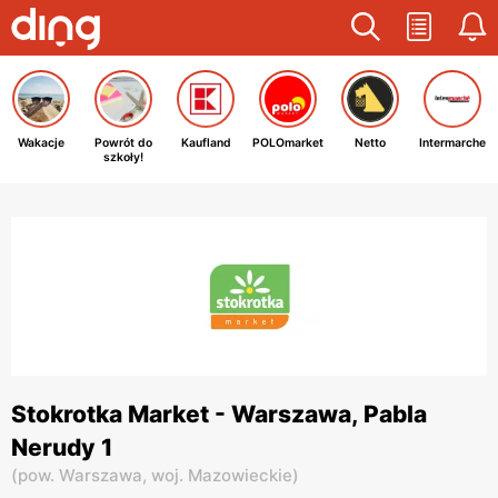
Wakacje
Powrót do
Kaufland
POLOmarket
Netto
Intermarche
szkoły!
Stokrotka Market - Warszawa, Pabla
Nerudy 1
(
pow. Warszawa,
woj. Mazowieckie
)