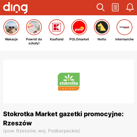
Wakacje
Powrót do
Kaufland
POLOmarket
Netto
Intermarche
szkoły!
Stokrotka Market gazetki promocyjne:
Rzeszów
(
pow. Rzeszów,
woj. Podkarpackie
)