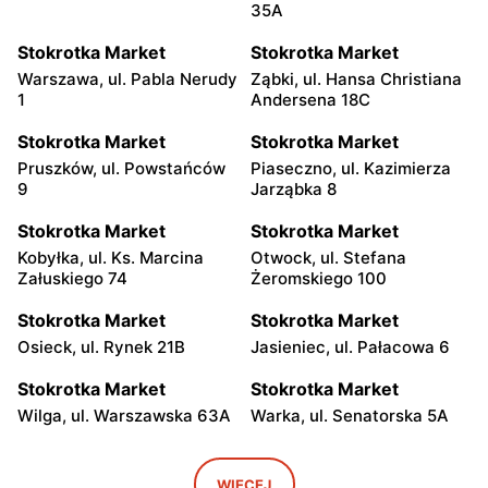
35A
Stokrotka Market
Stokrotka Market
Warszawa, ul. Pabla Nerudy
Ząbki, ul. Hansa Christiana
1
Andersena 18C
Stokrotka Market
Stokrotka Market
Pruszków, ul. Powstańców
Piaseczno, ul. Kazimierza
9
Jarząbka 8
Stokrotka Market
Stokrotka Market
Kobyłka, ul. Ks. Marcina
Otwock, ul. Stefana
Załuskiego 74
Żeromskiego 100
Stokrotka Market
Stokrotka Market
Osieck, ul. Rynek 21B
Jasieniec, ul. Pałacowa 6
Stokrotka Market
Stokrotka Market
Wilga, ul. Warszawska 63A
Warka, ul. Senatorska 5A
Stokrotka Market
Stokrotka Market
Błędów, ul. Sadurkowska 12
Grabów nad Pilicą, ul.
WIĘCEJ