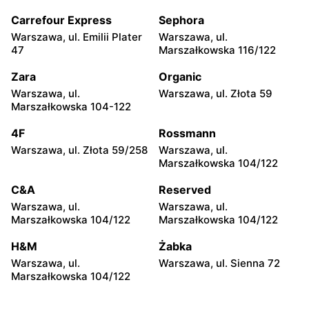
Skierniewice, ul. Zadębie 13
Karniewo, ul. Parkowa 3A
Carrefour Express
Sephora
Stokrotka Market
Stokrotka Market
Warszawa, ul. Emilii Plater
Warszawa, ul.
Stoczek, ul. Węgrowska 6
Bratkowice, ul. Bratkowice
47
Marszałkowska 116/122
821D
Zara
Organic
Stokrotka Market
Stokrotka Market
Warszawa, ul.
Warszawa, ul. Złota 59
Jedlińsk, ul. Warecka 15
Jedlińsk, ul. Ogrodowa 9
Marszałkowska 104-122
Stokrotka Market
Stokrotka Market
4F
Rossmann
Aleksandrówka, ul. Główna
Kozienice, ul. Lubelska 76A
Warszawa, ul. Złota 59/258
Warszawa, ul.
23
Marszałkowska 104/122
Stokrotka Market
Stokrotka Market
C&A
Reserved
Jastrzębia, ul. Jastrzębia
Wąsewo, ul. pl. im. Ks.
Warszawa, ul.
Warszawa, ul.
108
Mieczysława
Marszałkowska 104/122
Marszałkowska 104/122
Kłobukowskiego 6
H&M
Żabka
Stokrotka Market
Stokrotka Market
Warszawa, ul.
Warszawa, ul. Sienna 72
Krasnosielc, ul. Rynek 16 A
Stężyca, ul. Dęblińska 147B
Marszałkowska 104/122