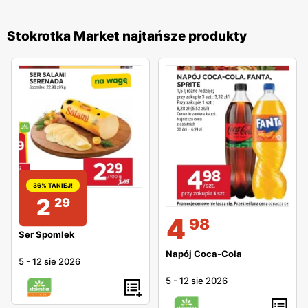
Stokrotka Market najtańsze produkty
36% TANIEJ!
2
29
4
98
Ser Spomlek
Napój Coca-Cola
5
-
12 sie 2026
5
-
12 sie 2026