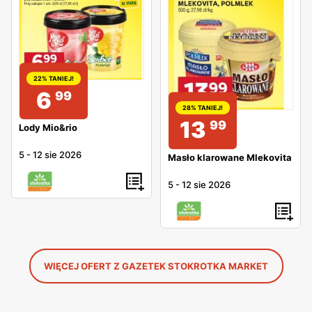
22% TANIEJ!
6
99
28% TANIEJ!
13
99
Lody Mio&rio
5
-
12 sie 2026
Masło klarowane Mlekovita
5
-
12 sie 2026
WIĘCEJ OFERT Z GAZETEK STOKROTKA MARKET