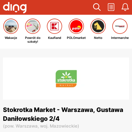
Wakacje
Powrót do
Kaufland
POLOmarket
Netto
Intermarche
szkoły!
Stokrotka Market - Warszawa, Gustawa
Daniłowskiego 2/4
(
pow. Warszawa,
woj. Mazowieckie
)