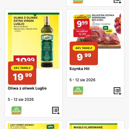
44% TANIEJ!
9
99
Szynka Hit
28% TANIEJ!
19
99
5
-
12 sie 2026
Oliwa z oliwek Luglio
5
-
12 sie 2026