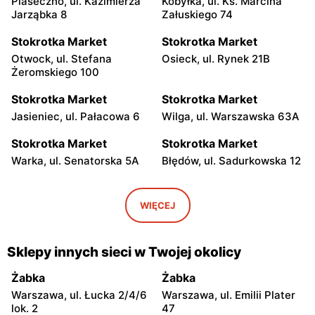
Piaseczno, ul. Kazimierza
Kobyłka, ul. Ks. Marcina
Jarząbka 8
Załuskiego 74
Stokrotka Market
Stokrotka Market
Otwock, ul. Stefana
Osieck, ul. Rynek 21B
Żeromskiego 100
Stokrotka Market
Stokrotka Market
Jasieniec, ul. Pałacowa 6
Wilga, ul. Warszawska 63A
Stokrotka Market
Stokrotka Market
Warka, ul. Senatorska 5A
Błędów, ul. Sadurkowska 12
Stokrotka Market
Stokrotka Market
Grabów nad Pilicą, ul.
Mogielnica, ul. Mostowa
WIĘCEJ
Przemysłowa 3
19A
Stokrotka Market
Stokrotka Market
Sklepy innych sieci w Twojej okolicy
Ostrówek, ul. Św. Jana
Skierniewice, ul. Mjr.
Pawła II 6 B
Henryka Sucharskiego 12
Żabka
Żabka
Warszawa, ul. Łucka 2/4/6
Warszawa, ul. Emilii Plater
Stokrotka Market
Stokrotka Market
lok. 2
47