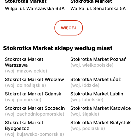
Stokrotka Market
Stokrotka Market
Wilga, ul. Warszawska 63A
Warka, ul. Senatorska 5A
Stokrotka Market
Stokrotka Market
Błędów, ul. Sadurkowska 12
Grabów nad Pilicą, ul.
WIĘCEJ
Przemysłowa 3
Stokrotka Market
Stokrotka Market
Stokrotka Market sklepy według miast
Mogielnica, ul. Mostowa
Ostrówek, ul. Św. Jana
19A
Pawła II 6 B
Stokrotka Market
Stokrotka Market Poznań
Warszawa
(
woj. wielkopolskie
)
Stokrotka Market
Stokrotka Market
(
woj. mazowieckie
)
Skierniewice, ul. Mjr.
Skierniewice, ul. Zadębie 13
Stokrotka Market Wrocław
Stokrotka Market Łódź
Henryka Sucharskiego 12
(
woj. dolnośląskie
)
(
woj. łódzkie
)
Stokrotka Market Gdańsk
Stokrotka Market Lublin
Stokrotka Market
Stokrotka Market
(
woj. pomorskie
)
(
woj. lubelskie
)
Karniewo, ul. Parkowa 3A
Stoczek, ul. Węgrowska 6
Stokrotka Market Szczecin
Stokrotka Market Katowice
(
woj. zachodniopomorskie
)
(
woj. śląskie
)
Stokrotka Market
Stokrotka Market
Bratkowice, ul. Bratkowice
Jedlińsk, ul. Warecka 15
Stokrotka Market
Stokrotka Market Białystok
821D
Bydgoszcz
(
woj. podlaskie
)
(
woj. kujawsko-pomorskie
)