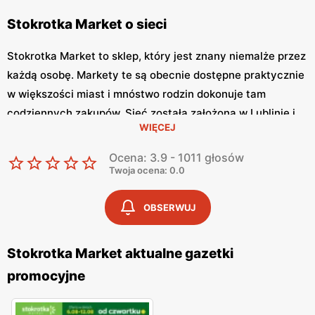
Stokrotka Market o sieci
Stokrotka Market to sklep, który jest znany niemalże przez
każdą osobę. Markety te są obecnie dostępne praktycznie
w większości miast i mnóstwo rodzin dokonuje tam
codziennych zakupów. Sieć została założona w Lublinie i
WIĘCEJ
opiera się na polskim kapitale. Na samym początku jej
nazwa brzmiała Eden. W punktach tej sieci można znaleźć
Ocena: 3.9 - 1011 głosów
mnóstwo artykułów spożywczych, a także gospodarstwa
Twoja ocena: 0.0
domowego.
OBSERWUJ
Pod logiem Stokrotka Market, można znaleźć produkty
wysokiej jakości, które są specjalnie wyselekcjonowane i
Stokrotka Market aktualne gazetki
mają atrakcyjne ceny. Aby korzystać z niskich cen jakie są
promocyjne
tam oferowane, warto posiadać aplikację Ding, na swoim
smartfonie. Można dodać tam sieć do swoich ulubionych i
mieć na bieżąco wszystkie promocje, jakie są oferowane w