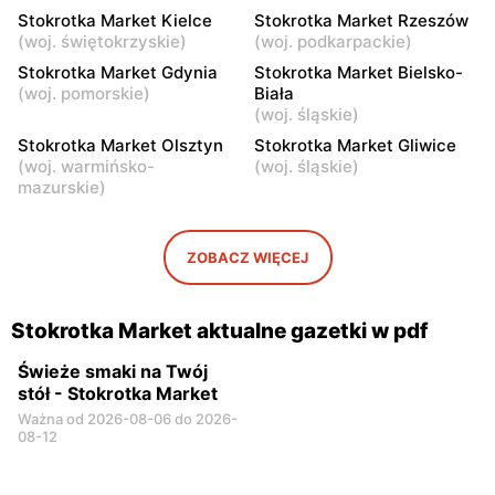
Stokrotka Market
Stokrotka Market
Stokrotka Market Kielce
Stokrotka Market Rzeszów
Jedlińsk, ul. Ogrodowa 9
Aleksandrówka, ul. Główna
(
woj. świętokrzyskie
)
(
woj. podkarpackie
)
23
Stokrotka Market Gdynia
Stokrotka Market Bielsko-
(
woj. pomorskie
)
Biała
Stokrotka Market
Stokrotka Market
(
woj. śląskie
)
Kozienice, ul. Lubelska 76A
Jastrzębia, ul. Jastrzębia
Stokrotka Market Olsztyn
Stokrotka Market Gliwice
108
(
woj. warmińsko-
(
woj. śląskie
)
mazurskie
)
Stokrotka Market
Stokrotka Market
Wąsewo, ul. pl. im. Ks.
Krasnosielc, ul. Rynek 16 A
Mieczysława
ZOBACZ WIĘCEJ
Kłobukowskiego 6
Stokrotka Market aktualne gazetki w pdf
Świeże smaki na Twój
stół - Stokrotka Market
Ważna od 2026-08-06 do 2026-
08-12