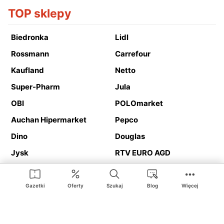
TOP sklepy
Biedronka
Lidl
Rossmann
Carrefour
Kaufland
Netto
Super-Pharm
Jula
OBI
POLOmarket
Auchan Hipermarket
Pepco
Dino
Douglas
Jysk
RTV EURO AGD
Action
Media Expert
Deichmann
Media Markt
Gazetki
Oferty
Szukaj
Blog
Więcej
Ding.pl to serwis internetowy prezentujący
gazetki promocyjne
oraz
katalogi
sklepów i dużych sieci handlowych. Dzięki