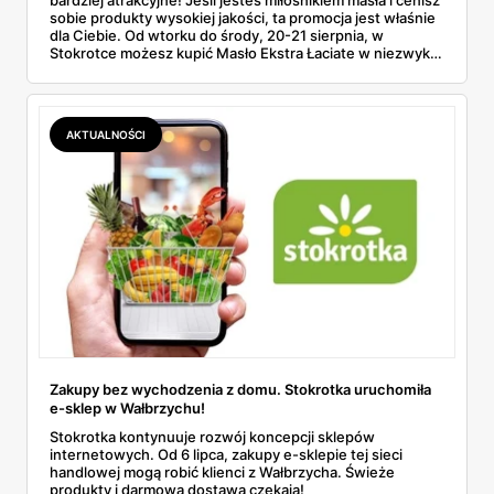
bardziej atrakcyjne! Jeśli jesteś miłośnikiem masła i cenisz
sobie produkty wysokiej jakości, ta promocja jest właśnie
dla Ciebie. Od wtorku do środy, 20-21 sierpnia, w
Stokrotce możesz kupić Masło Ekstra Łaciate w niezwykle
korzystnej cenie – zarówno z aplikacją, jak i bez niej.
AKTUALNOŚCI
Zakupy bez wychodzenia z domu. Stokrotka uruchomiła
e-sklep w Wałbrzychu!
Stokrotka kontynuuje rozwój koncepcji sklepów
internetowych. Od 6 lipca, zakupy e-sklepie tej sieci
handlowej mogą robić klienci z Wałbrzycha. Świeże
produkty i darmowa dostawa czekają!