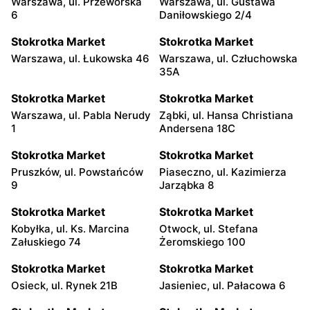
Warszawa, ul. Przeworska
Warszawa, ul. Gustawa
6
Daniłowskiego 2/4
Stokrotka Market
Stokrotka Market
Warszawa, ul. Łukowska 46
Warszawa, ul. Człuchowska
35A
Stokrotka Market
Stokrotka Market
Warszawa, ul. Pabla Nerudy
Ząbki, ul. Hansa Christiana
1
Andersena 18C
Stokrotka Market
Stokrotka Market
Pruszków, ul. Powstańców
Piaseczno, ul. Kazimierza
9
Jarząbka 8
Stokrotka Market
Stokrotka Market
Kobyłka, ul. Ks. Marcina
Otwock, ul. Stefana
Załuskiego 74
Żeromskiego 100
Stokrotka Market
Stokrotka Market
Osieck, ul. Rynek 21B
Jasieniec, ul. Pałacowa 6