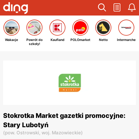
Wakacje
Powrót do
Kaufland
POLOmarket
Netto
Intermarche
szkoły!
Stokrotka Market gazetki promocyjne:
Stary Lubotyń
(
pow. Ostrowski,
woj. Mazowieckie
)