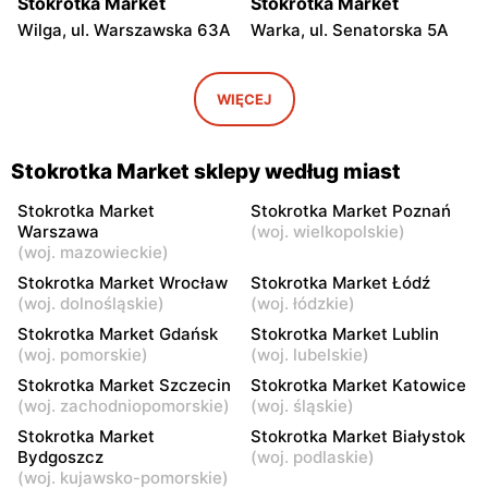
Stokrotka Market
Stokrotka Market
Wilga, ul. Warszawska 63A
Warka, ul. Senatorska 5A
Stokrotka Market
Stokrotka Market
Błędów, ul. Sadurkowska 12
Grabów nad Pilicą, ul.
WIĘCEJ
Przemysłowa 3
Stokrotka Market
Stokrotka Market
Stokrotka Market sklepy według miast
Mogielnica, ul. Mostowa
Ostrówek, ul. Św. Jana
19A
Pawła II 6 B
Stokrotka Market
Stokrotka Market Poznań
Warszawa
(
woj. wielkopolskie
)
Stokrotka Market
Stokrotka Market
(
woj. mazowieckie
)
Skierniewice, ul. Mjr.
Skierniewice, ul. Zadębie 13
Stokrotka Market Wrocław
Stokrotka Market Łódź
Henryka Sucharskiego 12
(
woj. dolnośląskie
)
(
woj. łódzkie
)
Stokrotka Market Gdańsk
Stokrotka Market Lublin
Stokrotka Market
Stokrotka Market
(
woj. pomorskie
)
(
woj. lubelskie
)
Karniewo, ul. Parkowa 3A
Stoczek, ul. Węgrowska 6
Stokrotka Market Szczecin
Stokrotka Market Katowice
(
woj. zachodniopomorskie
)
(
woj. śląskie
)
Stokrotka Market
Stokrotka Market
Bratkowice, ul. Bratkowice
Jedlińsk, ul. Warecka 15
Stokrotka Market
Stokrotka Market Białystok
821D
Bydgoszcz
(
woj. podlaskie
)
(
woj. kujawsko-pomorskie
)