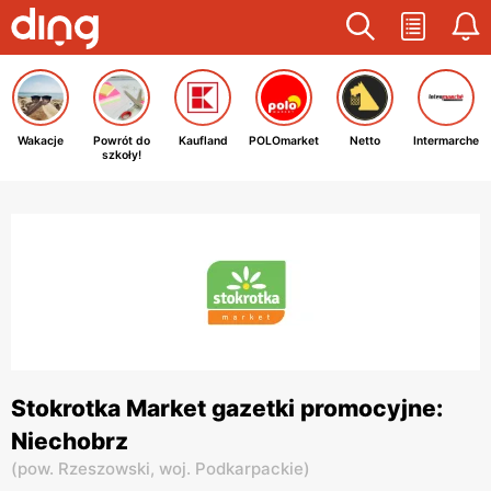
Wakacje
Powrót do
Kaufland
POLOmarket
Netto
Intermarche
szkoły!
Stokrotka Market gazetki promocyjne:
Niechobrz
(
pow. Rzeszowski,
woj. Podkarpackie
)