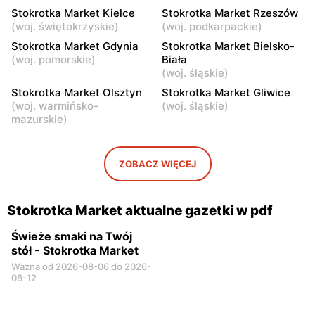
Stokrotka Market
Stokrotka Market
Stokrotka Market Kielce
Stokrotka Market Rzeszów
Jedlińsk, ul. Ogrodowa 9
Aleksandrówka, ul. Główna
(
woj. świętokrzyskie
)
(
woj. podkarpackie
)
23
Stokrotka Market Gdynia
Stokrotka Market Bielsko-
(
woj. pomorskie
)
Biała
Stokrotka Market
Stokrotka Market
(
woj. śląskie
)
Kozienice, ul. Lubelska 76A
Jastrzębia, ul. Jastrzębia
Stokrotka Market Olsztyn
Stokrotka Market Gliwice
108
(
woj. warmińsko-
(
woj. śląskie
)
mazurskie
)
Stokrotka Market
Stokrotka Market
Wąsewo, ul. pl. im. Ks.
Krasnosielc, ul. Rynek 16 A
Mieczysława
ZOBACZ WIĘCEJ
Kłobukowskiego 6
Stokrotka Market aktualne gazetki w pdf
Świeże smaki na Twój
stół - Stokrotka Market
Ważna od 2026-08-06 do 2026-
08-12