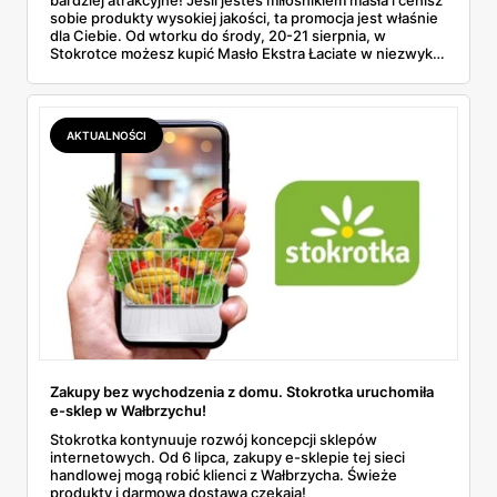
bardziej atrakcyjne! Jeśli jesteś miłośnikiem masła i cenisz
sobie produkty wysokiej jakości, ta promocja jest właśnie
dla Ciebie. Od wtorku do środy, 20-21 sierpnia, w
Stokrotce możesz kupić Masło Ekstra Łaciate w niezwykle
korzystnej cenie – zarówno z aplikacją, jak i bez niej.
AKTUALNOŚCI
Zakupy bez wychodzenia z domu. Stokrotka uruchomiła
e-sklep w Wałbrzychu!
Stokrotka kontynuuje rozwój koncepcji sklepów
internetowych. Od 6 lipca, zakupy e-sklepie tej sieci
handlowej mogą robić klienci z Wałbrzycha. Świeże
produkty i darmowa dostawa czekają!