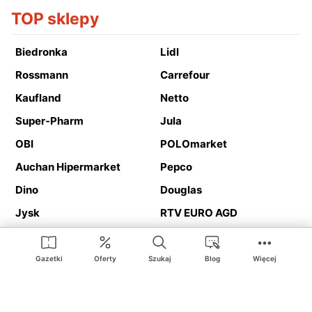
TOP sklepy
Biedronka
Lidl
Rossmann
Carrefour
Kaufland
Netto
Super-Pharm
Jula
OBI
POLOmarket
Auchan Hipermarket
Pepco
Dino
Douglas
Jysk
RTV EURO AGD
Action
Media Expert
Deichmann
Media Markt
Gazetki
Oferty
Szukaj
Blog
Więcej
Ding.pl to serwis internetowy prezentujący
gazetki promocyjne
oraz
katalogi
sklepów i dużych sieci handlowych. Dzięki