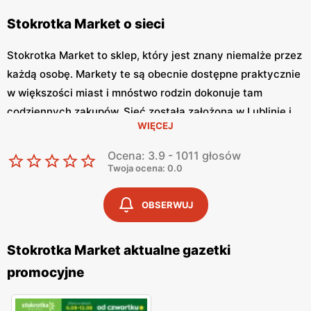
Stokrotka Market o sieci
Stokrotka Market to sklep, który jest znany niemalże przez
każdą osobę. Markety te są obecnie dostępne praktycznie
w większości miast i mnóstwo rodzin dokonuje tam
codziennych zakupów. Sieć została założona w Lublinie i
WIĘCEJ
opiera się na polskim kapitale. Na samym początku jej
nazwa brzmiała Eden. W punktach tej sieci można znaleźć
Ocena: 3.9 - 1011 głosów
mnóstwo artykułów spożywczych, a także gospodarstwa
Twoja ocena: 0.0
domowego.
OBSERWUJ
Pod logiem Stokrotka Market, można znaleźć produkty
wysokiej jakości, które są specjalnie wyselekcjonowane i
Stokrotka Market aktualne gazetki
mają atrakcyjne ceny. Aby korzystać z niskich cen jakie są
promocyjne
tam oferowane, warto posiadać aplikację Ding, na swoim
smartfonie. Można dodać tam sieć do swoich ulubionych i
mieć na bieżąco wszystkie promocje, jakie są oferowane w