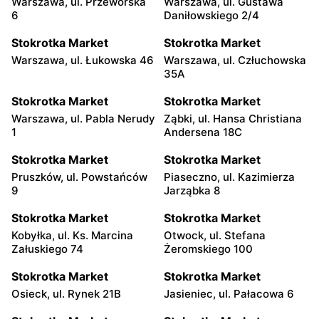
Warszawa, ul. Przeworska
Warszawa, ul. Gustawa
6
Daniłowskiego 2/4
Stokrotka Market
Stokrotka Market
Warszawa, ul. Łukowska 46
Warszawa, ul. Człuchowska
35A
Stokrotka Market
Stokrotka Market
Warszawa, ul. Pabla Nerudy
Ząbki, ul. Hansa Christiana
1
Andersena 18C
Stokrotka Market
Stokrotka Market
Pruszków, ul. Powstańców
Piaseczno, ul. Kazimierza
9
Jarząbka 8
Stokrotka Market
Stokrotka Market
Kobyłka, ul. Ks. Marcina
Otwock, ul. Stefana
Załuskiego 74
Żeromskiego 100
Stokrotka Market
Stokrotka Market
Osieck, ul. Rynek 21B
Jasieniec, ul. Pałacowa 6