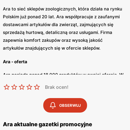
Ara to sieć sklepów zoologicznych, która działa na rynku
Polskim już ponad 20 lat. Ara współpracuje z zaufanymi
dostawcami artykułów dla zwierząt, zajmujących się
sprzedażą hurtową, detaliczną oraz usługami. Firma
zapewnia komfort zakupów oraz wysoką jakość
artykułów znajdujących się w ofercie sklepów.
Ara - oferta
Ara posiada ponad 18 000 produktów w swojej ofercie. W
sklepie znajdują się artykuły dla psów, kotów, gryzoni,
Brak ocen!
gadów, płazów oraz akwariów. Firma na bieżąco
aktualizuje ofertę, aby zapewnić swoim klientom
OBSERWUJ
najlepsze produkty według najwyższych standardów
jakości oraz obowiązujących się trendów. Ara umożliwia
zakup przez internet oraz konsultacje na temat
Ara aktualne gazetki promocyjne
produktów.