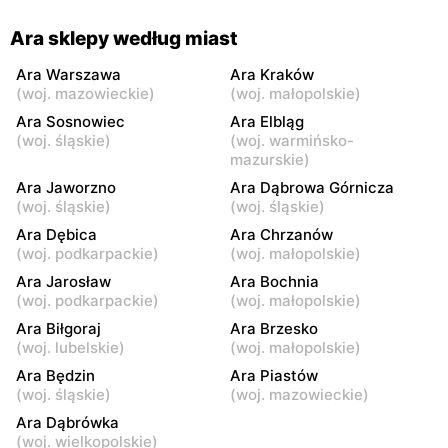
Ara sklepy według miast
Ara Warszawa
Ara Kraków
(
woj. mazowieckie
)
(
woj. małopolskie
)
Ara Sosnowiec
Ara Elbląg
(
woj. śląskie
)
(
woj. warmińsko-
mazurskie
)
Ara Jaworzno
Ara Dąbrowa Górnicza
(
woj. śląskie
)
(
woj. śląskie
)
Ara Dębica
Ara Chrzanów
(
woj. podkarpackie
)
(
woj. małopolskie
)
Ara Jarosław
Ara Bochnia
(
woj. podkarpackie
)
(
woj. małopolskie
)
Ara Biłgoraj
Ara Brzesko
(
woj. lubelskie
)
(
woj. małopolskie
)
Ara Będzin
Ara Piastów
(
woj. śląskie
)
(
woj. mazowieckie
)
Ara Dąbrówka
(
woj. wielkopolskie
)