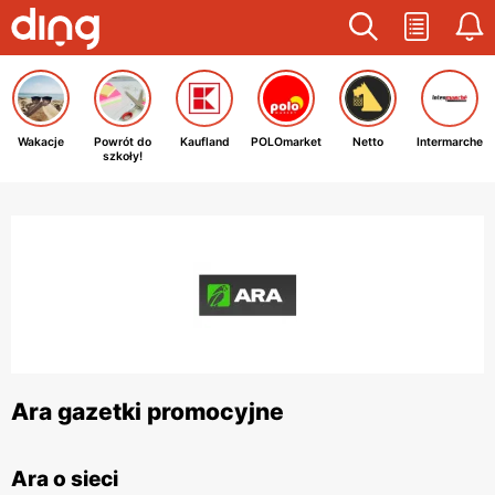
Wakacje
Powrót do
Kaufland
POLOmarket
Netto
Intermarche
szkoły!
Ara gazetki promocyjne
Ara o sieci