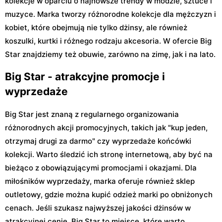
kolekcje w oparciu o najnowsze trendy w modzie, sztuce i
muzyce. Marka tworzy różnorodne kolekcje dla mężczyzn i
kobiet, które obejmują nie tylko dżinsy, ale również
koszulki, kurtki i różnego rodzaju akcesoria. W ofercie Big
Star znajdziemy też obuwie, zarówno na zimę, jak i na lato.
Big Star - atrakcyjne promocje i
wyprzedaże
Big Star jest znaną z regularnego organizowania
różnorodnych akcji promocyjnych, takich jak "kup jeden,
otrzymaj drugi za darmo" czy wyprzedaże końcówki
kolekcji. Warto śledzić ich stronę internetową, aby być na
bieżąco z obowiązującymi promocjami i okazjami. Dla
miłośników wyprzedaży, marka oferuje również sklep
outletowy, gdzie można kupić odzież marki po obniżonych
cenach. Jeśli szukasz najwyższej jakości dżinsów w
atrakcyjnej cenie, Big Star to miejsce, które warto