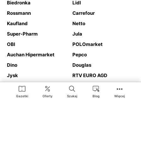
Biedronka
Lidl
Rossmann
Carrefour
Kaufland
Netto
Super-Pharm
Jula
OBI
POLOmarket
Auchan Hipermarket
Pepco
Dino
Douglas
Jysk
RTV EURO AGD
Action
Media Expert
Deichmann
Media Markt
Gazetki
Oferty
Szukaj
Blog
Więcej
Ding.pl to serwis internetowy prezentujący
gazetki promocyjne
oraz
katalogi
sklepów i dużych sieci handlowych. Dzięki
geolokalizacji otrzymasz przede wszystkim oferty sklepów, z
Twojego bliskiego otoczenia. Dodatkowo na stronie znajdziesz
adresy sklepów, więc w trakcie podróży bez problemu trafisz do
ulubionego sklepu.