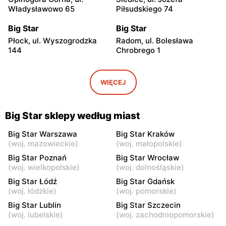
Władysławowo 65
Piłsudskiego 74
Big Star
Big Star
Płock, ul. Wyszogrodzka
Radom, ul. Bolesława
144
Chrobrego 1
Big Star
Big Star
Radom al. Józefa
Płock, ul. Tysiąclecia 2a
WIĘCEJ
Grzecznarowskiego 28
Big Star
Big Star
Big Star sklepy według miast
Tomaszów Mazowiecki, ul.
Mława al. Świętego
Warszawska 1
Wojciecha 13
Big Star Warszawa
Big Star Kraków
(
woj. mazowieckie
)
(
woj. małopolskie
)
Big Star
Big Star
Big Star Poznań
Big Star Wrocław
Kutno, ul. Kościuszki 73
Puławy, ul. Lubelska 2
(
woj. wielkopolskie
)
(
woj. dolnośląskie
)
Big Star Łódź
Big Star Gdańsk
Big Star
Big Star
(
woj. łódzkie
)
(
woj. pomorskie
)
Łódź al. Marsz. Józefa
Łódź, ul. Jana Karskiego 5
Big Star Lublin
Big Star Szczecin
Piłsudskiego 15/23
(
woj. lubelskie
)
(
woj. zachodniopomorskie
)
Big Star
Big Star