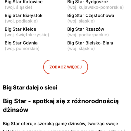
Big Star Katowice
Big Star Bydgoszcz
Rzgów, ul. Żeromskiego 8
Łódź, ul. Pabianicka 245
(
woj. śląskie
)
(
woj. kujawsko-pomorskie
)
Big Star Białystok
Big Star Częstochowa
Big Star
Big Star
(
woj. podlaskie
)
(
woj. śląskie
)
Łomża, ul. Zawadzka 38
Piotrków Trybunalski, ul.
Big Star Kielce
Big Star Rzeszów
Juliusza Słowackiego 123
(
woj. świętokrzyskie
)
(
woj. podkarpackie
)
Big Star
Big Star
Big Star Gdynia
Big Star Bielsko-Biała
(
woj. pomorskie
)
(
woj. śląskie
)
Starachowice, ul. Ks.
Włocławek, ul. Jana
Kardynała Stefana
Kilińskiego 3
Wyszyńskiego 14
ZOBACZ WIĘCEJ
Big Star
Big Star
Ostrowiec Świętokrzyski,
Biała Podlaska, ul. Brzeska
ul. Adama Mickiewicza 30
27
Big Star dalej o sieci
Big Star - spotkaj się z różnorodnością
dżinsów
Big Star oferuje szeroką gamę dżinsów, tworząc swoje