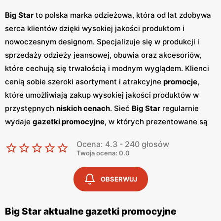
Big Star
to polska marka odzieżowa, która od lat zdobywa
serca klientów dzięki wysokiej jakości produktom i
nowoczesnym designom. Specjalizuje się w produkcji i
sprzedaży odzieży jeansowej, obuwia oraz akcesoriów,
które cechują się trwałością i modnym wyglądem. Klienci
cenią sobie szeroki asortyment i atrakcyjne
promocje
,
które umożliwiają zakup wysokiej jakości produktów w
przystępnych
niskich cenach
. Sieć
Big Star
regularnie
wydaje
gazetki promocyjne
, w których prezentowane są
najnowsze kolekcje, wyprzedaże oraz specjalne oferty.
Ocena: 4.3 - 240 głosów
Gazetki
te są dostępne w sklepach stacjonarnych oraz
Twoja ocena: 0.0
online, co pozwala klientom na bieżąco śledzić aktualne
promocje
i korzystać z wyjątkowych okazji zakupowych.
OBSERWUJ
Publikacje te pojawiają się zazwyczaj co miesiąc,
dostarczając świeżych informacji o nowościach i
Big Star aktualne gazetki promocyjne
rabatach. Produkty
Big Star
są znane z wysokiej jakości