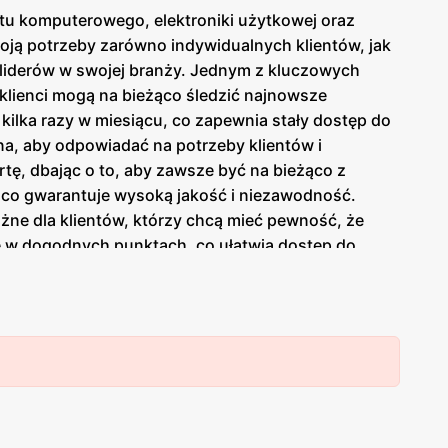
ętu komputerowego, elektroniki użytkowej oraz
koją potrzeby zarówno indywidualnych klientów, jak
z liderów w swojej branży. Jednym z kluczowych
m klienci mogą na bieżąco śledzić najnowsze
ilka razy w miesiącu, co zapewnia stały dostęp do
a, aby odpowiadać na potrzeby klientów i
ertę, dbając o to, aby zawsze być na bieżąco z
co gwarantuje wysoką jakość i niezawodność.
żne dla klientów, którzy chcą mieć pewność, że
ię w dogodnych punktach, co ułatwia dostęp do
olnego miejsca w Polsce. Dzięki temu klienci mogą
dzie mogą osobiście zapoznać się z produktami.
z polskimi producentami oraz promowanie krajowych
raz
niskie ceny
, które pozwalają na zakup wysokiej