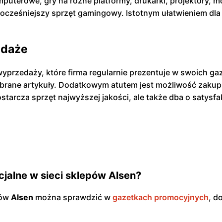
uterowe, gry na różne platformy, drukarki, projektory, mon
wocześniejszy sprzęt gamingowy. Istotnym ułatwieniem dla 
edaże
 wyprzedaży, które firma regularnie prezentuje w swoich 
ybrane artykuły. Dodatkowym atutem jest możliwość zakup
tarcza sprzęt najwyższej jakości, ale także dba o satysfa
cjalne w sieci sklepów Alsen?
pów
Alsen
można sprawdzić w
gazetkach promocyjnych
, d