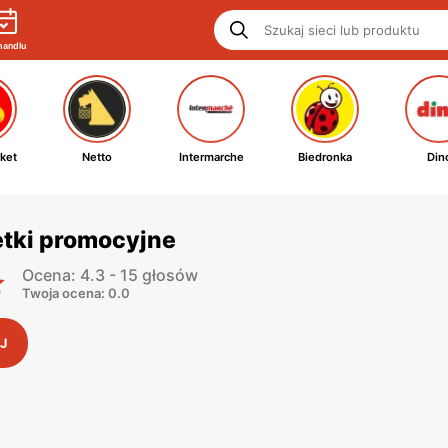
handlu
ket
Netto
Intermarche
Biedronka
Din
etki promocyjne
Ocena: 4.3 - 15 głosów
Twoja ocena: 0.0
J