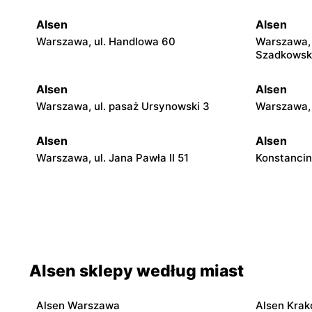
Alsen
Alsen
Warszawa, ul. Handlowa 60
Warszawa, 
Szadkowsk
Alsen
Alsen
Warszawa, ul. pasaż Ursynowski 3
Warszawa, 
Alsen
Alsen
Warszawa, ul. Jana Pawła II 51
Konstancin
Alsen
Alsen
Sulejówek, ul. Kombatantów 90
Legionowo,
Piłsudskie
Alsen sklepy według miast
Alsen
Alsen
Grodzisk Mazowiecki, ul. Elizy
Nowy Dwór 
Orzeszkowej 5B
5/U3
Alsen Warszawa
Alsen Kra