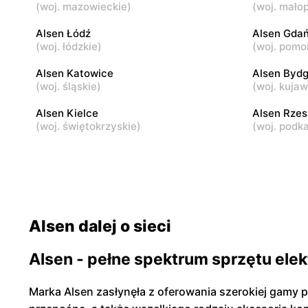
(
woj. mazowieckie
)
(
woj. małop
Alsen
Alsen
Alsen Łódź
Alsen Gda
Mińsk Mazowiecki, ul. Józefa
Sobienie-Je
(
woj. łódzkie
)
(
woj. pomo
Piłsudskiego 33C
Alsen Katowice
Alsen Byd
Alsen
(
woj. śląskie
)
Alsen
(
woj. kuja
Żyrardów, ul. Mickiewicza 12
Wyszków, u
Alsen Kielce
Alsen Rze
(
woj. świętokrzyskie
)
(
woj. podk
Alsen dalej o sieci
Alsen - pełne spektrum sprzętu ele
Marka Alsen zasłynęła z oferowania szerokiej gamy p