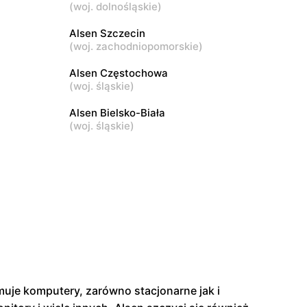
(
woj. dolnośląskie
)
Alsen
Alsen Szczecin
Nasielsk, ul. Św. Wojciecha 3
(
woj. zachodniopomorskie
)
Alsen Częstochowa
Alsen
(
woj. śląskie
)
Sochaczew, ul. Aleksandra
Alsen Bielsko-Biała
Sochaczewskiego 4 40
(
woj. śląskie
)
muje komputery, zarówno stacjonarne jak i