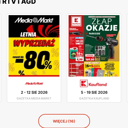
i RTV i AGD
2
-
12 SIE 2026
5
-
19 SIE 2026
GAZETKA MEDIA MARKT
GAZETKA KAUFLAND
WIĘCEJ (16)