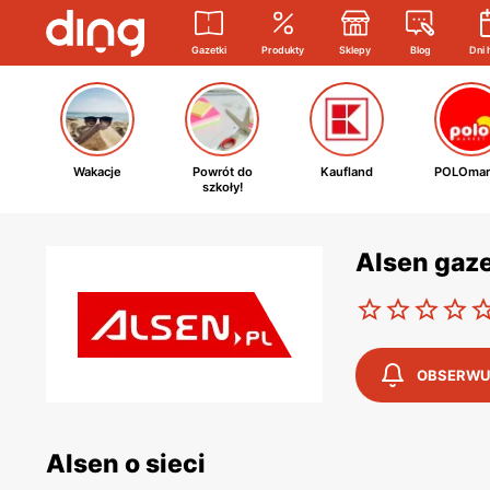
Gazetki
Produkty
Sklepy
Blog
Dni 
Wakacje
Powrót do
Kaufland
POLOmar
szkoły!
Alsen gaz
OBSERWU
Alsen o sieci