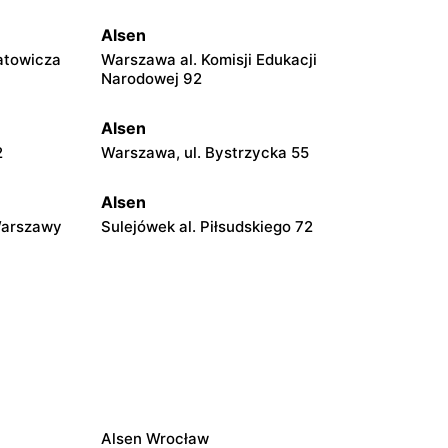
Alsen
atowicza
Warszawa al. Komisji Edukacji
Narodowej 92
Alsen
2
Warszawa, ul. Bystrzycka 55
Alsen
Warszawy
Sulejówek al. Piłsudskiego 72
Alsen
kiego 1
Radzymin, ul. Stary Rynek 18
Alsen
Mińsk Mazowiecki, ul. Szczecińska 3
Alsen Wrocław