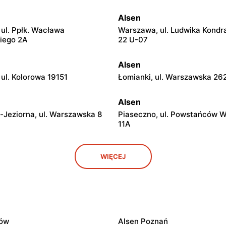
Alsen
ul. Ppłk. Wacława
Warszawa, ul. Ludwika Kondr
iego 2A
22 U-07
Alsen
ul. Kolorowa 19151
Łomianki, ul. Warszawska 26
Alsen
-Jeziorna, ul. Warszawska 8
Piaseczno, ul. Powstańców 
11A
Alsen
WIĘCEJ
 ul. Marsz. Józefa
Otwock, ul. Józefa Poniatows
go 31/215
Alsen
Mazowiecki, ul. Targowa
Góra Kalwaria, ul. Pijarska 21
ków
Alsen Poznań