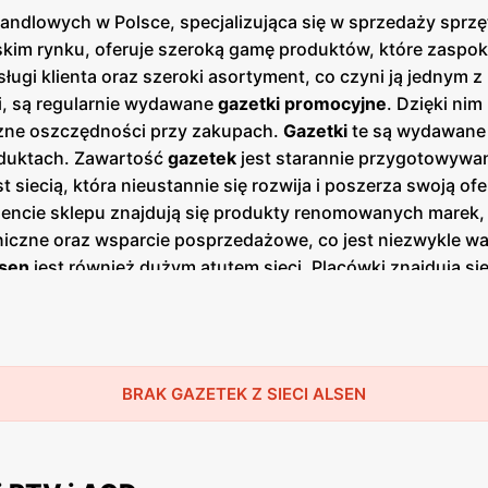
handlowych w Polsce, specjalizująca się w sprzedaży sprz
polskim rynku, oferuje szeroką gamę produktów, które zaspo
ługi klienta oraz szeroki asortyment, co czyni ją jednym 
i, są regularnie wydawane
gazetki promocyjne
. Dzięki ni
czne oszczędności przy zakupach.
Gazetki
te są wydawane k
duktach. Zawartość
gazetek
jest starannie przygotowywan
st siecią, która nieustannie się rozwija i poszerza swoją of
encie sklepu znajdują się produkty renomowanych marek, 
niczne oraz wsparcie posprzedażowe, co jest niezwykle wa
sen
jest również dużym atutem sieci. Placówki znajdują s
k i sklep internetowy, co pozwala na wygodne zakupy z dow
e mając możliwość odwiedzenia placówek stacjonarnych, g
ć i wsparcie lokalnych społeczności. Poprzez współpracę 
 gospodarki. Klienci mogą liczyć na atrakcyjne
promocje
o
BRAK GAZETEK Z SIECI ALSEN