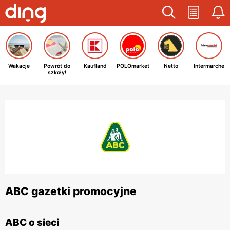
Wakacje
Powrót do
Kaufland
POLOmarket
Netto
Intermarche
szkoły!
ABC gazetki promocyjne
ABC o sieci