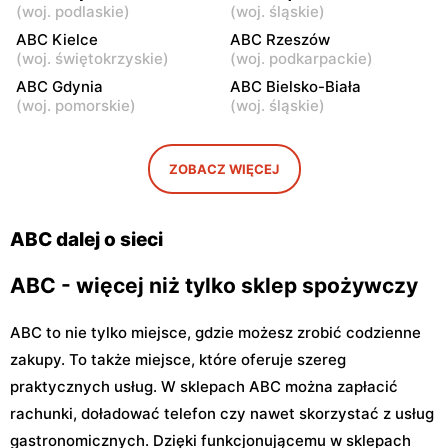
24
Kickiego 12
(
woj. podlaskie
)
(
woj. śląskie
)
ABC
ABC Kielce
ABC
ABC Rzeszów
(
woj. świętokrzyskie
)
(
woj. podkarpackie
)
Warszawa, ul. Grenadierów
Warszawa, ul. Jana
2
Kochanowskiego 39
ABC Gdynia
ABC Bielsko-Biała
(
woj. pomorskie
)
(
woj. śląskie
)
ABC
ABC
Warszawa, ul. Andrzeja
Warszawa, ul. Samarytanka
Sołtana 2A
3
ZOBACZ WIĘCEJ
ABC
ABC
Warszawa, ul. Sulejkowska
Warszawa, ul. Akermańska
ABC dalej o sieci
43
3
ABC - więcej niż tylko sklep spożywczy
ABC to nie tylko miejsce, gdzie możesz zrobić codzienne
zakupy. To także miejsce, które oferuje szereg
praktycznych usług. W sklepach ABC można zapłacić
rachunki, doładować telefon czy nawet skorzystać z usług
gastronomicznych. Dzięki funkcjonującemu w sklepach