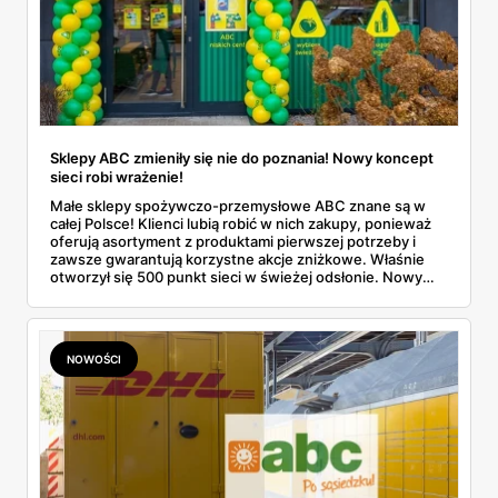
Sklepy ABC zmieniły się nie do poznania! Nowy koncept
sieci robi wrażenie!
Małe sklepy spożywczo-przemysłowe ABC znane są w
całej Polsce! Klienci lubią robić w nich zakupy, ponieważ
oferują asortyment z produktami pierwszej potrzeby i
zawsze gwarantują korzystne akcje zniżkowe. Właśnie
otworzył się 500 punkt sieci w świeżej odsłonie. Nowy
wygląd zyskały również inne placówki. Dowiedz się
więcej!
NOWOŚCI