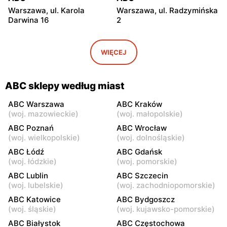
Warszawa, ul. Karola
Warszawa, ul. Radzymińska
Darwina 16
2
ABC
ABC
Warszawa, ul.
Warszawa, ul. Białostocka
WIĘCEJ
Międzynarodowa 62
9
ABC
ABC
ABC sklepy według miast
Warszawa, ul. Grochowska
Warszawa, ul. Szwedzka 11
321
ABC Warszawa
ABC Kraków
(
woj. mazowieckie
)
(
woj. małopolskie
)
ABC
ABC
ABC Poznań
ABC Wrocław
Warszawa, ul. Kowieńska
Warszawa, ul. Chełmska 9
(
woj. wielkopolskie
)
(
woj. dolnośląskie
)
20
ABC Łódź
ABC Gdańsk
(
woj. łódzkie
)
(
woj. pomorskie
)
ABC
ABC
ABC Lublin
ABC Szczecin
Warszawa, ul. Łochowska
Warszawa, ul. Pustola 23
(
woj. lubelskie
)
(
woj. zachodniopomorskie
)
39
ABC Katowice
ABC Bydgoszcz
ABC
ABC
(
woj. śląskie
)
(
woj. kujawsko-pomorskie
)
Warszawa, ul. Staniewicka
Warszawa, ul. Ludwika
ABC Białystok
ABC Częstochowa