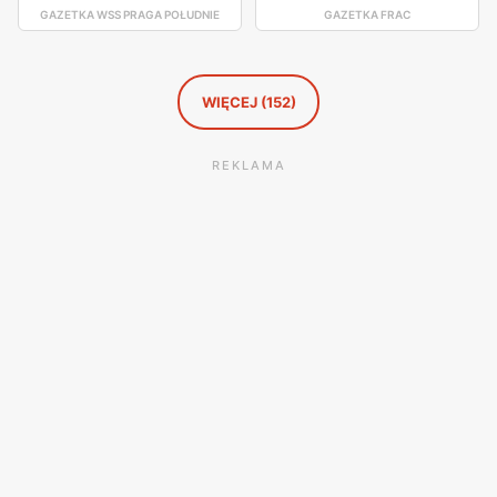
GAZETKA WSS PRAGA POŁUDNIE
GAZETKA FRAC
zadowolonych klientów, którzy cenią sobie wygodne
zakupy blisko domu i wsparcie dla lokalnej społeczności.
WIĘCEJ (152)
REKLAMA