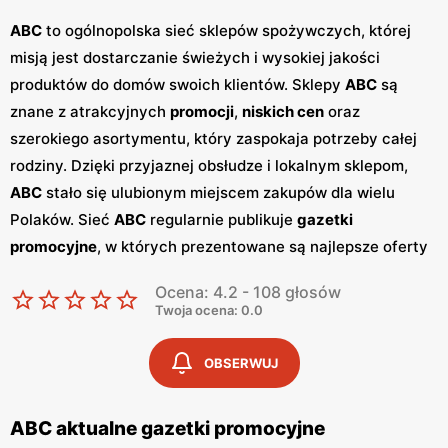
ABC
to ogólnopolska sieć sklepów spożywczych, której
misją jest dostarczanie świeżych i wysokiej jakości
produktów do domów swoich klientów. Sklepy
ABC
są
znane z atrakcyjnych
promocji
,
niskich cen
oraz
szerokiego asortymentu, który zaspokaja potrzeby całej
rodziny. Dzięki przyjaznej obsłudze i lokalnym sklepom,
ABC
stało się ulubionym miejscem zakupów dla wielu
Polaków. Sieć
ABC
regularnie publikuje
gazetki
promocyjne
, w których prezentowane są najlepsze oferty
oraz nowości produktowe.
Gazetki
te ukazują się kilka
Ocena: 4.2 - 108 głosów
razy w miesiącu, umożliwiając klientom śledzenie
Twoja ocena: 0.0
najnowszych okazji i planowanie zakupów z
wyprzedzeniem. Dostępne są one zarówno w formie
OBSERWUJ
papierowej w sklepach, jak i w wersji online na stronie
internetowej sieci. Jednym z kluczowych atutów sieci
ABC aktualne gazetki promocyjne
ABC
jest jej polskość i lokalne zaangażowanie. Sklepy