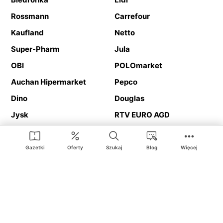
Rossmann
Carrefour
Kaufland
Netto
Super-Pharm
Jula
OBI
POLOmarket
Auchan Hipermarket
Pepco
Dino
Douglas
Jysk
RTV EURO AGD
Action
Media Expert
Deichmann
Media Markt
Gazetki
Oferty
Szukaj
Blog
Więcej
Ding.pl to serwis internetowy prezentujący
gazetki promocyjne
oraz
katalogi
sklepów i dużych sieci handlowych. Dzięki
geolokalizacji otrzymasz przede wszystkim oferty sklepów, z
Twojego bliskiego otoczenia. Dodatkowo na stronie znajdziesz
adresy sklepów, więc w trakcie podróży bez problemu trafisz do
ulubionego sklepu.