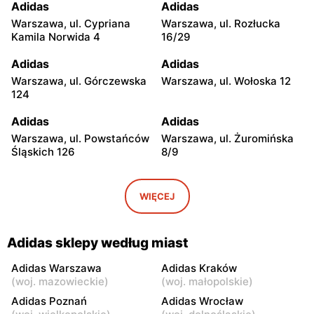
Adidas
Adidas
Warszawa, ul. Cypriana
Warszawa, ul. Rozłucka
Kamila Norwida 4
16/29
Adidas
Adidas
Warszawa, ul. Górczewska
Warszawa, ul. Wołoska 12
124
Adidas
Adidas
Warszawa, ul. Powstańców
Warszawa, ul. Żuromińska
Śląskich 126
8/9
Adidas
Adidas
Warszawa, ul.
Warszawa, ul. Ludwika
WIĘCEJ
Ostrobramska 75 B
Kondratowicza 27
Adidas
Adidas
Adidas sklepy według miast
Warszawa, ul. Annopol 2
Warszawa, ul. Olszynki
Grochowskiej 11/15
Adidas Warszawa
Adidas Kraków
(
woj. mazowieckie
)
(
woj. małopolskie
)
Adidas
Adidas
Adidas Poznań
Adidas Wrocław
Warszawa, ul. Rożnowska 6
Warszawa, ul. plac