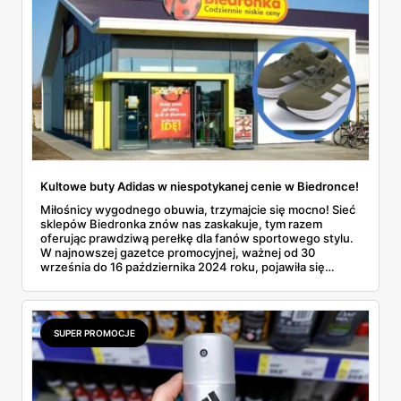
Kultowe buty Adidas w niespotykanej cenie w Biedronce!
Miłośnicy wygodnego obuwia, trzymajcie się mocno! Sieć
sklepów Biedronka znów nas zaskakuje, tym razem
oferując prawdziwą perełkę dla fanów sportowego stylu.
W najnowszej gazetce promocyjnej, ważnej od 30
września do 16 października 2024 roku, pojawiła się
oferta, która rozgrzeje serca (i stopy!) wielu z nas - buty
Adidas w niewiarygodnie atrakcyjnej cenie. Czy to nie
brzmi jak marzenie każdego łowcy okazji?
SUPER PROMOCJE