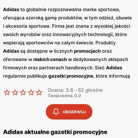
Adidas
to globalnie rozpoznawalna marka sportowa,
oferująca szeroką gamę produktów, w tym odzież, obuwie
i akcesoria sportowe. Firma jest znana z wysokiej jakości
swoich wyrobów oraz innowacyjnych technologii, które
wspierają sportowców na całym świecie. Produkty
Adidas
są dostępne w licznych
promocjach
oraz
oferowane w
niskich cenach
w dedykowanych sklepach
firmowych oraz partnerach handlowych. Sieć
Adidas
regularnie publikuje
gazetki promocyjne
, które informują
klientów o najnowszych kolekcjach, wyprzedażach oraz
Ocena: 3.6 - 62 głosów
specjalnych ofertach. Te
gazetki
są dostępne zarówno w
Twoja ocena: 0.0
sklepach stacjonarnych, jak i online, umożliwiając
klientom łatwy dostęp do informacji o aktualnych
OBSERWUJ
promocjach
.
Adidas
stawia na jakość i innowacyjność,
co przejawia się w zastosowaniu nowoczesnych
Adidas aktualne gazetki promocyjne
technologii w produkcji swoich wyrobów. Firma