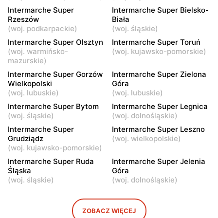
Intermarche Super
Intermarche Super
Intermarche Super
Intermarche Super Bielsko-
Radomsko, ul. Kościuszki
Olsztyn, ul. Dr. Stanisława
Rzeszów
Biała
2B
Dorantta 20
(
woj. podkarpackie
)
(
woj. śląskie
)
Intermarche Super Olsztyn
Intermarche Super Toruń
Intermarche Super
Intermarche Super
(
woj. warmińsko-
(
woj. kujawsko-pomorskie
)
Turek, ul. Kolska Szosa 3/5
Dębno, ul. Wolności 4
mazurskie
)
Intermarche Super
Intermarche Super
Intermarche Super Gorzów
Intermarche Super Zielona
Wielkopolski
Góra
Ostróda, ul. Grunwaldzka
Iława, ul. Jarosława
(
woj. lubuskie
)
(
woj. lubuskie
)
74 d
Dąbrowskiego 21
Intermarche Super Bytom
Intermarche Super Legnica
Intermarche Super
Intermarche Super
(
woj. śląskie
)
(
woj. dolnośląskie
)
Koszarówka, ul. Białostocka
Pajęczno, ul. Kościuszki 78
Intermarche Super
Intermarche Super Leszno
4
Grudziądz
(
woj. wielkopolskie
)
(
woj. kujawsko-pomorskie
)
Intermarche Super
Intermarche Super
Intermarche Super Ruda
Intermarche Super Jelenia
Toruń, ul. Ugory 4
Konin, ul. Poznańska 176
Śląska
Góra
(
woj. śląskie
)
(
woj. dolnośląskie
)
ZOBACZ WIĘCEJ