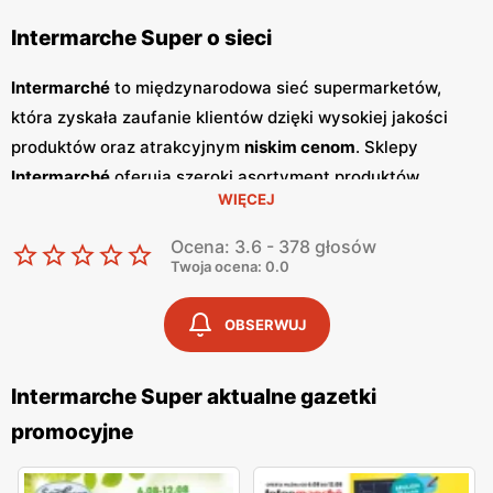
Intermarche Super o sieci
Intermarché
to międzynarodowa sieć supermarketów,
która zyskała zaufanie klientów dzięki wysokiej jakości
produktów oraz atrakcyjnym
niskim cenom
. Sklepy
Intermarché
oferują szeroki asortyment produktów
WIĘCEJ
spożywczych, w tym świeże owoce i warzywa, pieczywo,
nabiał, mięso oraz artykuły codziennego użytku. Klienci
Ocena: 3.6 - 378 głosów
cenią sobie bogaty wybór oraz częste
promocje
, które
Twoja ocena: 0.0
umożliwiają oszczędności na zakupach. Jednym z
kluczowych elementów strategii marketingowej
OBSERWUJ
Intermarché
są regularnie wydawane
gazetki promocyjne
.
Gazetki
te prezentują najnowsze
promocje
, specjalne
Intermarche Super aktualne gazetki
oferty oraz sezonowe wyprzedaże, dzięki czemu klienci
promocyjne
mogą planować swoje zakupy i korzystać z wyjątkowych
okazji cenowych. Publikacje te są dostępne zarówno w