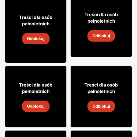
10% TANIEJ!
26
14% TANIEJ!
99
Treści dla osób
23
Treści dla osób
99
pełnoletnich
pełnoletnich
Wódka Bols marine
Wódka smakowa Lubelska
Odblokuj
22 lip
-
12 sie 2026
Odblokuj
22 lip
-
12 sie 2026
12% TANIEJ!
89
44
99
99
Treści dla osób
Treści dla osób
pełnoletnich
pełnoletnich
Wódka Smirnoff
Tequila Olmeca
Odblokuj
Odblokuj
22 lip
-
12 sie 2026
22 lip
-
12 sie 2026