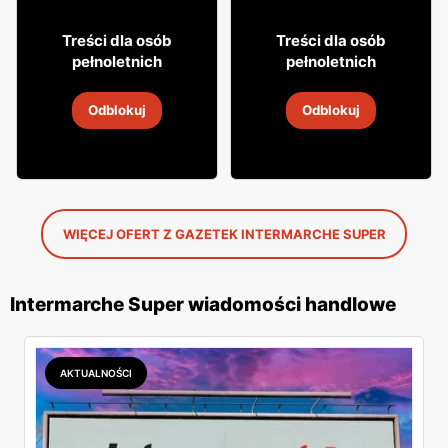
16% TANIEJ!
14% TANIEJ!
49
59
99
99
Treści dla osób
Treści dla osób
pełnoletnich
pełnoletnich
Likier Valhalla
Aperitif Lillet
Odblokuj
Odblokuj
22 lip
-
12 sie 2026
22 lip
-
12 sie 2026
WIĘCEJ OFERT Z GAZETEK INTERMARCHE SUPER
Intermarche Super wiadomości handlowe
AKTUALNOŚCI