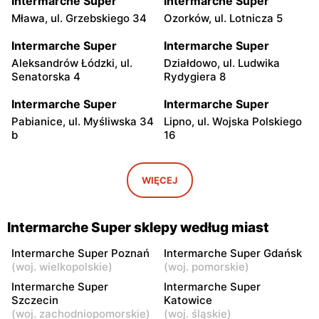
Intermarche Super
Intermarche Super
Mława, ul. Grzebskiego 34
Ozorków, ul. Lotnicza 5
Intermarche Super
Intermarche Super
Aleksandrów Łódzki, ul.
Działdowo, ul. Ludwika
Senatorska 4
Rydygiera 8
Intermarche Super
Intermarche Super
Pabianice, ul. Myśliwska 34
Lipno, ul. Wojska Polskiego
b
16
Intermarche Super
Intermarche Super
Bełżyce, ul. Bychawska 22
Szczytno, ul. Wileńska 3
WIĘCEJ
Intermarche Super
Intermarche Super
Brodnica, ul. Podgórna 65
Zduńska Wola, ul.
Intermarche Super sklepy według miast
Sieradzka 64
Intermarche Super Poznań
Intermarche Super Gdańsk
Intermarche Super
Intermarche Super
(
woj. wielkopolskie
)
(
woj. pomorskie
)
Golub-Dobrzyń, ul. Henryka
Ciechocinek, ul. Mikołaja
Intermarche Super
Intermarche Super
Sienkiewicza 4 b
Kopernika 58
Szczecin
Katowice
(
woj. zachodniopomorskie
)
(
woj. śląskie
)