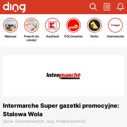
Wakacje
Powrót do
Kaufland
POLOmarket
Netto
Intermarche
szkoły!
Intermarche Super gazetki promocyjne:
Stalowa Wola
(
pow. Stalowowolski,
woj. Podkarpackie
)