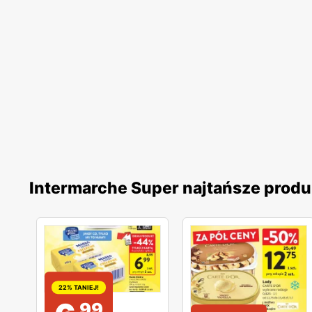
Intermarche Super najtańsze produ
22% TANIEJ!
99