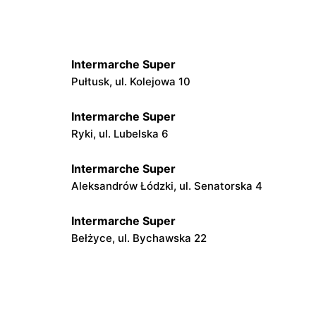
Intermarche Super
Pułtusk, ul. Kolejowa 10
Intermarche Super
Ryki, ul. Lubelska 6
Intermarche Super
Aleksandrów Łódzki, ul. Senatorska 4
Intermarche Super
6
Bełżyce, ul. Bychawska 22
Intermarche Super
64
Golub-Dobrzyń, ul. Henryka
Sienkiewicza 4 b