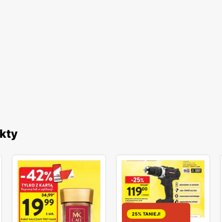
kty
25% TANIEJ!