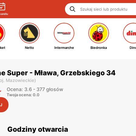
handlu
ket
Netto
Intermarche
Biedronka
Din
e Super - Mława, Grzebskiego 34
oj. Mazowieckie
)
Ocena: 3.6 - 377 głosów
Twoja ocena: 0.0
J
Godziny otwarcia