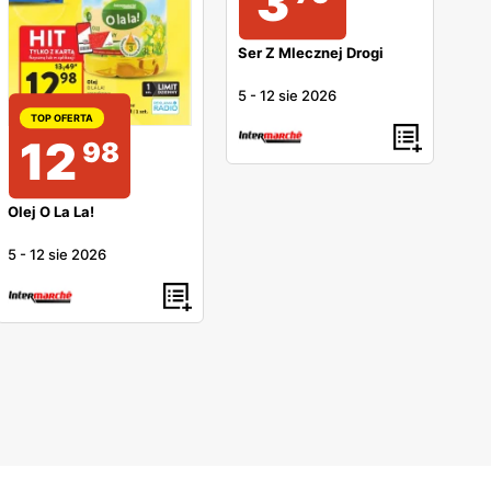
3
Ser Z Mlecznej Drogi
5
-
12 sie 2026
TOP OFERTA
12
98
Olej O La La!
5
-
12 sie 2026