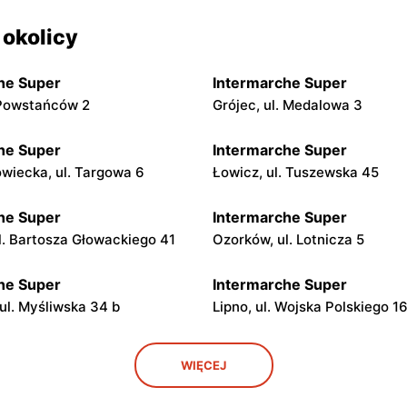
 okolicy
he Super
Intermarche Super
. Powstańców 2
Grójec, ul. Medalowa 3
he Super
Intermarche Super
iecka, ul. Targowa 6
Łowicz, ul. Tuszewska 45
he Super
Intermarche Super
ul. Bartosza Głowackiego 41
Ozorków, ul. Lotnicza 5
he Super
Intermarche Super
ul. Myśliwska 34 b
Lipno, ul. Wojska Polskiego 1
he Super
Intermarche Super
WIĘCEJ
ul. Podgórna 65
Zduńska Wola, ul. Sieradzka 