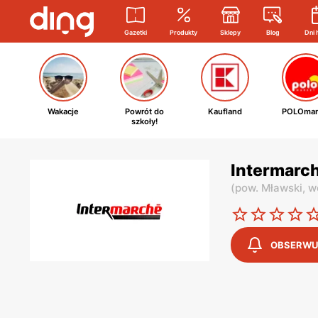
Gazetki
Produkty
Sklepy
Blog
Dni 
Wakacje
Powrót do
Kaufland
POLOmar
szkoły!
Intermarch
(
pow. Mławski,
w
OBSERWU