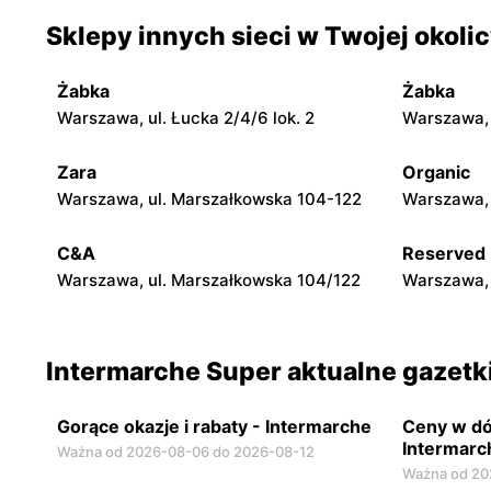
Sklepy innych sieci w Twojej okoli
Intermarche Super
Intermarc
Ciechocinek, ul. Mikołaja Kopernika 58
Radomsko, 
Żabka
Żabka
Intermarche Super
Intermarc
Warszawa, ul. Łucka 2/4/6 lok. 2
Warszawa, u
Dębno, ul. Wolności 4
Ostróda, u
Zara
Organic
Intermarche Super
Intermarc
Warszawa, ul. Marszałkowska 104-122
Warszawa, 
Pajęczno, ul. Kościuszki 78
Toruń, ul. 
C&A
Reserved
Warszawa, ul. Marszałkowska 104/122
Warszawa, 
Intermarche Super aktualne gazetk
Gorące okazje i rabaty - Intermarche
Ceny w dó
Intermarc
Ważna od 2026-08-06 do 2026-08-12
Ważna od 20