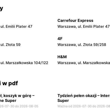
cy
he Super
Intermarche Super
ul. Kościuszki 2B
Olsztyn, ul. Dr. Stanisława D
Carrefour Express
he Super
Intermarche Super
l. Emilii Plater 47
Warszawa, ul. Emilii Plater 47
l. Grunwaldzka 74 d
Iława, ul. Jarosława Dąbrows
4F
he Super
Intermarche Super
ul. Złota 59
Warszawa, ul. Złota 59/258
Ugory 4
Konin, ul. Poznańska 176
H&M
ul. Marszałkowska 104/122
Warszawa, ul. Marszałkowska
i w pdf
ł, koszyk w górę –
Tydzień pełen okazji – Int
he Super
Super
26-07-30 do 2026-08-05
Ważna od 2026-07-30 do 2026-0