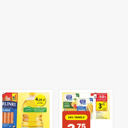
24% TANIEJ!
75