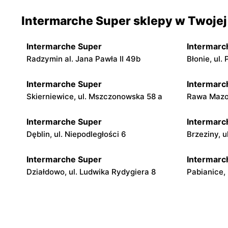
Intermarche Super sklepy w Twojej
Intermarche Super
Intermarc
Radzymin al. Jana Pawła II 49b
Błonie, ul
Intermarche Super
Intermarc
Skierniewice, ul. Mszczonowska 58 a
Rawa Mazow
Intermarche Super
Intermarc
Dęblin, ul. Niepodległości 6
Brzeziny, 
Intermarche Super
Intermarc
Działdowo, ul. Ludwika Rydygiera 8
Pabianice, 
Intermarche Super
Intermarc
Szczytno, ul. Wileńska 3
Brodnica, 