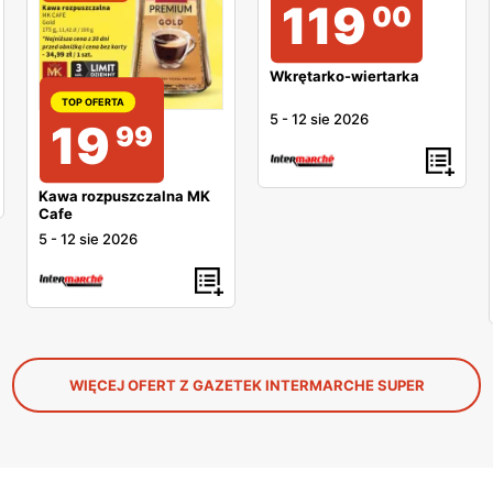
119
00
Wkrętarko-wiertarka
TOP OFERTA
5
-
12 sie 2026
19
99
Kawa rozpuszczalna MK
Cafe
5
-
12 sie 2026
WIĘCEJ OFERT Z GAZETEK INTERMARCHE SUPER