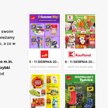
W swoim
świeżamy
o, a co w
o m.in.
5
-
11 SIERPNIA 2026
6
-
11 SIERPNIA 2026
zybki
GAZETKA POLOMARKET
GAZETKA KAUFLAND
pod