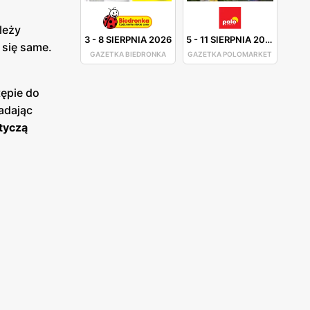
leży
3
-
8 SIERPNIA 2026
5
-
11 SIERPNIA 2026
 się same.
GAZETKA BIEDRONKA
GAZETKA POLOMARKET
tępie do
iadając
otyczą