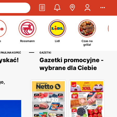
o
Rossmann
Lidl
Czas na
Ta
grilla!
kosm
 PAULINA KOPEĆ
GAZETKI
zyskać!
Gazetki promocyjne -
wybrane dla Ciebie
go,