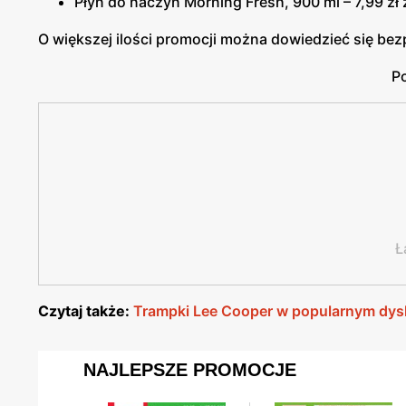
Płyn do naczyń Morning Fresh, 900 ml – 7,99 zł 
O większej ilości promocji można dowiedzieć się be
Po
Ł
Czytaj także:
Trampki Lee Cooper w popularnym dysk