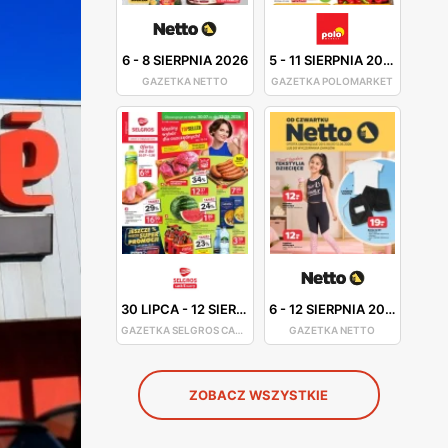
6
-
8 SIERPNIA 2026
5
-
11 SIERPNIA 2026
GAZETKA NETTO
GAZETKA POLOMARKET
30 LIPCA
-
12 SIERPNIA 2026
6
-
12 SIERPNIA 2026
GAZETKA SELGROS CASH&CARRY
GAZETKA NETTO
ZOBACZ WSZYSTKIE