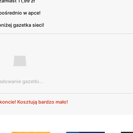
zamiast 11,99 zł
zpośrednio w apce!
niżej gazetka sieci!
adowanie gazetki...
oncie! Kosztują bardzo mało!