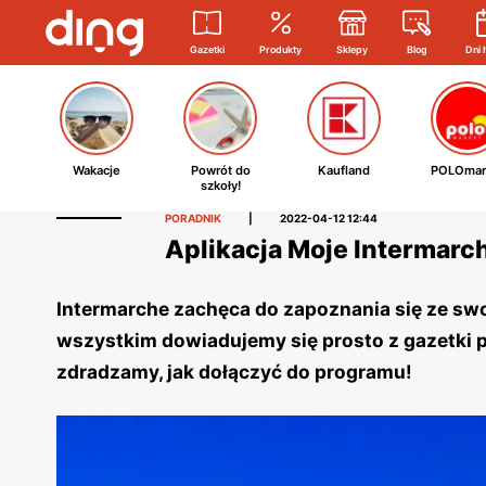
Gazetki
Produkty
Sklepy
Blog
Dni 
Wakacje
Powrót do
Kaufland
POLOmar
szkoły!
PORADNIK
|
2022-04-12 12:44
Aplikacja Moje Intermarch
Intermarche zachęca do zapoznania się ze swoj
wszystkim dowiadujemy się prosto z gazetki p
zdradzamy, jak dołączyć do programu!