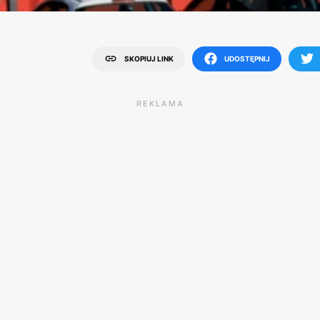
SKOPIUJ LINK
UDOSTĘPNIJ
REKLAMA