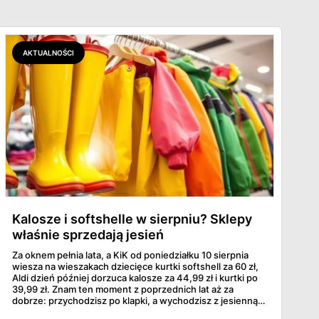
AKTUALNOŚCI
Kalosze i softshelle w sierpniu? Sklepy
właśnie sprzedają jesień
Za oknem pełnia lata, a KiK od poniedziałku 10 sierpnia
wiesza na wieszakach dziecięce kurtki softshell za 60 zł,
Aldi dzień później dorzuca kalosze za 44,99 zł i kurtki po
39,99 zł. Znam ten moment z poprzednich lat aż za
dobrze: przychodzisz po klapki, a wychodzisz z jesienną
garderobą dla całej rodziny. Sprawdziłam, co dokładnie