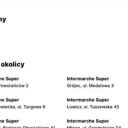
ny
 okolicy
he Super
Intermarche Super
. Powstańców 2
Grójec, ul. Medalowa 3
he Super
Intermarche Super
iecka, ul. Targowa 6
Łowicz, ul. Tuszewska 45
he Super
Intermarche Super
ul. Bartosza Głowackiego 41
Mława, ul. Grzebskiego 34