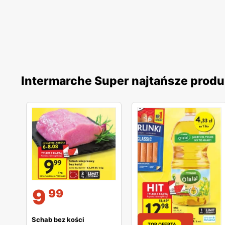
Intermarche Super najtańsze produ
9
99
Schab bez kości
TOP OFERTA