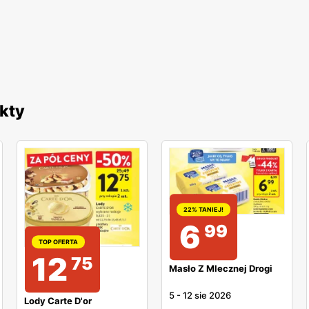
kty
22% TANIEJ!
6
99
TOP OFERTA
12
75
Masło Z Mlecznej Drogi
5
-
12 sie 2026
Lody Carte D'or