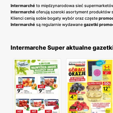
Intermarché
to międzynarodowa sieć supermarketów, 
Intermarché
oferują szeroki asortyment produktów 
Klienci cenią sobie bogaty wybór oraz częste
promoc
Intermarché
są regularnie wydawane
gazetki promo
klienci mogą planować swoje zakupy i korzystać z wy
co umożliwia łatwy dostęp do aktualnych ofert. Skl
gamy produktów spożywczych dla szerokiego grona k
Intermarche Super aktualne gazetk
wybór produktów od lokalnych dostawców. Dzięki 
charakteryzują się wysoką jakością, a szeroki asort
cenach
. Sieć stawia na innowacyjność i ciągłe udos
produktów spożywczych.