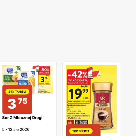
24% TANIEJ!
3
75
Ser Z Mlecznej Drogi
5
-
12 sie 2026
TOP OFERTA