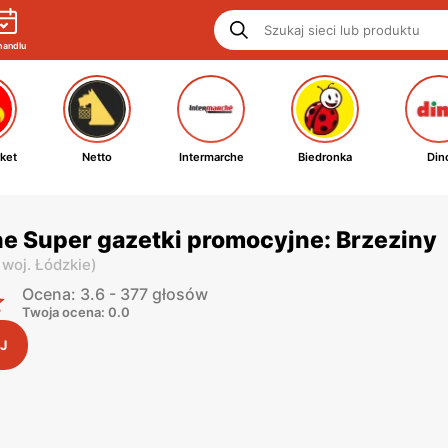
handlu
ket
Netto
Intermarche
Biedronka
Din
e Super gazetki promocyjne: Brzeziny
,
woj. Łódzkie
)
Ocena: 3.6 - 377 głosów
Twoja ocena: 0.0
J