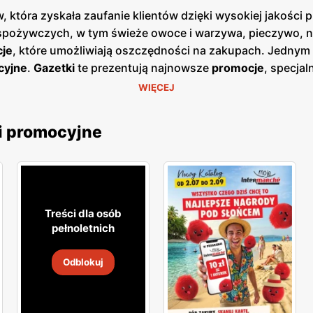
która zyskała zaufanie klientów dzięki wysokiej jakości
spożywczych, w tym świeże owoce i warzywa, pieczywo, na
je
, które umożliwiają oszczędności na zakupach. Jednym
cyjne
.
Gazetki
te prezentują najnowsze
promocje
, specja
jątkowych okazji cenowych. Publikacje te są dostępne zaró
WIĘCEJ
epy
Intermarché
znajdują się w dogodnych lokalizacjach na t
lientów. Firma kładzie duży nacisk na jakość obsługi ora
i promocyjne
temu
Intermarché
zdobyła lojalność wielu zadowolonych kl
yment obejmuje zarówno popularne marki, jak i produkty w
konalanie swojej oferty, aby sprostać oczekiwaniom klient
Treści dla osób
pełnoletnich
Odblokuj