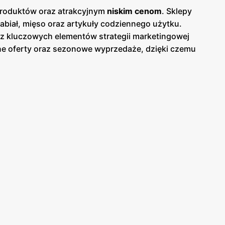
 produktów oraz atrakcyjnym
niskim cenom
. Sklepy
biał, mięso oraz artykuły codziennego użytku.
 z kluczowych elementów strategii marketingowej
lne oferty oraz sezonowe wyprzedaże, dzięki czemu
wno w formie papierowej w sklepach, jak i online,
erenie całej Polski, co ułatwia dostęp do szerokiej
z świeżość oferowanych produktów, oferując bogaty
ientów. Produkty oferowane przez
Intermarché
łasne, które są dostępne w atrakcyjnych
niskich
ów poszukujących świeżych i wysokiej jakości