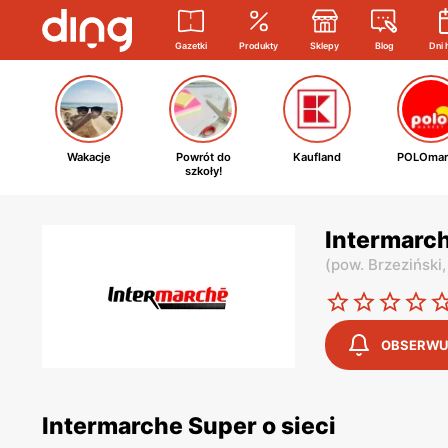
Gazetki
Produkty
Sklepy
Blog
Dni 
Wakacje
Powrót do
Kaufland
POLOmar
szkoły!
Intermarch
(
pow. Brzeziński
OBSERWU
Intermarche Super o sieci