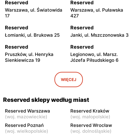
Reserved
Reserved
Warszawa, ul. Światowida
Warszawa, ul. Puławska
17
427
Reserved
Reserved
Łomianki, ul. Brukowa 25
Janki, ul. Mszczonowska 3
Reserved
Reserved
Pruszków, ul. Henryka
Legionowo, ul. Marsz.
Sienkiewicza 19
Józefa Piłsudskiego 6
Reserved
Reserved
Wołomin, ul. Geodetów 2
Mińsk Mazowiecki, ul.
WIĘCEJ
Konstytucji 3 Maja 7
Reserved
Reserved
Reserved sklepy według miast
Żyrardów, ul. Mały Rynek 7
Sochaczew, ul.
Warszawska 119
Reserved Warszawa
Reserved Kraków
(
woj. mazowieckie
)
(
woj. małopolskie
)
Reserved
Reserved
Reserved Poznań
Reserved Wrocław
Wyszków, ul. Gen. Józefa
Garwolin, ul. Kościuszki 11
(
woj. wielkopolskie
)
(
woj. dolnośląskie
)
Sowińskiego 62