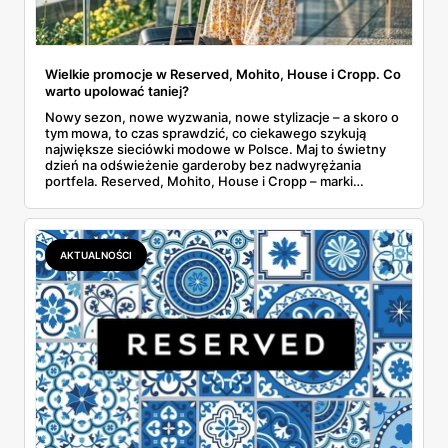
Wielkie promocje w Reserved, Mohito, House i Cropp. Co
warto upolować taniej?
Nowy sezon, nowe wyzwania, nowe stylizacje – a skoro o
tym mowa, to czas sprawdzić, co ciekawego szykują
największe sieciówki modowe w Polsce. Maj to świetny
dzień na odświeżenie garderoby bez nadwyrężania
portfela. Reserved, Mohito, House i Cropp – marki
należące do jednej z największych polskich grup
odzieżowych LPP – kuszą promocjami, zniżkami i
dodatkowymi rabatami. Gdzie warto zajrzeć i co
konkretnie kupić taniej?
AKTUALNOŚCI