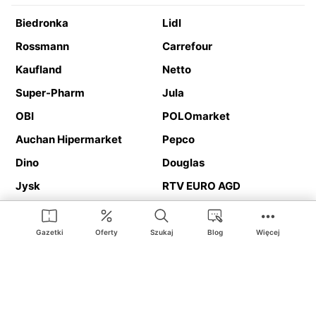
Biedronka
Lidl
Rossmann
Carrefour
Kaufland
Netto
Super-Pharm
Jula
OBI
POLOmarket
Auchan Hipermarket
Pepco
Dino
Douglas
Jysk
RTV EURO AGD
Action
Media Expert
Deichmann
Media Markt
Gazetki
Oferty
Szukaj
Blog
Więcej
Ding.pl to serwis internetowy prezentujący
gazetki promocyjne
oraz
katalogi
sklepów i dużych sieci handlowych. Dzięki
geolokalizacji otrzymasz przede wszystkim oferty sklepów, z
Twojego bliskiego otoczenia. Dodatkowo na stronie znajdziesz