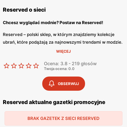
Reserved o sieci
Chcesz wyglądać modnie? Postaw na Reserved!
Reserved – polski sklep, w którym znajdziemy kolekcje
ubrań, które podążają za najnowszymi trendami w modzie.
Reserved powstał w Polsce w 1998 roku w Gdańsku i
WIĘCEJ
należy do spółki LPP razem z innymi markami, do których
Ocena: 3.8 - 219 głosów
należą Cropp, House, Mohito oraz Sinsay. Założycielami
Twoja ocena: 0.0
sieci sklepów są Marek Piechocki i Jerzy Lubianiec.
Reserved zachwyca swoim kolekcjami. Co tydzień
OBSERWUJ
możemy odkryć nowe ubrania, które ma do zaoferowania
polska marka. Reserved czerpie inspiracje od
Reserved aktualne gazetki promocyjne
influrencerów jak również z światowych wybiegów. Sklep
oferuje zarówno markową odzież dla kobiet jak i mężczyzn
BRAK GAZETEK Z SIECI RESERVED
oraz dzieci. Reserved posiada swoją stronę internetową
na której znajdziemy produkty marki. Odzież