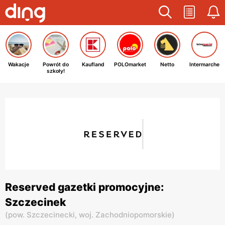
Wakacje
Powrót do
Kaufland
POLOmarket
Netto
Intermarche
szkoły!
Reserved gazetki promocyjne:
Szczecinek
(
pow. Szczecinecki,
woj. Zachodniopomorskie
)