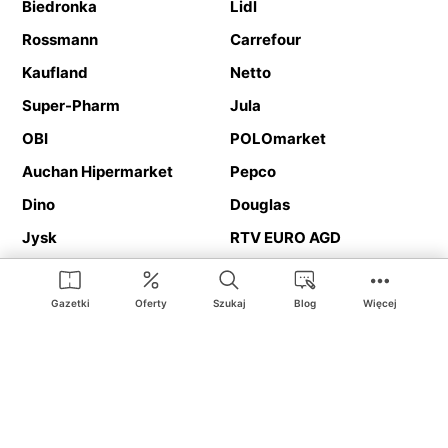
Biedronka
Lidl
Rossmann
Carrefour
Kaufland
Netto
Super-Pharm
Jula
OBI
POLOmarket
Auchan Hipermarket
Pepco
Dino
Douglas
Jysk
RTV EURO AGD
Action
Media Expert
Deichmann
Media Markt
Gazetki
Oferty
Szukaj
Blog
Więcej
Ding.pl to serwis internetowy prezentujący
gazetki promocyjne
oraz
katalogi
sklepów i dużych sieci handlowych. Dzięki
geolokalizacji otrzymasz przede wszystkim oferty sklepów, z
Twojego bliskiego otoczenia. Dodatkowo na stronie znajdziesz
adresy sklepów, więc w trakcie podróży bez problemu trafisz do
ulubionego sklepu.