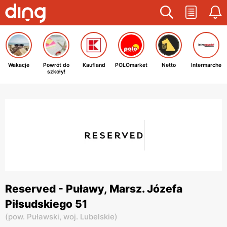
Wakacje
Powrót do
Kaufland
POLOmarket
Netto
Intermarche
szkoły!
Reserved - Puławy, Marsz. Józefa
Piłsudskiego 51
(
pow. Puławski,
woj. Lubelskie
)