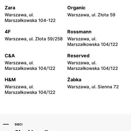
Ciechanów, ul.
Siedlce, ul. Józefa
Władysławowo 65
Piłsudskiego 74
Zara
Organic
Warszawa, ul.
Warszawa, ul. Złota 59
Reserved
Reserved
Marszałkowska 104-122
Radom, ul. Bolesława
Radom al. Józefa
Chrobrego 1
Grzecznarowskiego 28
4F
Rossmann
Warszawa, ul. Złota 59/258
Warszawa, ul.
Reserved
Reserved
Marszałkowska 104/122
Płock, ul. Tysiąclecia 2a
Łuków, ul. Stefana
Zdanowskiego 4
C&A
Reserved
Warszawa, ul.
Warszawa, ul.
Reserved
Reserved
Marszałkowska 104/122
Marszałkowska 104/122
Ostrołęka, ul. Gen. Augusta
Tomaszów Mazowiecki, ul.
Emila Fieldorfa Nila 28
Warszawska 1
H&M
Żabka
Warszawa, ul.
Warszawa, ul. Sienna 72
Reserved
Reserved
Marszałkowska 104/122
Łódź al. Marsz. Józefa
Łódź, ul. Jana Karskiego 5
Piłsudskiego 15/23
SIECI