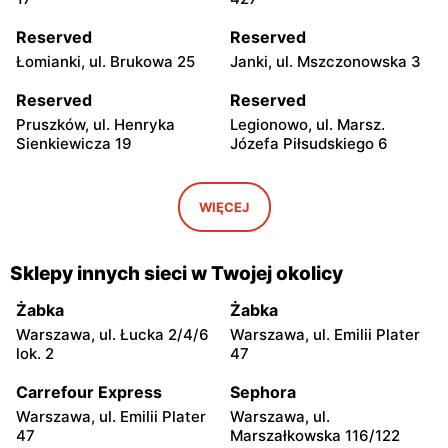
Reserved
Reserved
Łomianki, ul. Brukowa 25
Janki, ul. Mszczonowska 3
Reserved
Reserved
Pruszków, ul. Henryka
Legionowo, ul. Marsz.
Sienkiewicza 19
Józefa Piłsudskiego 6
Reserved
Reserved
Wołomin, ul. Geodetów 2
Mińsk Mazowiecki, ul.
WIĘCEJ
Konstytucji 3 Maja 7
Reserved
Reserved
Sklepy innych sieci w Twojej okolicy
Żyrardów, ul. Mały Rynek 7
Sochaczew, ul.
Warszawska 119
Żabka
Żabka
Warszawa, ul. Łucka 2/4/6
Warszawa, ul. Emilii Plater
Reserved
Reserved
lok. 2
47
Wyszków, ul. Gen. Józefa
Garwolin, ul. Kościuszki 11
Sowińskiego 62
Carrefour Express
Sephora
Warszawa, ul. Emilii Plater
Warszawa, ul.
Reserved
Reserved
47
Marszałkowska 116/122