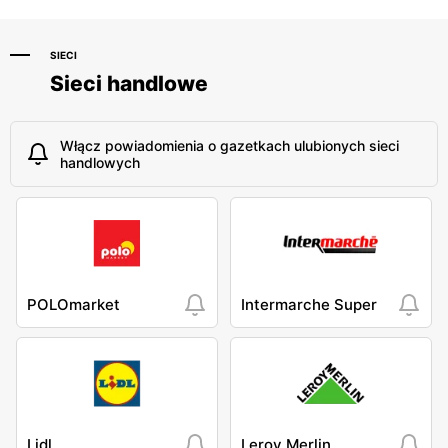
Piłsudskiego 51
Piłsudskiego 15/23
SIECI
Sieci handlowe
Włącz powiadomienia o gazetkach ulubionych sieci
handlowych
POLOmarket
Intermarche Super
Lidl
Leroy Merlin