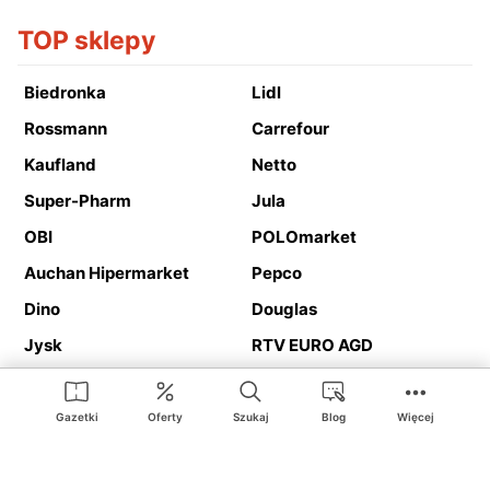
TOP sklepy
Biedronka
Lidl
Rossmann
Carrefour
Kaufland
Netto
Super-Pharm
Jula
OBI
POLOmarket
Auchan Hipermarket
Pepco
Dino
Douglas
Jysk
RTV EURO AGD
Action
Media Expert
Deichmann
Media Markt
Gazetki
Oferty
Szukaj
Blog
Więcej
Ding.pl to serwis internetowy prezentujący
gazetki promocyjne