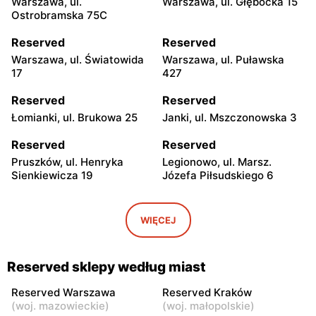
Warszawa, ul.
Warszawa, ul. Głębocka 15
Ostrobramska 75C
Reserved
Reserved
Warszawa, ul. Światowida
Warszawa, ul. Puławska
17
427
Reserved
Reserved
Łomianki, ul. Brukowa 25
Janki, ul. Mszczonowska 3
Reserved
Reserved
Pruszków, ul. Henryka
Legionowo, ul. Marsz.
Sienkiewicza 19
Józefa Piłsudskiego 6
Reserved
Reserved
Wołomin, ul. Geodetów 2
Mińsk Mazowiecki, ul.
WIĘCEJ
Konstytucji 3 Maja 7
Reserved
Reserved
Reserved sklepy według miast
Żyrardów, ul. Mały Rynek 7
Sochaczew, ul.
Warszawska 119
Reserved Warszawa
Reserved Kraków
(
woj. mazowieckie
)
(
woj. małopolskie
)