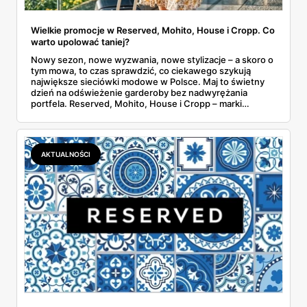
Wielkie promocje w Reserved, Mohito, House i Cropp. Co
warto upolować taniej?
Nowy sezon, nowe wyzwania, nowe stylizacje – a skoro o
tym mowa, to czas sprawdzić, co ciekawego szykują
największe sieciówki modowe w Polsce. Maj to świetny
dzień na odświeżenie garderoby bez nadwyrężania
portfela. Reserved, Mohito, House i Cropp – marki
należące do jednej z największych polskich grup
odzieżowych LPP – kuszą promocjami, zniżkami i
dodatkowymi rabatami. Gdzie warto zajrzeć i co
konkretnie kupić taniej?
AKTUALNOŚCI