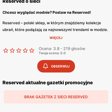
Reserved o sieci
Chcesz wyglądać modnie? Postaw na Reserved!
Reserved – polski sklep, w którym znajdziemy kolekcje
ubrań, które podążają za najnowszymi trendami w modzie.
Reserved powstał w Polsce w 1998 roku w Gdańsku i
WIĘCEJ
należy do spółki LPP razem z innymi markami, do których
Ocena: 3.8 - 219 głosów
należą Cropp, House, Mohito oraz Sinsay. Założycielami
Twoja ocena: 0.0
sieci sklepów są Marek Piechocki i Jerzy Lubianiec.
Reserved zachwyca swoim kolekcjami. Co tydzień
OBSERWUJ
możemy odkryć nowe ubrania, które ma do zaoferowania
polska marka. Reserved czerpie inspiracje od
Reserved aktualne gazetki promocyjne
influrencerów jak również z światowych wybiegów. Sklep
oferuje zarówno markową odzież dla kobiet jak i mężczyzn
BRAK GAZETEK Z SIECI RESERVED
oraz dzieci. Reserved posiada swoją stronę internetową
na której znajdziemy produkty marki. Odzież
charakteryzuje się wysoką jakością. W kolekcjach