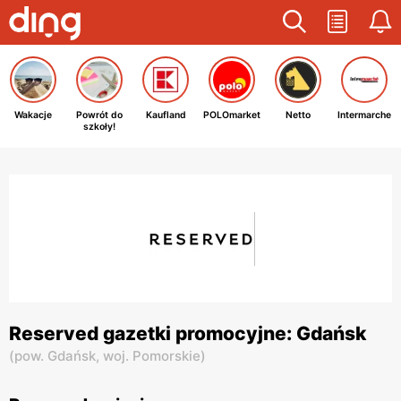
Wakacje
Powrót do
Kaufland
POLOmarket
Netto
Intermarche
szkoły!
Reserved gazetki promocyjne: Gdańsk
(
pow. Gdańsk,
woj. Pomorskie
)