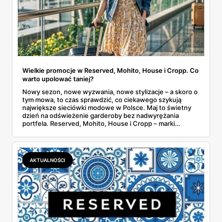
Wielkie promocje w Reserved, Mohito, House i Cropp. Co
warto upolować taniej?
Nowy sezon, nowe wyzwania, nowe stylizacje – a skoro o
tym mowa, to czas sprawdzić, co ciekawego szykują
największe sieciówki modowe w Polsce. Maj to świetny
dzień na odświeżenie garderoby bez nadwyrężania
portfela. Reserved, Mohito, House i Cropp – marki
należące do jednej z największych polskich grup
odzieżowych LPP – kuszą promocjami, zniżkami i
dodatkowymi rabatami. Gdzie warto zajrzeć i co
konkretnie kupić taniej?
AKTUALNOŚCI