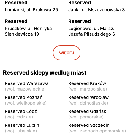
Reserved
Reserved
Łomianki, ul. Brukowa 25
Janki, ul. Mszczonowska 3
Reserved
Reserved
Pruszków, ul. Henryka
Legionowo, ul. Marsz.
Sienkiewicza 19
Józefa Piłsudskiego 6
Reserved
Reserved
Wołomin, ul. Geodetów 2
Mińsk Mazowiecki, ul.
WIĘCEJ
Konstytucji 3 Maja 7
Reserved
Reserved
Reserved sklepy według miast
Żyrardów, ul. Mały Rynek 7
Sochaczew, ul.
Warszawska 119
Reserved Warszawa
Reserved Kraków
(
woj. mazowieckie
)
(
woj. małopolskie
)
Reserved
Reserved
Reserved Poznań
Reserved Wrocław
Wyszków, ul. Gen. Józefa
Garwolin, ul. Kościuszki 11
(
woj. wielkopolskie
)
(
woj. dolnośląskie
)
Sowińskiego 62
Reserved Łódź
Reserved Gdańsk
(
woj. łódzkie
)
(
woj. pomorskie
)
Reserved
Reserved
Reserved Lublin
Reserved Szczecin
Ciechanów, ul.
Siedlce, ul. Józefa
(
woj. lubelskie
)
(
woj. zachodniopomorskie
)
Władysławowo 65
Piłsudskiego 74