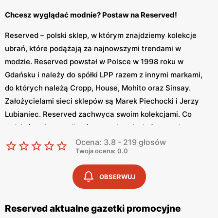
Chcesz wyglądać modnie? Postaw na Reserved!
Reserved – polski sklep, w którym znajdziemy kolekcje
ubrań, które podążają za najnowszymi trendami w
modzie. Reserved powstał w Polsce w 1998 roku w
Gdańsku i należy do spółki LPP razem z innymi markami,
do których należą Cropp, House, Mohito oraz Sinsay.
Założycielami sieci sklepów są Marek Piechocki i Jerzy
Lubianiec. Reserved zachwyca swoim kolekcjami. Co
tydzień możemy odkryć nowe ubrania, które ma do
zaoferowania polska marka. Reserved czerpie inspiracje
Ocena: 3.8 - 219 głosów
Twoja ocena: 0.0
od influrencerów jak również z światowych wybiegów.
Sklep oferuje zarówno markową odzież dla kobiet jak i
OBSERWUJ
mężczyzn oraz dzieci. Reserved posiada swoją stronę
internetową na której znajdziemy produkty marki. Odzież
charakteryzuje się wysoką jakością. W kolekcjach
Reserved aktualne gazetki promocyjne