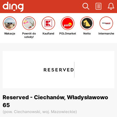
Wakacje
Powrót do
Kaufland
POLOmarket
Netto
Intermarche
szkoły!
Reserved - Ciechanów, Władysławowo
65
(
pow. Ciechanowski,
woj. Mazowieckie
)