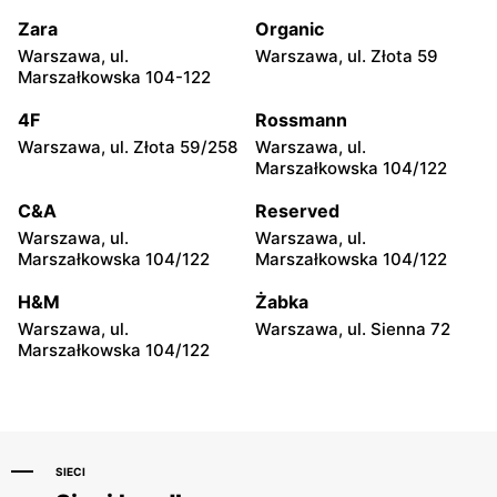
Siedlce, ul. Józefa
Radom, ul. Bolesława
Piłsudskiego 74
Chrobrego 1
Zara
Organic
Warszawa, ul.
Warszawa, ul. Złota 59
Reserved
Reserved
Marszałkowska 104-122
Radom al. Józefa
Płock, ul. Tysiąclecia 2a
Grzecznarowskiego 28
4F
Rossmann
Warszawa, ul. Złota 59/258
Warszawa, ul.
Reserved
Reserved
Marszałkowska 104/122
Łuków, ul. Stefana
Ostrołęka, ul. Gen. Augusta
Zdanowskiego 4
Emila Fieldorfa Nila 28
C&A
Reserved
Warszawa, ul.
Warszawa, ul.
Reserved
Reserved
Marszałkowska 104/122
Marszałkowska 104/122
Tomaszów Mazowiecki, ul.
Puławy, ul. Marsz. Józefa
Warszawska 1
Piłsudskiego 51
H&M
Żabka
Warszawa, ul.
Warszawa, ul. Sienna 72
Reserved
Reserved
Marszałkowska 104/122
Łódź al. Marsz. Józefa
Łódź, ul. Jana Karskiego 5
Piłsudskiego 15/23
SIECI