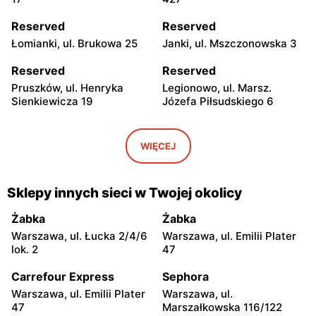
Reserved
Reserved
Łomianki, ul. Brukowa 25
Janki, ul. Mszczonowska 3
Reserved
Reserved
Pruszków, ul. Henryka
Legionowo, ul. Marsz.
Sienkiewicza 19
Józefa Piłsudskiego 6
Reserved
Reserved
Wołomin, ul. Geodetów 2
Mińsk Mazowiecki, ul.
WIĘCEJ
Konstytucji 3 Maja 7
Reserved
Reserved
Sklepy innych sieci w Twojej okolicy
Żyrardów, ul. Mały Rynek 7
Sochaczew, ul.
Warszawska 119
Żabka
Żabka
Warszawa, ul. Łucka 2/4/6
Warszawa, ul. Emilii Plater
Reserved
Reserved
lok. 2
47
Wyszków, ul. Gen. Józefa
Garwolin, ul. Kościuszki 11
Sowińskiego 62
Carrefour Express
Sephora
Warszawa, ul. Emilii Plater
Warszawa, ul.
Reserved
Reserved
47
Marszałkowska 116/122