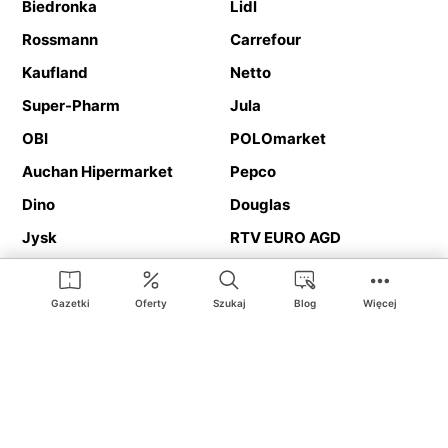
Biedronka
Lidl
Rossmann
Carrefour
Kaufland
Netto
Super-Pharm
Jula
OBI
POLOmarket
Auchan Hipermarket
Pepco
Dino
Douglas
Jysk
RTV EURO AGD
Action
Media Expert
Deichmann
Media Markt
Gazetki
Oferty
Szukaj
Blog
Więcej
Ding.pl to serwis internetowy prezentujący
gazetki promocyjne
oraz
katalogi
sklepów i dużych sieci handlowych. Dzięki
geolokalizacji otrzymasz przede wszystkim oferty sklepów, z
Twojego bliskiego otoczenia. Dodatkowo na stronie znajdziesz
adresy sklepów, więc w trakcie podróży bez problemu trafisz do
ulubionego sklepu.