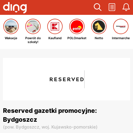
Wakacje
Powrót do
Kaufland
POLOmarket
Netto
Intermarche
szkoły!
Reserved gazetki promocyjne:
Bydgoszcz
(
pow. Bydgoszcz,
woj. Kujawsko-pomorskie
)