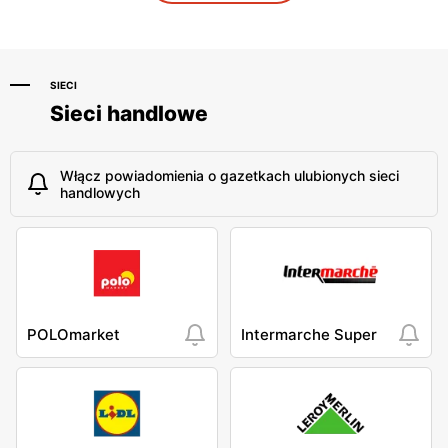
Puławy, ul. Marsz. Józefa
Łódź al. Marsz. Józefa
Piłsudskiego 51
Piłsudskiego 15/23
SIECI
Sieci handlowe
Włącz powiadomienia o gazetkach ulubionych sieci
handlowych
POLOmarket
Intermarche Super