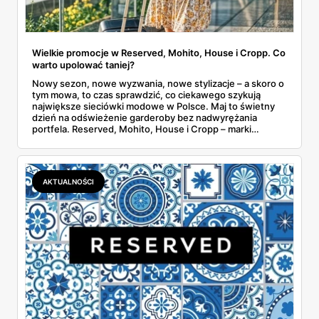
Wielkie promocje w Reserved, Mohito, House i Cropp. Co
warto upolować taniej?
Nowy sezon, nowe wyzwania, nowe stylizacje – a skoro o
tym mowa, to czas sprawdzić, co ciekawego szykują
największe sieciówki modowe w Polsce. Maj to świetny
dzień na odświeżenie garderoby bez nadwyrężania
portfela. Reserved, Mohito, House i Cropp – marki
należące do jednej z największych polskich grup
odzieżowych LPP – kuszą promocjami, zniżkami i
dodatkowymi rabatami. Gdzie warto zajrzeć i co
konkretnie kupić taniej?
AKTUALNOŚCI