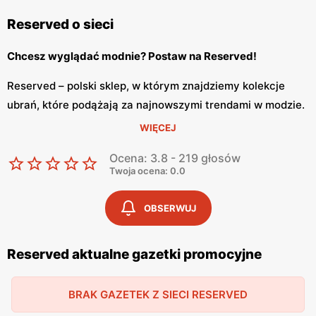
Reserved o sieci
Chcesz wyglądać modnie? Postaw na Reserved!
Reserved – polski sklep, w którym znajdziemy kolekcje
ubrań, które podążają za najnowszymi trendami w modzie.
Reserved powstał w Polsce w 1998 roku w Gdańsku i
WIĘCEJ
należy do spółki LPP razem z innymi markami, do których
Ocena: 3.8 - 219 głosów
należą Cropp, House, Mohito oraz Sinsay. Założycielami
Twoja ocena: 0.0
sieci sklepów są Marek Piechocki i Jerzy Lubianiec.
Reserved zachwyca swoim kolekcjami. Co tydzień
OBSERWUJ
możemy odkryć nowe ubrania, które ma do zaoferowania
polska marka. Reserved czerpie inspiracje od
Reserved aktualne gazetki promocyjne
influrencerów jak również z światowych wybiegów. Sklep
oferuje zarówno markową odzież dla kobiet jak i mężczyzn
BRAK GAZETEK Z SIECI RESERVED
oraz dzieci. Reserved posiada swoją stronę internetową
na której znajdziemy produkty marki. Odzież