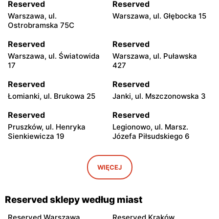
Reserved
Reserved
Warszawa, ul.
Warszawa, ul. Głębocka 15
Ostrobramska 75C
Reserved
Reserved
Warszawa, ul. Światowida
Warszawa, ul. Puławska
17
427
Reserved
Reserved
Łomianki, ul. Brukowa 25
Janki, ul. Mszczonowska 3
Reserved
Reserved
Pruszków, ul. Henryka
Legionowo, ul. Marsz.
Sienkiewicza 19
Józefa Piłsudskiego 6
Reserved
Reserved
Wołomin, ul. Geodetów 2
Mińsk Mazowiecki, ul.
WIĘCEJ
Konstytucji 3 Maja 7
Reserved
Reserved
Reserved sklepy według miast
Żyrardów, ul. Mały Rynek 7
Sochaczew, ul.
Warszawska 119
Reserved Warszawa
Reserved Kraków