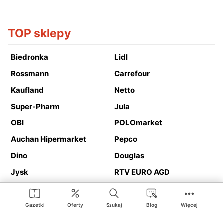
TOP sklepy
Biedronka
Lidl
Rossmann
Carrefour
Kaufland
Netto
Super-Pharm
Jula
OBI
POLOmarket
Auchan Hipermarket
Pepco
Dino
Douglas
Jysk
RTV EURO AGD
Action
Media Expert
Deichmann
Media Markt
Gazetki
Oferty
Szukaj
Blog
Więcej