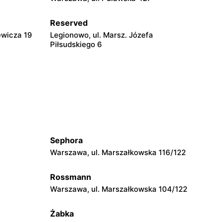
Reserved
ewicza 19
Legionowo, ul. Marsz. Józefa
Piłsudskiego 6
Reserved
Wyszków, ul. Gen. Józefa Sowińskiego
62
Reserved
go 74
Radom, ul. Bolesława Chrobrego 1
Sephora
Reserved
Warszawa, ul. Marszałkowska 116/122
iego 4
Ostrołęka, ul. Gen. Augusta Emila
Fieldorfa Nila 28
Rossmann
Warszawa, ul. Marszałkowska 104/122
Reserved
skiego
Łódź, ul. Jana Karskiego 5
Żabka