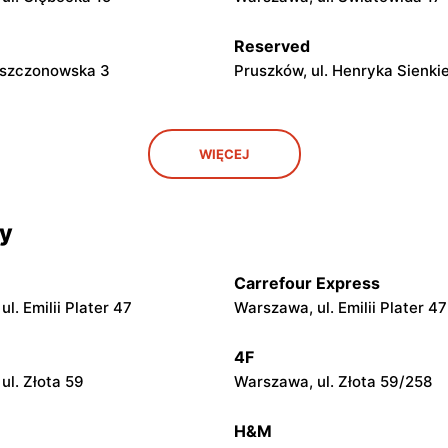
Reserved
 Mszczonowska 3
Pruszków, ul. Henryka Sienki
Reserved
WIĘCEJ
wiecki, ul. Konstytucji 3 Maja
Żyrardów, ul. Mały Rynek 7
cy
Reserved
 ul. Władysławowo 65
Siedlce, ul. Józefa Piłsudskie
Carrefour Express
Reserved
l. Emilii Plater 47
Warszawa, ul. Emilii Plater 47
Tysiąclecia 2a
Łuków, ul. Stefana Zdanowsk
4F
ul. Złota 59
Warszawa, ul. Złota 59/258
Reserved
 Marsz. Józefa Piłsudskiego
Łódź al. Marsz. Józefa Piłsud
H&M
15/23