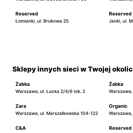
Reserved
Reserved
Łomianki, ul. Brukowa 25
Janki, ul.
Reserved
Reserved
Wołomin, ul. Geodetów 2
Mińsk Mazo
7
Sklepy innych sieci w Twojej okoli
Reserved
Reserved
Garwolin, ul. Kościuszki 11
Ciechanów,
Żabka
Żabka
Reserved
Reserved
Warszawa, ul. Łucka 2/4/6 lok. 2
Warszawa, u
Radom al. Józefa Grzecznarowskiego 28
Płock, ul. 
Zara
Organic
Warszawa, ul. Marszałkowska 104-122
Warszawa, 
Reserved
Reserved
Tomaszów Mazowiecki, ul. Warszawska
Puławy, ul.
C&A
Reserved
1
51