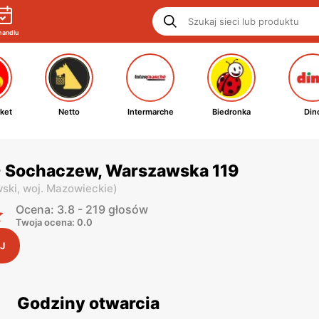
handlu
ket
Netto
Intermarche
Biedronka
Din
- Sochaczew, Warszawska 119
ski,
woj. Mazowieckie
)
Ocena: 3.8 - 219 głosów
Twoja ocena: 0.0
J
Godziny otwarcia