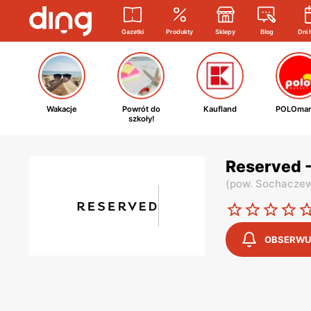
Gazetki
Produkty
Sklepy
Blog
Dni 
Wakacje
Powrót do
Kaufland
POLOmar
szkoły!
Reserved 
(
pow. Sochaczew
OBSERWU