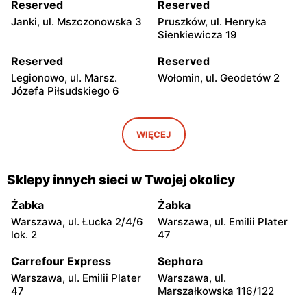
Reserved
Reserved
Janki, ul. Mszczonowska 3
Pruszków, ul. Henryka
Sienkiewicza 19
Reserved
Reserved
Legionowo, ul. Marsz.
Wołomin, ul. Geodetów 2
Józefa Piłsudskiego 6
Reserved
Reserved
Mińsk Mazowiecki, ul.
Żyrardów, ul. Mały Rynek 7
WIĘCEJ
Konstytucji 3 Maja 7
Reserved
Reserved
Sklepy innych sieci w Twojej okolicy
Sochaczew, ul.
Wyszków, ul. Gen. Józefa
Warszawska 119
Sowińskiego 62
Żabka
Żabka
Warszawa, ul. Łucka 2/4/6
Warszawa, ul. Emilii Plater
Reserved
Reserved
lok. 2
47
Garwolin, ul. Kościuszki 11
Ciechanów, ul.
Władysławowo 65
Carrefour Express
Sephora
Warszawa, ul. Emilii Plater
Warszawa, ul.
Reserved
Reserved
47
Marszałkowska 116/122
Siedlce, ul. Józefa
Radom, ul. Bolesława