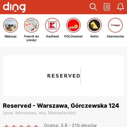
Wakacje
Powrót do
Kaufland
POLOmarket
Netto
Intermarche
szkoły!
Reserved - Warszawa, Górczewska 124
(
pow. Warszawa,
woj. Mazowieckie
)
Ocena: 3.8 - 219 głosów