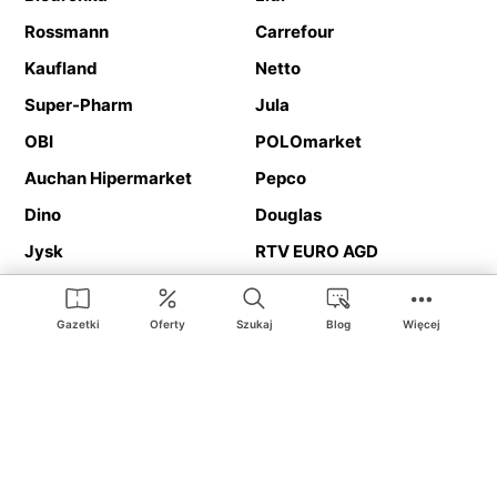
Rossmann
Carrefour
Kaufland
Netto
Super-Pharm
Jula
OBI
POLOmarket
Auchan Hipermarket
Pepco
Dino
Douglas
Jysk
RTV EURO AGD
Action
Media Expert
Deichmann
Media Markt
Gazetki
Oferty
Szukaj
Blog
Więcej
Ding.pl to serwis internetowy prezentujący
gazetki promocyjne
oraz
katalogi
sklepów i dużych sieci handlowych. Dzięki
geolokalizacji otrzymasz przede wszystkim oferty sklepów, z
Twojego bliskiego otoczenia. Dodatkowo na stronie znajdziesz
adresy sklepów, więc w trakcie podróży bez problemu trafisz do
ulubionego sklepu.