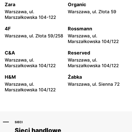
Piłsudskiego 74
Chrobrego 1
Zara
Organic
Warszawa, ul.
Warszawa, ul. Złota 59
Reserved
Reserved
Marszałkowska 104-122
Radom al. Józefa
Płock, ul. Tysiąclecia 2a
Grzecznarowskiego 28
4F
Rossmann
Warszawa, ul. Złota 59/258
Warszawa, ul.
Reserved
Reserved
Marszałkowska 104/122
Łuków, ul. Stefana
Ostrołęka, ul. Gen. Augusta
Zdanowskiego 4
Emila Fieldorfa Nila 28
C&A
Reserved
Warszawa, ul.
Warszawa, ul.
Reserved
Reserved
Marszałkowska 104/122
Marszałkowska 104/122
Tomaszów Mazowiecki, ul.
Puławy, ul. Marsz. Józefa
Warszawska 1
Piłsudskiego 51
H&M
Żabka
Warszawa, ul.
Warszawa, ul. Sienna 72
Reserved
Reserved
Marszałkowska 104/122
Łódź al. Marsz. Józefa
Łódź, ul. Jana Karskiego 5
Piłsudskiego 15/23
SIECI
Sieci handlowe