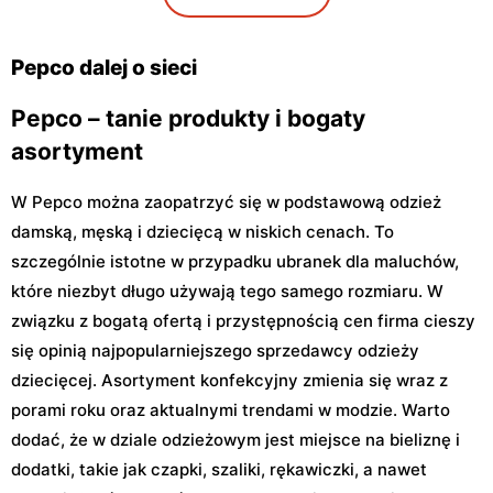
Pepco
Pepco
Warszawa al. Komisji
Warszawa, ul. Zgrupowania
Pepco dalej o sieci
Edukacji Narodowej 85
AK Kampinos 15
Pepco – tanie produkty i bogaty
asortyment
W Pepco można zaopatrzyć się w podstawową odzież
damską, męską i dziecięcą w niskich cenach. To
szczególnie istotne w przypadku ubranek dla maluchów,
które niezbyt długo używają tego samego rozmiaru. W
związku z bogatą ofertą i przystępnością cen firma cieszy
się opinią najpopularniejszego sprzedawcy odzieży
dziecięcej. Asortyment konfekcyjny zmienia się wraz z
porami roku oraz aktualnymi trendami w modzie. Warto
dodać, że w dziale odzieżowym jest miejsce na bieliznę i
dodatki, takie jak czapki, szaliki, rękawiczki, a nawet