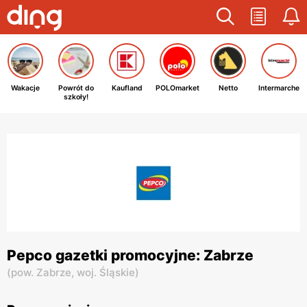
Wakacje
Powrót do
Kaufland
POLOmarket
Netto
Intermarche
szkoły!
Pepco gazetki promocyjne: Zabrze
(
pow. Zabrze,
woj. Śląskie
)