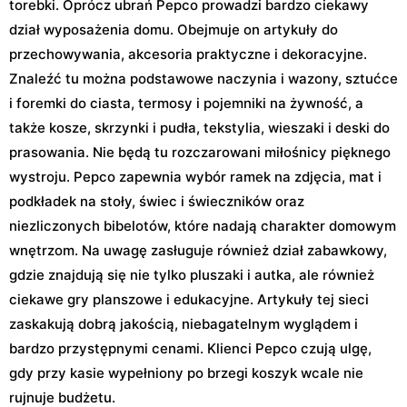
torebki. Oprócz ubrań Pepco prowadzi bardzo ciekawy
dział wyposażenia domu. Obejmuje on artykuły do
przechowywania, akcesoria praktyczne i dekoracyjne.
Znaleźć tu można podstawowe naczynia i wazony, sztućce
i foremki do ciasta, termosy i pojemniki na żywność, a
także kosze, skrzynki i pudła, tekstylia, wieszaki i deski do
prasowania. Nie będą tu rozczarowani miłośnicy pięknego
wystroju. Pepco zapewnia wybór ramek na zdjęcia, mat i
podkładek na stoły, świec i świeczników oraz
niezliczonych bibelotów, które nadają charakter domowym
wnętrzom. Na uwagę zasługuje również dział zabawkowy,
gdzie znajdują się nie tylko pluszaki i autka, ale również
ciekawe gry planszowe i edukacyjne. Artykuły tej sieci
zaskakują dobrą jakością, niebagatelnym wyglądem i
bardzo przystępnymi cenami. Klienci Pepco czują ulgę,
gdy przy kasie wypełniony po brzegi koszyk wcale nie
rujnuje budżetu.