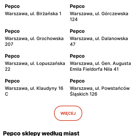
Pepco
Pepco
Warszawa, ul. Birżańska 1
Warszawa, ul. Górczewska
124
Pepco
Pepco
Warszawa, ul. Grochowska
Warszawa, ul. Dalanowska
207
47
Pepco
Pepco
Warszawa, ul. Łopuszańska
Warszawa, ul. Gen. Augusta
22
Emila Fieldorfa Nila 41
Pepco
Pepco
Warszawa, ul. Klaudyny 16
Warszawa, ul. Powstańców
C
Śląskich 126
Pepco
Pepco
Warszawa, ul. Wrocławska
Warszawa, ul. Świetlików 8
WIĘCEJ
8
Pepco
Pepco
Pepco sklepy według miast