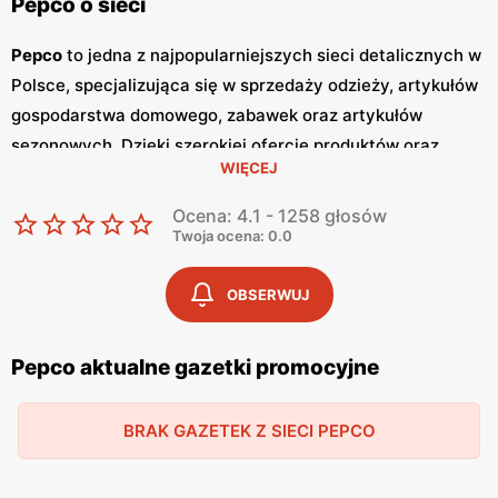
Pepco o sieci
Pepco
to jedna z najpopularniejszych sieci detalicznych w
Polsce, specjalizująca się w sprzedaży odzieży, artykułów
gospodarstwa domowego, zabawek oraz artykułów
sezonowych. Dzięki szerokiej ofercie produktów oraz
WIĘCEJ
atrakcyjnym cenom,
Pepco
zdobyło zaufanie milionów
klientów w kraju. Główną zaletą tej sieci jest dbałość o
Ocena: 4.1 - 1258 głosów
zapewnienie
niskich cen
, co sprawia, że zakupy w
Pepco
Twoja ocena: 0.0
są dostępne dla szerokiej grupy odbiorców. Jednym z
kluczowych elementów strategii marketingowej
Pepco
są
OBSERWUJ
regularnie wydawane
gazetki promocyjne
.
Gazetki
te są
publikowane co dwa tygodnie, a każda z nich zawiera
Pepco aktualne gazetki promocyjne
bogaty wybór produktów w obniżonych cenach. Dzięki
temu klienci mogą być na bieżąco z najnowszymi
BRAK GAZETEK Z SIECI PEPCO
promocjami
i okazjami, co pozwala im na planowanie
zakupów w sposób przemyślany i oszczędny. Oferta
Pepco