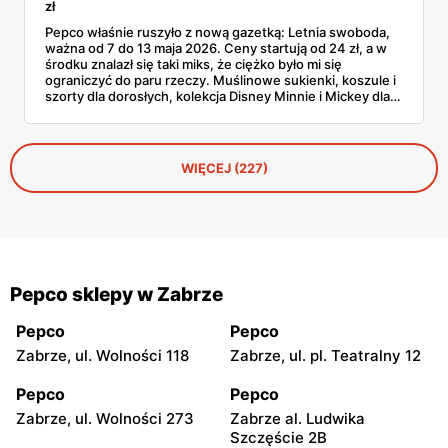
zł
Pepco właśnie ruszyło z nową gazetką: Letnia swoboda,
ważna od 7 do 13 maja 2026. Ceny startują od 24 zł, a w
środku znalazł się taki miks, że ciężko było mi się
ograniczyć do paru rzeczy. Muślinowe sukienki, koszule i
szorty dla dorosłych, kolekcja Disney Minnie i Mickey dla
niemowląt, koszulki Garfielda dla starszych dzieci,
zabawki, akcesoria dla zwierząt i tarasowe drobiazgi w
wisienki. Przejrzałam stronę po stronie i wyłuskałam to, na
co szkoda przejść obojętnie. Z aplikacją Pepco można
WIĘCEJ (227)
dodatkowo odbić 10% u kasy.
Pepco sklepy w Zabrze
Pepco
Pepco
Zabrze, ul. Wolności 118
Zabrze, ul. pl. Teatralny 12
Pepco
Pepco
Zabrze, ul. Wolności 273
Zabrze al. Ludwika
Szczęście 2B