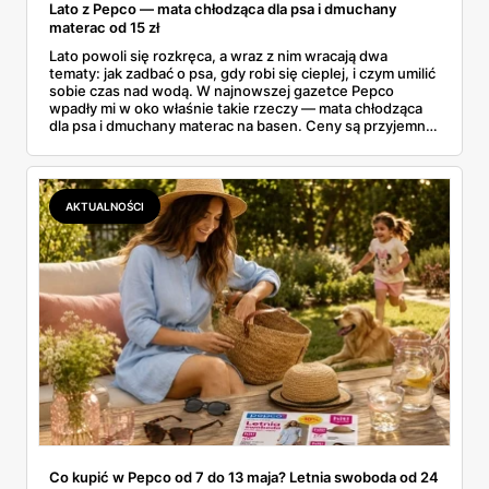
Lato z Pepco — mata chłodząca dla psa i dmuchany
materac od 15 zł
Lato powoli się rozkręca, a wraz z nim wracają dwa
tematy: jak zadbać o psa, gdy robi się cieplej, i czym umilić
sobie czas nad wodą. W najnowszej gazetce Pepco
wpadły mi w oko właśnie takie rzeczy — mata chłodząca
dla psa i dmuchany materac na basen. Ceny są przyjemne:
mata od 25 zł, a dmuchańce nad wodę od kilku złotych.
Zebrałam to, co naprawdę warto rozważyć na ten sezon
— dla czworonoga w domu i dla całej rodziny nad wodą.
AKTUALNOŚCI
Co kupić w Pepco od 7 do 13 maja? Letnia swoboda od 24