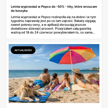
Letnia wyprzedaż w Pepco do -50% - hity, które wrzucam
do koszyka
Letnia wyprzedaż w Pepco rozkręciła się na dobre i w tym
tygodniu naprawdę jest po co tam zajrzeć. Rabaty sięgają
nawet połowy ceny, a w aplikacji dorzucają jeszcze
dodatkowe dziesięć procent. Przejrzałam całą gazetkę
ważną od 18 do 24 czerwca i powybierałam to, co sama
bez wahania zgarnęłabym z półki. Dmuchańce na basen,
bawełniane ubranka dla dzieci, koszulki z bajkowymi
postaciami. Wszystko z jednej gazetki, bez biegania po
pół mieście.
AKTUALNOŚCI