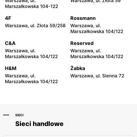
Warszawa, ul.
Warszawa, ul. Złota 59
Pepco
Pepco
Marszałkowska 104-122
Warszawa al. Krakowska 61
Warszawa, ul. Bronowska 4
4F
Rossmann
Pepco
Pepco
Warszawa, ul. Złota 59/258
Warszawa, ul.
Warszawa al.
Warszawa, ul. Gen.
Marszałkowska 104/122
Rzeczypospolitej 23
Felicjana Sławoja
Składkowskiego 4
C&A
Reserved
Warszawa, ul.
Warszawa, ul.
Pepco
Pepco
Marszałkowska 104/122
Marszałkowska 104/122
Warszawa, ul. Głębocka 15
Warszawa al. Komisji
Edukacji Narodowej 85
H&M
Żabka
Warszawa, ul.
Warszawa, ul. Sienna 72
Pepco
Pepco
Marszałkowska 104/122
Warszawa, ul. Zgrupowania
Warszawa, ul. Herbu Oksza
AK Kampinos 15
22
SIECI
Sieci handlowe