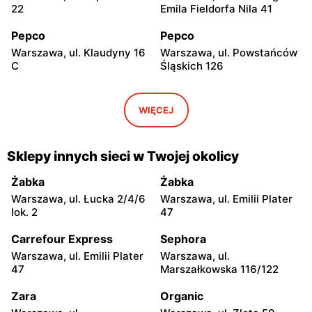
22
Emila Fieldorfa Nila 41
Pepco
Pepco
Warszawa, ul. Klaudyny 16
Warszawa, ul. Powstańców
C
Śląskich 126
Pepco
Pepco
Warszawa, ul. Wrocławska
Warszawa, ul. Świetlików 8
WIĘCEJ
8
Pepco
Pepco
Sklepy innych sieci w Twojej okolicy
Warszawa, ul. Rembielińska
Warszawa, ul. Wałbrzyska
20
11
Żabka
Żabka
Warszawa, ul. Łucka 2/4/6
Warszawa, ul. Emilii Plater
Pepco
Pepco
lok. 2
47
Warszawa, ul. Wierna 23
Warszawa, ul. Starowiślna
4
Carrefour Express
Sephora
Warszawa, ul. Emilii Plater
Warszawa, ul.
Pepco
Pepco
47
Marszałkowska 116/122
Warszawa, ul. Łodygowa
Warszawa, ul. Przy Agorze
24a
26
Zara
Organic