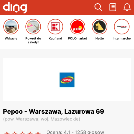
Wakacje
Powrót do
Kaufland
POLOmarket
Netto
Intermarche
szkoły!
Pepco - Warszawa, Lazurowa 69
(
pow. Warszawa,
woj. Mazowieckie
)
Ocena: 4.1 - 1258 głosów