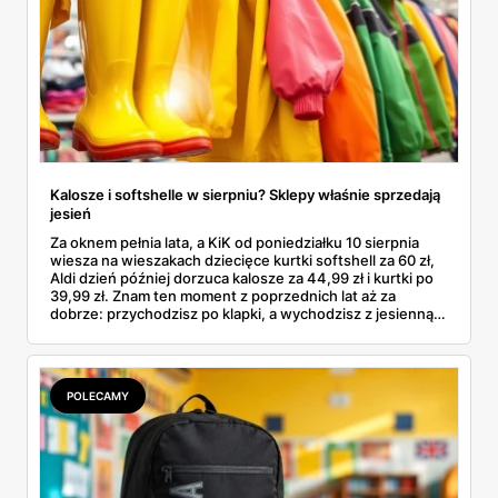
Kalosze i softshelle w sierpniu? Sklepy właśnie sprzedają
jesień
Za oknem pełnia lata, a KiK od poniedziałku 10 sierpnia
wiesza na wieszakach dziecięce kurtki softshell za 60 zł,
Aldi dzień później dorzuca kalosze za 44,99 zł i kurtki po
39,99 zł. Znam ten moment z poprzednich lat aż za
dobrze: przychodzisz po klapki, a wychodzisz z jesienną
garderobą dla całej rodziny. Sprawdziłam, co dokładnie
pojawi się w gazetkach w przyszłym tygodniu i czy jest
sens kupować jesień, zanim skończą się wakacje.
POLECAMY