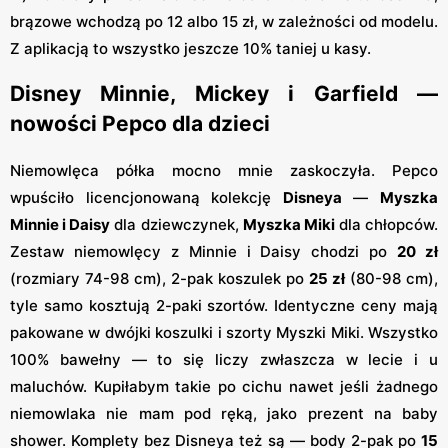
brązowe wchodzą po 12 albo 15 zł, w zależności od modelu.
Z aplikacją to wszystko jeszcze 10% taniej u kasy.
Disney Minnie, Mickey i Garfield —
nowości Pepco dla dzieci
Niemowlęca półka mocno mnie zaskoczyła. Pepco
wpuściło licencjonowaną kolekcję
Disneya
—
Myszka
Minnie i Daisy
dla dziewczynek,
Myszka Miki
dla chłopców.
Zestaw niemowlęcy z Minnie i Daisy chodzi po
20 zł
(rozmiary 74-98 cm), 2-pak koszulek po
25 zł
(80-98 cm),
tyle samo kosztują 2-paki szortów. Identyczne ceny mają
pakowane w dwójki koszulki i szorty Myszki Miki. Wszystko
100% bawełny — to się liczy zwłaszcza w lecie i u
maluchów. Kupiłabym takie po cichu nawet jeśli żadnego
niemowlaka nie mam pod ręką, jako prezent na baby
shower. Komplety bez Disneya też są — body 2-pak po
15