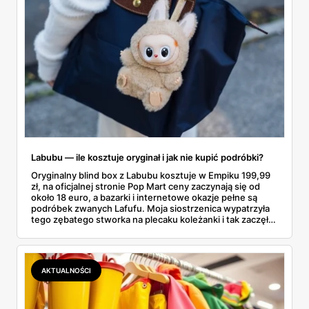
Labubu — ile kosztuje oryginał i jak nie kupić podróbki?
Oryginalny blind box z Labubu kosztuje w Empiku 199,99
zł, na oficjalnej stronie Pop Mart ceny zaczynają się od
około 18 euro, a bazarki i internetowe okazje pełne są
podróbek zwanych Lafufu. Moja siostrzenica wypatrzyła
tego zębatego stworka na plecaku koleżanki i tak zaczęło
się rodzinne śledztwo: co to właściwie jest, ile naprawdę
kosztuje i po czym poznać, że sprzedawca nie wciska nam
podróbki. Spisałam wszystko, czego się dowiedziałam —
łącznie z jedną wpadką, o której za chwilę.
AKTUALNOŚCI