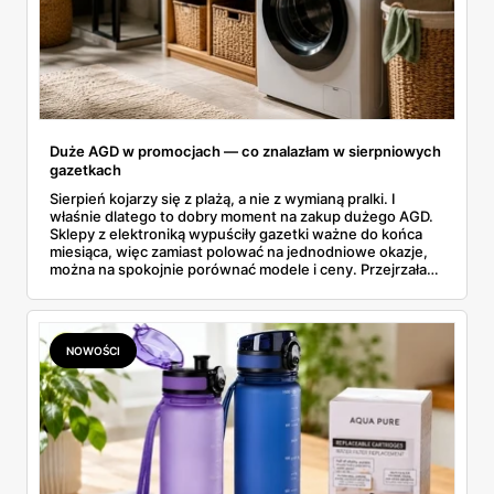
Duże AGD w promocjach — co znalazłam w sierpniowych
gazetkach
Sierpień kojarzy się z plażą, a nie z wymianą pralki. I
właśnie dlatego to dobry moment na zakup dużego AGD.
Sklepy z elektroniką wypuściły gazetki ważne do końca
miesiąca, więc zamiast polować na jednodniowe okazje,
można na spokojnie porównać modele i ceny. Przejrzałam
aktualne promocje AGD i RTV — poniżej wszystko, co
znalazłam, z cenami i terminami.
NOWOŚCI