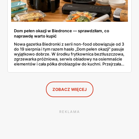
Dom pełen okazji w Biedronce — sprawdziłam, co
naprawdę warto kupić
Nowa gazetka Biedronki z serii non-food obowiązuje od 3
do 19 sierpnia i tym razem hasło „Dom pełen okazji" pasuje
wyjątkowo dobrze. W środku frytkownica beztłuszczowa,
zgrzewarka próżniowa, serwis obiadowy na osiemnaście
elementów i cała półka drobiazgów do kuchni. Przejrzałam
wszystkie strony i wybrałam to, po co sama ustawiłabym
się przy półce z samego rana.
ZOBACZ WIĘCEJ
REKLAMA