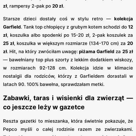
zł
, rampersy 2-pak po
20 zł
.
Starsze dzieci dostały coś w stylu retro —
kolekcja
Garfield
. Tank top chłopięcy z grubym kotem schodzi do
12
zł
, koszulka albo spodenki po 15-20 zł, 2-pak koszulek za
25 zł
, koszulka w większym rozmiarze (134-170 cm) za
20
zł
. Hit, na który zwróciłam uwagę:
piżama Garfield
za
25 zł
— bawełniany top plus szorty z lekkim dodatkiem wiskozy,
w rozmiarach 92-128 cm. Kolekcja idzie w klimacie
nostalgii dla rodziców, którzy z Garfieldem dorastali w
latach 90. 100% bawełna, sprawdzałam metki.
Zabawki, taras i wisienki dla zwierząt —
co jeszcze leży w gazetce
Reszta gazetki to mieszanka, która świetnie pokazuje, że
Pepco myśli o całej rodzinie razem ze zwierzakami.