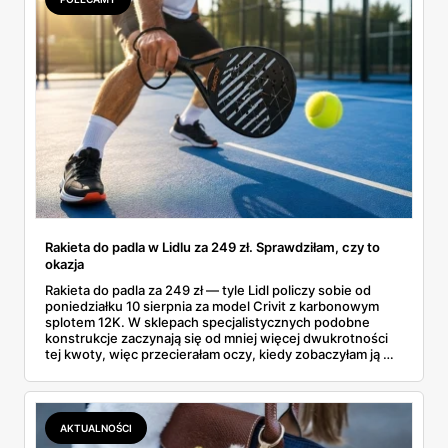
Rakieta do padla w Lidlu za 249 zł. Sprawdziłam, czy to
okazja
Rakieta do padla za 249 zł — tyle Lidl policzy sobie od
poniedziałku 10 sierpnia za model Crivit z karbonowym
splotem 12K. W sklepach specjalistycznych podobne
konstrukcje zaczynają się od mniej więcej dwukrotności
tej kwoty, więc przecierałam oczy, kiedy zobaczyłam ją w
gazetce między dresami a wkrętarką. Padel to dziś
najszybciej rosnący sport w Polsce: kortów przybywa
lawinowo, a chętnych jeszcze szybciej. Sprawdziłam, co
dokładnie dostajemy za te pieniądze i komu taka rakieta
AKTUALNOŚCI
faktycznie wystarczy.