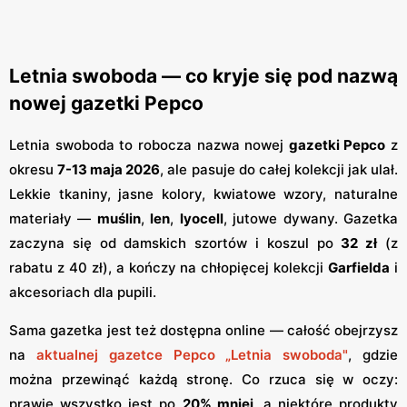
Letnia swoboda — co kryje się pod nazwą
nowej gazetki Pepco
Letnia swoboda to robocza nazwa nowej
gazetki Pepco
z
okresu
7-13 maja 2026
, ale pasuje do całej kolekcji jak ulał.
Lekkie tkaniny, jasne kolory, kwiatowe wzory, naturalne
materiały —
muślin
,
len
,
lyocell
, jutowe dywany. Gazetka
zaczyna się od damskich szortów i koszul po
32 zł
(z
rabatu z 40 zł), a kończy na chłopięcej kolekcji
Garfielda
i
akcesoriach dla pupili.
Sama gazetka jest też dostępna online — całość obejrzysz
na
aktualnej gazetce Pepco „Letnia swoboda"
, gdzie
można przewinąć każdą stronę. Co rzuca się w oczy:
prawie wszystko jest po
20% mniej
, a niektóre produkty