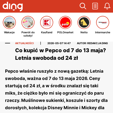
Wakacje
Powrót do
Kaufland
POLOmarket
Netto
Intermarche
szkoły!
AKTUALNOŚCI
|
2026-05-07 14:47
AUTOR: REDAKCJA DING
Co kupić w Pepco od 7 do 13 maja?
Letnia swoboda od 24 zł
Pepco właśnie ruszyło z nową gazetką: Letnia
swoboda, ważna od 7 do 13 maja 2026. Ceny
startują od 24 zł, a w środku znalazł się taki
miks, że ciężko było mi się ograniczyć do paru
rzeczy. Muślinowe sukienki, koszule i szorty dla
dorosłych, kolekcja Disney Minnie i Mickey dla