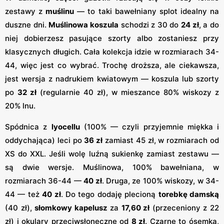
zestawy z
muślinu
— to taki bawełniany splot idealny na
duszne dni.
Muślinowa koszula
schodzi z 30 do
24 zł
, a do
niej dobierzesz pasujące szorty albo zostaniesz przy
klasycznych długich. Cała kolekcja idzie w rozmiarach 34-
44, więc jest co wybrać. Trochę droższa, ale ciekawsza,
jest wersja z nadrukiem kwiatowym — koszula lub szorty
po
32 zł
(regularnie 40 zł), w mieszance 80% wiskozy z
20% lnu.
Spódnica z
lyocellu
(100% — czyli przyjemnie miękka i
oddychająca) leci po
36 zł
zamiast 45 zł, w rozmiarach od
XS do XXL. Jeśli wolę luźną sukienkę zamiast zestawu —
są dwie wersje. Muślinowa, 100% bawełniana, w
rozmiarach 36-44 —
40 zł
. Druga, ze 100% wiskozy, w 34-
44 — też
40 zł
. Do tego dodaję plecioną
torebkę damską
(40 zł),
słomkowy kapelusz
za
17,60 zł
(przeceniony z 22
zł) i okulary przeciwsłoneczne od
8 zł
. Czarne to ósemka,