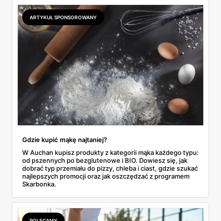
odpowiada masłem za 2,99 zł. Werdykt w skrócie:
najwięcej wyciśniesz z Biedronki, po świeże warzywa jedź
ARTYKUŁ SPONSOROWANY
do Aldi.
Gdzie kupić mąkę najtaniej?
W Auchan kupisz produkty z kategorii mąka każdego typu:
od pszennych po bezglutenowe i BIO. Dowiesz się, jak
dobrać typ przemiału do pizzy, chleba i ciast, gdzie szukać
najlepszych promocji oraz jak oszczędzać z programem
Skarbonka.
POLECAMY