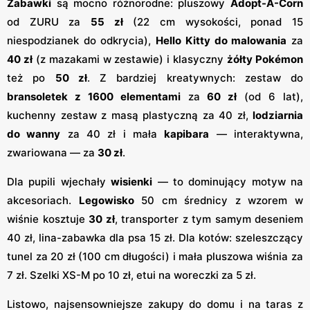
Zabawki
są mocno różnorodne: pluszowy
Adopt-A-Corn
od ZURU za
55 zł
(22 cm wysokości, ponad 15
niespodzianek do odkrycia),
Hello Kitty do malowania
za
40 zł
(z mazakami w zestawie) i klasyczny
żółty Pokémon
też po
50 zł
. Z bardziej kreatywnych: zestaw do
bransoletek z 1600 elementami
za
60 zł
(od 6 lat),
kuchenny zestaw z masą plastyczną za 40 zł,
lodziarnia
do wanny
za 40 zł i mała
kapibara
— interaktywna,
zwariowana — za
30 zł
.
Dla pupili wjechały
wisienki
— to dominujący motyw na
akcesoriach.
Legowisko
50 cm średnicy z wzorem w
wiśnie kosztuje
30 zł
, transporter z tym samym deseniem
40 zł, lina-zabawka dla psa 15 zł. Dla kotów: szeleszczący
tunel za 20 zł (100 cm długości) i mała pluszowa wiśnia za
7 zł. Szelki XS-M po 10 zł, etui na woreczki za 5 zł.
Listowo, najsensowniejsze zakupy do domu i na taras z