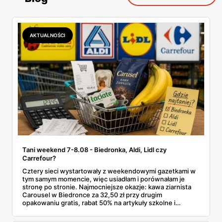
AKTUALNOŚCI
Tani weekend 7-8.08 - Biedronka, Aldi, Lidl czy
Carrefour?
Cztery sieci wystartowały z weekendowymi gazetkami w
tym samym momencie, więc usiadłam i porównałam je
stronę po stronie. Najmocniejsze okazje: kawa ziarnista
Carousel w Biedronce za 32,50 zł przy drugim
opakowaniu gratis, rabat 50% na artykuły szkolne i
przemysłowe przy zakupie trzech sztuk oraz banany po
2,99 zł za kilogram, ale wyłącznie w sobotę z aplikacją. Aldi