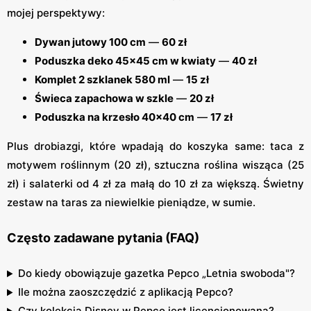
mojej perspektywy:
Dywan jutowy 100 cm
—
60 zł
Poduszka deko 45×45 cm w kwiaty
—
40 zł
Komplet 2 szklanek 580 ml
—
15 zł
Świeca zapachowa w szkle
—
20 zł
Poduszka na krzesło 40×40 cm
—
17 zł
Plus drobiazgi, które wpadają do koszyka same: taca z
motywem roślinnym (20 zł), sztuczna roślina wisząca (25
zł) i salaterki od 4 zł za małą do 10 zł za większą. Świetny
zestaw na taras za niewielkie pieniądze, w sumie.
Często zadawane pytania (FAQ)
Do kiedy obowiązuje gazetka Pepco „Letnia swoboda"?
Ile można zaoszczędzić z aplikacją Pepco?
Czy kolekcja Disney w Pepco jest licencjonowana?