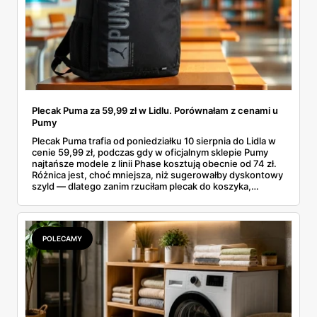
Plecak Puma za 59,99 zł w Lidlu. Porównałam z cenami u
Pumy
Plecak Puma trafia od poniedziałku 10 sierpnia do Lidla w
cenie 59,99 zł, podczas gdy w oficjalnym sklepie Pumy
najtańsze modele z linii Phase kosztują obecnie od 74 zł.
Różnica jest, choć mniejsza, niż sugerowałby dyskontowy
szyld — dlatego zanim rzuciłam plecak do koszyka,
rozłożyłam ceny na czynniki pierwsze. Poniżej cała
rozpiska: co dokładnie sprzedaje Lidl, ile kosztują
odpowiedniki u producenta i komu ten zakup naprawdę
się opłaci.
POLECAMY