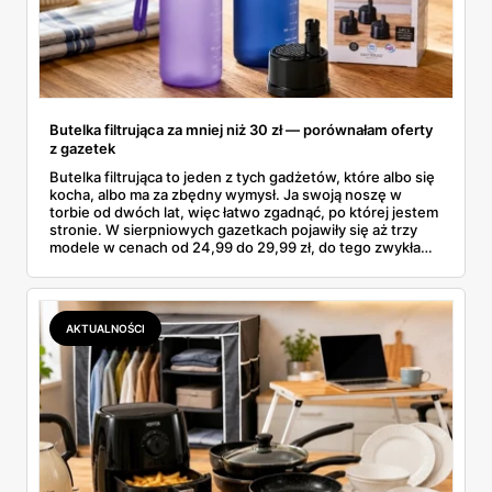
Butelka filtrująca za mniej niż 30 zł — porównałam oferty
z gazetek
Butelka filtrująca to jeden z tych gadżetów, które albo się
kocha, albo ma za zbędny wymysł. Ja swoją noszę w
torbie od dwóch lat, więc łatwo zgadnąć, po której jestem
stronie. W sierpniowych gazetkach pojawiły się aż trzy
modele w cenach od 24,99 do 29,99 zł, do tego zwykła
butelka za 14,99 zł dla nieprzekonanych. Sprawdziłam
wszystkie oferty i policzyłam, kiedy taki zakup faktycznie
się opłaca.
AKTUALNOŚCI