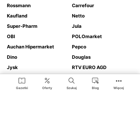
Rossmann
Carrefour
Kaufland
Netto
Super-Pharm
Jula
OBI
POLOmarket
Auchan Hipermarket
Pepco
Dino
Douglas
Jysk
RTV EURO AGD
Action
Media Expert
Deichmann
Media Markt
Gazetki
Oferty
Szukaj
Blog
Więcej
Ding.pl to serwis internetowy prezentujący
gazetki promocyjne
oraz
katalogi
sklepów i dużych sieci handlowych. Dzięki
geolokalizacji otrzymasz przede wszystkim oferty sklepów, z
Twojego bliskiego otoczenia. Dodatkowo na stronie znajdziesz
adresy sklepów, więc w trakcie podróży bez problemu trafisz do
ulubionego sklepu.