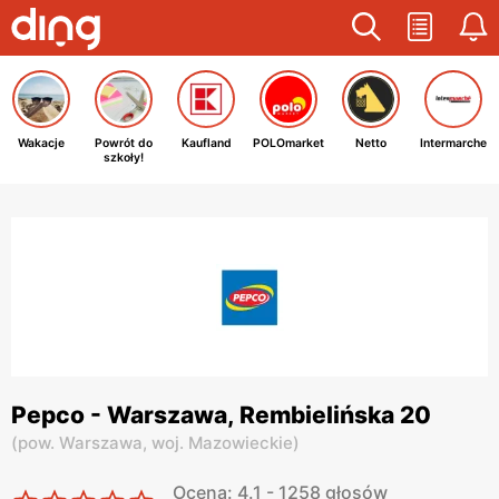
Wakacje
Powrót do
Kaufland
POLOmarket
Netto
Intermarche
szkoły!
Pepco - Warszawa, Rembielińska 20
(
pow. Warszawa,
woj. Mazowieckie
)
Ocena: 4.1 - 1258 głosów