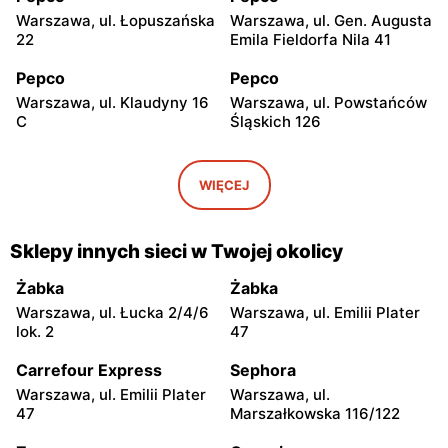
Warszawa, ul. Łopuszańska
Warszawa, ul. Gen. Augusta
22
Emila Fieldorfa Nila 41
Pepco
Pepco
Warszawa, ul. Klaudyny 16
Warszawa, ul. Powstańców
C
Śląskich 126
Pepco
Pepco
Warszawa, ul. Wrocławska
Warszawa, ul. Świetlików 8
WIĘCEJ
8
Pepco
Pepco
Sklepy innych sieci w Twojej okolicy
Warszawa, ul. Wałbrzyska
Warszawa, ul. Wierna 23
11
Żabka
Żabka
Warszawa, ul. Łucka 2/4/6
Warszawa, ul. Emilii Plater
Pepco
Pepco
lok. 2
47
Warszawa, ul. Lazurowa 69
Warszawa, ul. Starowiślna
4
Carrefour Express
Sephora
Warszawa, ul. Emilii Plater
Warszawa, ul.
Pepco
Pepco
47
Marszałkowska 116/122
Warszawa, ul. Łodygowa
Warszawa, ul. Przy Agorze