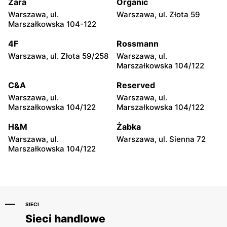
24a
26
Zara
Organic
Warszawa, ul.
Warszawa, ul. Złota 59
Pepco
Pepco
Marszałkowska 104-122
Warszawa al. Krakowska 61
Warszawa, ul. Bronowska 4
4F
Rossmann
Pepco
Pepco
Warszawa, ul. Złota 59/258
Warszawa, ul.
Warszawa al.
Warszawa, ul. Gen.
Marszałkowska 104/122
Rzeczypospolitej 23
Felicjana Sławoja
Składkowskiego 4
C&A
Reserved
Warszawa, ul.
Warszawa, ul.
Pepco
Pepco
Marszałkowska 104/122
Marszałkowska 104/122
Warszawa, ul. Głębocka 15
Warszawa al. Komisji
Edukacji Narodowej 85
H&M
Żabka
Warszawa, ul.
Warszawa, ul. Sienna 72
Pepco
Pepco
Marszałkowska 104/122
Warszawa, ul. Zgrupowania
Warszawa, ul. Herbu Oksza
AK Kampinos 15
22
SIECI
Sieci handlowe