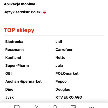
Aplikacja mobilna
Język serwisu: Polski
TOP sklepy
Biedronka
Lidl
Rossmann
Carrefour
Kaufland
Netto
Super-Pharm
Jula
OBI
POLOmarket
Auchan Hipermarket
Pepco
Dino
Douglas
Jysk
RTV EURO AGD
Action
Media Expert