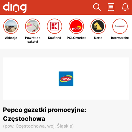
Wakacje
Powrót do
Kaufland
POLOmarket
Netto
Intermarche
szkoły!
Pepco gazetki promocyjne:
Częstochowa
(
pow. Częstochowa,
woj. Śląskie
)