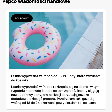
Pepco wiadomości handlowe
POLECAMY
Letnia wyprzedaż w Pepco do -50% - hity, które wrzucam
do koszyka
Letnia wyprzedaż w Pepco rozkręciła się na dobre i w tym
tygodniu naprawdę jest po co tam zajrzeć. Rabaty sięgają
nawet połowy ceny, a w aplikacji dorzucają jeszcze
dodatkowe dziesięć procent. Przejrzałam całą gazetkę
ważną od 18 do 24 czerwca i powybierałam to, co sama
bez wahania zgarnęłabym z półki. Dmuchańce na basen,
bawełniane ubranka dla dzieci, koszulki z bajkowymi