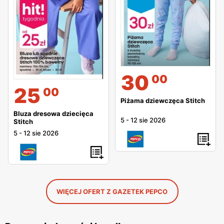
30
00
25
00
Piżama dziewczęca Stitch
Bluza dresowa dziecięca
5
-
12 sie 2026
Stitch
5
-
12 sie 2026
WIĘCEJ OFERT Z GAZETEK PEPCO