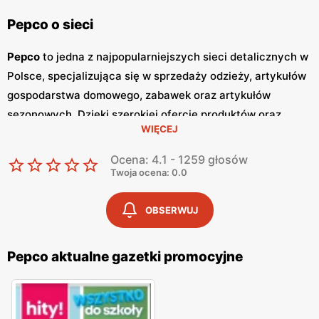
Pepco o sieci
Pepco
to jedna z najpopularniejszych sieci detalicznych w
Polsce, specjalizująca się w sprzedaży odzieży, artykułów
gospodarstwa domowego, zabawek oraz artykułów
sezonowych. Dzięki szerokiej ofercie produktów oraz
WIĘCEJ
atrakcyjnym cenom,
Pepco
zdobyło zaufanie milionów
klientów w kraju. Główną zaletą tej sieci jest dbałość o
Ocena: 4.1 - 1259 głosów
zapewnienie
niskich cen
, co sprawia, że zakupy w
Pepco
Twoja ocena: 0.0
są dostępne dla szerokiej grupy odbiorców. Jednym z
kluczowych elementów strategii marketingowej
Pepco
są
OBSERWUJ
regularnie wydawane
gazetki promocyjne
.
Gazetki
te są
publikowane co dwa tygodnie, a każda z nich zawiera
Pepco aktualne gazetki promocyjne
bogaty wybór produktów w obniżonych cenach. Dzięki
temu klienci mogą być na bieżąco z najnowszymi
promocjami
i okazjami, co pozwala im na planowanie