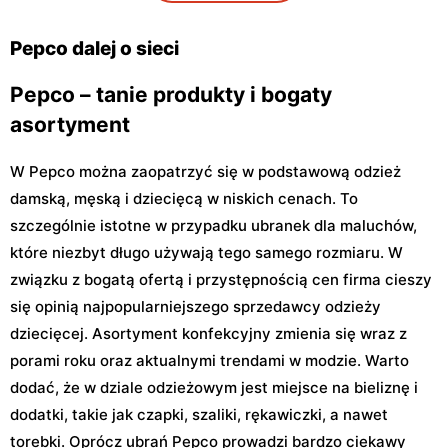
Warszawa al. Komisji
Warszawa, ul. Zgrupowania
Edukacji Narodowej 85
AK Kampinos 15
Pepco dalej o sieci
Pepco – tanie produkty i bogaty
asortyment
W Pepco można zaopatrzyć się w podstawową odzież
damską, męską i dziecięcą w niskich cenach. To
szczególnie istotne w przypadku ubranek dla maluchów,
które niezbyt długo używają tego samego rozmiaru. W
związku z bogatą ofertą i przystępnością cen firma cieszy
się opinią najpopularniejszego sprzedawcy odzieży
dziecięcej. Asortyment konfekcyjny zmienia się wraz z
porami roku oraz aktualnymi trendami w modzie. Warto
dodać, że w dziale odzieżowym jest miejsce na bieliznę i
dodatki, takie jak czapki, szaliki, rękawiczki, a nawet
torebki. Oprócz ubrań Pepco prowadzi bardzo ciekawy