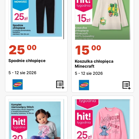
25
15
00
00
Spodnie chłopięce
Koszulka chłopięca
Minecraft
5
-
12 sie 2026
5
-
12 sie 2026