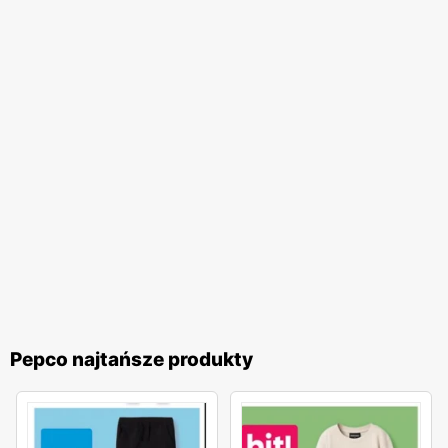
propozycje, które pozwolą im na odświeżenie garderoby
czy wyposażenia domu bez nadmiernego obciążania
budżetu.
Pepco
to sieć handlowa, która dzięki szerokiej
ofercie produktów, regularnym
gazetkom promocyjnym
,
niskim cenom
oraz dostępności w całym kraju, stała się
synonimem atrakcyjnych i przystępnych cenowo zakupów.
To miejsce, gdzie każdy może znaleźć coś dla siebie,
ciesząc się jednocześnie korzyściami wynikającymi z
licznych
promocji
i ofert specjalnych.
Pepco najtańsze produkty