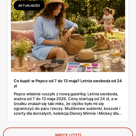
AKTUALNOŚCI
Co kupić w Pepco od 7 do 13 maja? Letnia swoboda od 24
zł
Pepco właśnie ruszyło z nową gazetką: Letnia swoboda,
ważna od 7 do 13 maja 2026. Ceny startują od 24 zł, a w
środku znalazł się taki miks, że ciężko było mi się
ograniczyć do paru rzeczy. Muślinowe sukienki, koszule i
szorty dla dorosłych, kolekcja Disney Minnie i Mickey dla
niemowląt, koszulki Garfielda dla starszych dzieci,
zabawki, akcesoria dla zwierząt i tarasowe drobiazgi w
wisienki. Przejrzałam stronę po stronie i wyłuskałam to, na
co szkoda przejść obojętnie. Z aplikacją Pepco można
WIĘCEJ (227)