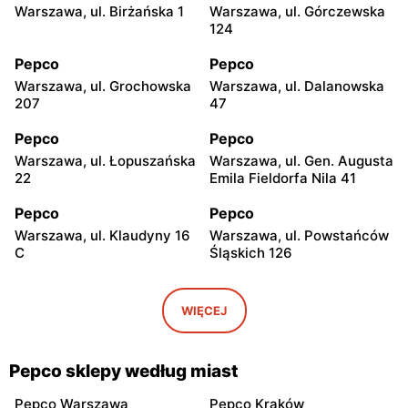
Warszawa, ul. Birżańska 1
Warszawa, ul. Górczewska
124
Pepco
Pepco
Warszawa, ul. Grochowska
Warszawa, ul. Dalanowska
207
47
Pepco
Pepco
Warszawa, ul. Łopuszańska
Warszawa, ul. Gen. Augusta
22
Emila Fieldorfa Nila 41
Pepco
Pepco
Warszawa, ul. Klaudyny 16
Warszawa, ul. Powstańców
C
Śląskich 126
Pepco
Pepco
Warszawa, ul. Wrocławska
Warszawa, ul. Świetlików 8
WIĘCEJ
8
Pepco
Pepco
Pepco sklepy według miast
Warszawa, ul. Rembielińska
Warszawa, ul. Wałbrzyska
20
11
Pepco Warszawa
Pepco Kraków