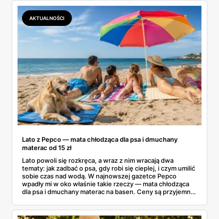
postaciami. Wszystko z jednej gazetki, bez biegania po
pół mieście.
AKTUALNOŚCI
Lato z Pepco — mata chłodząca dla psa i dmuchany
materac od 15 zł
Lato powoli się rozkręca, a wraz z nim wracają dwa
tematy: jak zadbać o psa, gdy robi się cieplej, i czym umilić
sobie czas nad wodą. W najnowszej gazetce Pepco
wpadły mi w oko właśnie takie rzeczy — mata chłodząca
dla psa i dmuchany materac na basen. Ceny są przyjemne:
mata od 25 zł, a dmuchańce nad wodę od kilku złotych.
Zebrałam to, co naprawdę warto rozważyć na ten sezon
— dla czworonoga w domu i dla całej rodziny nad wodą.